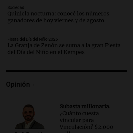
Episodios
Sociedad
Audio.
Aumento de tarifas de luz en San
Quiniela nocturna: conocé los números
Luis a partir de agosto por nueva
ganadores de hoy viernes 7 de agosto.
regulación de la energía
Panorama Federal
Episodios
Fiesta del Día del Niño 2026
La Granja de Zenón se suma a la gran Fiesta
Audio.
Gabriela Irrazábal: “Un 35,5% de
del Día del Niño en el Kempes
la población del país fue a templos a
buscar ayuda el último año”
La Argentina, hoy
Episodios
Audio.
"Algo pasó al aterrizar": dudas
Opinión
sobre la muerte del kitesurfista en
Santa Fe.
Noticias Rosario
Subasta millonaria.
Episodios
¿Cuánto cuesta
Audio.
José Roccuzzo, cortes de carne y
vincular para
compras de Antonella: bromas en
Vinculación? $2.000
Rosario.