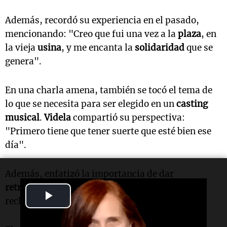
Además, recordó su experiencia en el pasado,
mencionando: "Creo que fui una vez a la
plaza
, en
la vieja
usina
, y me encanta la
solidaridad
que se
genera".
En una charla amena, también se tocó el tema de
lo que se necesita para ser elegido en un
casting
musical
.
Videla
compartió su perspectiva:
"Primero tiene que tener suerte que esté bien ese
día".
Además, enfatizó la importancia de dar
retroalimentación
: "Lo bueno es cuando te
Play
rechazan algo, le explican el porqué".
Video