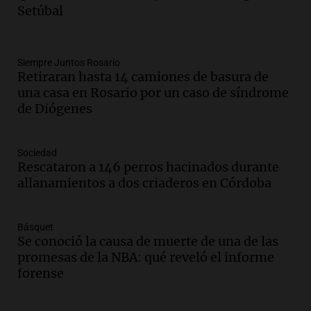
Setúbal
Gato Greco
Deportes Rosario
Episodios
Audio.
Recomendaciones de vino
Siempre Juntos Rosario
Retiraran hasta 14 camiones de basura de
bonarda para disfrutar el fin de semana
una casa en Rosario por un caso de síndrome
en Mendoza
de Diógenes
Panorama Federal
Episodios
Audio.
Mañana inicia la gran exposición
Sociedad
en la Sociedad Rural de Bulaya con
Rescataron a 146 perros hacinados durante
actividades para toda la familia
allanamientos a dos criaderos en Córdoba
Panorama Federal
Episodios
Básquet
Audio.
Villa María presenta nuevos
Se conoció la causa de muerte de una de las
edificios y una casa del estudiante para
promesas de la NBA: qué reveló el informe
jóvenes de la región
forense
Panorama Federal
Episodios