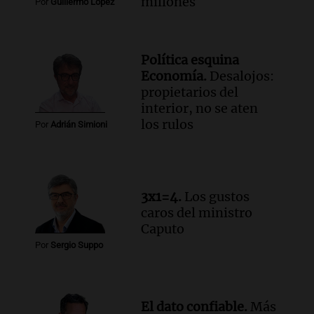
millones
Por
Guillermo López
Ahora país
Episodios
Audio.
José Roccuzzo, cortes de carne y
Política esquina
compras de Antonella: bromas en
Economía.
Desalojos:
Rosario.
propietarios del
Viva la Radio Rosario
interior, no se aten
Episodios
los rulos
Por
Adrián Simioni
Audio.
Luciano Cáceres llega a Córdoba a
presentar “Paraíso”, una obra que
cuestiona certezas masculinas
Amamos Argentina
3x1=4.
Los gustos
Episodios
caros del ministro
Caputo
Por
Sergio Suppo
El dato confiable.
Más