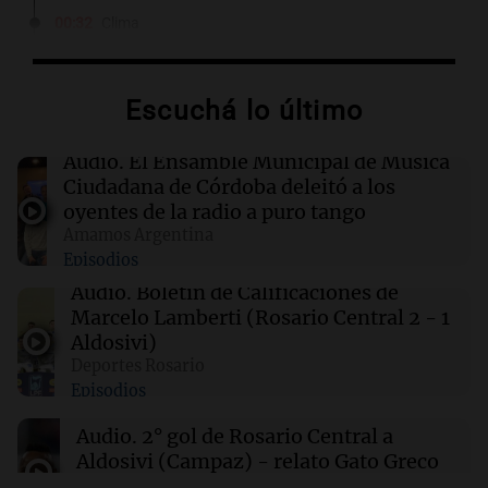
00:32
Clima
Clima en Salta: cómo estará el tiempo este
sábado 8 de agosto
Escuchá lo último
00:27
Clima
Clima en Tucumán: cómo estará el tiempo
Audio.
El Ensamble Municipal de Música
este sábado 8 de agosto
Ciudadana de Córdoba deleitó a los
oyentes de la radio a puro tango
Amamos Argentina
00:21
Clima
Episodios
Clima en Mendoza: cómo estará el tiempo
este sábado 8 de agosto
Audio.
Boletín de Calificaciones de
Marcelo Lamberti (Rosario Central 2 - 1
Aldosivi)
00:16
Clima
Deportes Rosario
Clima en Santa Fe: cómo estará el tiempo este
Episodios
sábado 8 de agosto
Audio.
2° gol de Rosario Central a
Aldosivi (Campaz) - relato Gato Greco
Deportes Rosario