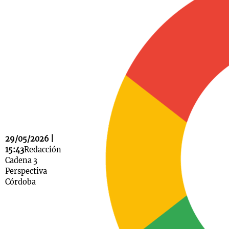
Notas
s
Notas
La Sole en
ial
Mundial 2026
Cadena 3
29/05/2026 |
15:43
Redacción
Cadena 3
Perspectiva
Córdoba