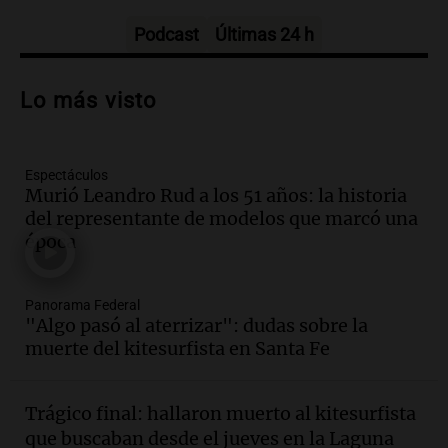
Episodios
Podcast
Últimas 24 h
Audio.
Nuevo desarrollo urbano y casa
del estudiante impulsan el crecimiento
Lo más visto
en Villa María
Panorama Federal
Episodios
Espectáculos
Audio.
La gran exposición de la rural de
Murió Leandro Rud a los 51 años: la historia
la Bulaya abrirá sus puertas mañana con
del representante de modelos que marcó una
diversas actividades y sorpresas
época
Panorama Federal
Episodios
Audio.
Villa María presenta nuevos
Panorama Federal
edificios y proyecta una casa del
"Algo pasó al aterrizar": dudas sobre la
estudiante con 48 municipios
muerte del kitesurfista en Santa Fe
involucrados
Panorama Federal
Episodios
Trágico final: hallaron muerto al kitesurfista
Audio.
1° gol de Rosario Central a
que buscaban desde el jueves en la Laguna
Aldosivi (Zalazar en contra) - relato