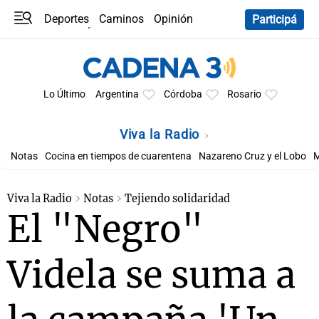
Deportes
Caminos
Opinión
Participá
Programas
Últimas coberturas
Últimas 24 h
En YouTube
Clima
Horóscopo
Lo Último
Argentina
Córdoba
Rosario
Viva la Radio
Notas
Cocina en tiempos de cuarentena
Nazareno Cruz y el Lobo
M
Viva la Radio
Notas
Tejiendo solidaridad
El "Negro"
Videla se suma a