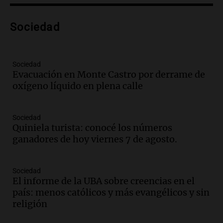
Audio.
Preparativos finales para la gran
exposición en la sociedad rural de
Bulaya este sábado
Sociedad
Panorama Federal
Episodios
Audio.
Denuncias por represión en el
Sociedad
Congreso y evacuación por derrame de
Evacuación en Monte Castro por derrame de
oxígeno en Montecastro
oxígeno líquido en plena calle
Panorama Federal
Episodios
Sociedad
Audio.
Río Gallegos reporta frío extremo
Quiniela turista: conocé los números
y llega avión para escuelas de la décima
ganadores de hoy viernes 7 de agosto.
brigada aérea
Panorama Federal
Episodios
Sociedad
El informe de la UBA sobre creencias en el
Audio.
La justicia reconoce al COVID
país: menos católicos y más evangélicos y sin
como enfermedad laboral tras la muerte
religión
de un docente
Panorama Federal