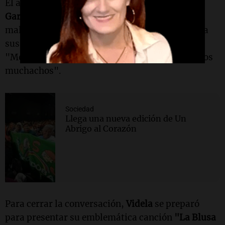
El artista recordó con cariño a músicos como
Gary
, de quien amistosamente bromeó sobre su
mal día durante un
casting
. También se refirió a
sus éxitos al descubrir talentos, mencionando:
"Me siento muy feliz de haber acertado a muchos
muchachos".
Sociedad
Llega una nueva edición de Un
Abrigo al Corazón
Para cerrar la conversación,
Videla
se preparó
para presentar su emblemática canción
"La Blusa