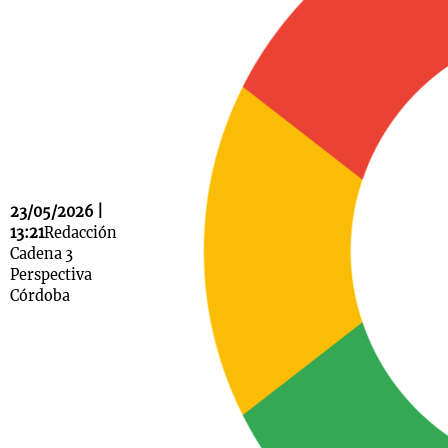
Notas
s
Notas
La Sole en
ial
Mundial 2026
Cadena 3
23/05/2026 |
13:21
Redacción
Cadena 3
Perspectiva
Córdoba