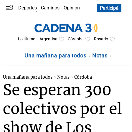
Deportes
Caminos
Opinión
Participá
Programas
Últimas coberturas
Últimas 24 h
En YouTube
Clima
Horóscopo
Lo Último
Argentina
Córdoba
Rosario
Una mañana para todos
Notas
Una mañana para todos
Notas
Córdoba
Se esperan 300
colectivos por el
show de Los