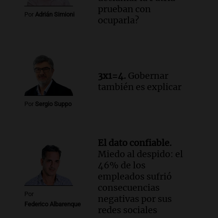
prueban con
la ley de Propiedad Privada debatida en
Por
Adrián Simioni
ocuparla?
el Senado.
Viva la Radio Rosario
Episodios
Audio.
Luis Juez cuestionó la polémica
por la Ley de Tierras: "Construyeron un
3x1=4.
Gobernar
relato mentiroso"
también es explicar
Informados al regreso
Episodios
Por
Sergio Suppo
El dato confiable.
Miedo al despido: el
46% de los
empleados sufrió
consecuencias
Por
negativas por sus
Federico Albarenque
redes sociales