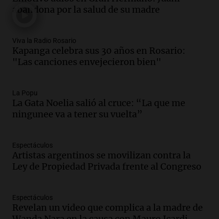
abandona por la salud de su madre
Episodios
Audio.
Débora Blanca, psicóloga experta
en ludopatía: “Tener el casino en la
Viva la Radio Rosario
mano es muy peligroso”
Kapanga celebra sus 30 años en Rosario:
La Argentina, hoy
"Las canciones envejecieron bien"
Episodios
Audio.
Docentes italianos visitaron la
La Popu
ciudad de Córdoba para interiorizarse
La Gata Noelia salió al cruce: “La que me
sobre los parques educativos
ningunee va a tener su vuelta”
Amamos Argentina
Episodios
Audio.
Meteorólogo alertó que El Niño
Espectáculos
traerá más lluvias y eventos extremos
Artistas argentinos se movilizan contra la
durante la primavera
Ley de Propiedad Privada frente al Congreso
Informados al regreso
Episodios
Espectáculos
Audio.
Córdoba sigue trabajando para
Revelan un video que complica a la madre de
restablecer el servicio de electricidad
Wanda Nara en la causa con Mauro Icardi