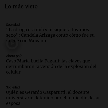
propiedad privada y cuestionamientos a
Lo más visto
la soberanía digital en Argentina
Panorama Federal
Episodios
Sociedad
Audio.
Mendoza se prepara para un fin
"La droga era mía y ni siquiera tuvimos
de semana helado y ciudadanos
sexo": Candela Arizaga contó cómo fue su
marchan contra reforma de tierras
noche con Moyano
Panorama Federal
Episodios
Ahora país
Audio.
El "Mono" de Kapanga
Caso María Lucila Pagani: las claves que
adelantó su show en Rosario.
derrumbaron la versión de la explosión del
Viva la Radio Rosario
celular
Episodios
Audio.
Condenan a tres años de prisión
Sociedad
en suspenso a hombre por simular robo
Quién es Gerardo Gasparutti, el docente
de recaudación en San Luis
universitario detenido por el femicidio de su
Panorama Federal
esposa
Episodios