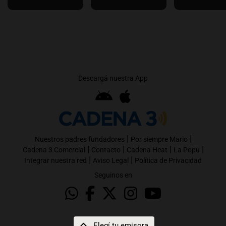
Descargá nuestra App
|
|
Nuestros padres fundadores
Por siempre Mario
|
|
|
|
Cadena 3 Comercial
Contacto
Cadena Heat
La Popu
|
|
Integrar nuestra red
Aviso Legal
Política de Privacidad
Seguinos en
Elegí tu emisora