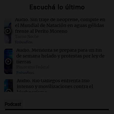
Privada
Escuchá lo último
23:19
Espectáculos
Audio.
Sin traje de neoprene, compite en
Emotivo adiós en Gran Hermano: Juani
el Mundial de Natación en aguas gélidas
abandona por la salud de su madre
frente al Perito Moreno
Turno Noche
Episodios
23:08
Mundo
Intensas tormentas de arena impactan
Audio.
Mendoza se prepara para un fin
Phoenix en dos ocasiones durante la misma
de semana helado y protestas por ley de
semana
tierras
Panorama Federal
Episodios
23:02
Política y Economía
Incidentes frente al Congreso: 12 detenidos y
Audio.
Río Gallegos enfrenta frío
dos heridos tras la marcha
intenso y movilizaciones contra el
kirchnerismo
Panorama Federal
Episodios
Podcast
Audio.
Debate en el Senado sobre