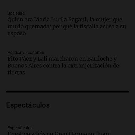
Audio.
Medicina reproductiva, entre la
ayuda por problemas de fertilidad y la
Sociedad
Quién era María Lucila Pagani, la mujer que
ostentación de millonarios
murió quemada: por qué la fiscalía acusa a su
Amamos Argentina
esposo
Episodios
Audio.
El juicio contra Oscar González
avanza con testimonios clave sobre el
Política y Economía
accidente en Villa Dolores
Fito Páez y Lali marcharon en Bariloche y
Panorama Federal
Buenos Aires contra la extranjerización de
Episodios
tierras
Audio.
El teatro Real da la bienvenida a
la temporada Rock Real con bandas
tributo todos los jueves
Panorama Federal
Espectáculos
Episodios
Audio.
Nicolás Marotta, el cordobés de
Recoleta: “Enfrentar a Boca, sea donde
sea, va a ser lindo”
Espectáculos
Emotivo adiós en Gran Hermano: Juani
La Cadena del Gol