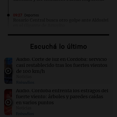
09:27
Deportes
Rosario Central busca otro golpe ante Aldosivi
en el Gigante de Arroyito
09:26
Mundo
Escuchá lo último
Perú y México restablecen relaciones
diplomáticas tras asilo de exministra peruana
Audio.
Corte de luz en Córdoba: servicio
casi restablecido tras los fuertes vientos
09:24
Siempre Juntos Rosario
de 100 km/h
Detuvieron al hijo de Fran Riquelme tras un
Noticias
operativo con 10 allanamientos en Rosario
Episodios
Audio.
Córdoba enfrenta los estragos del
09:20
Radioinforme 3
fuerte viento: árboles y paredes caídas
Ciudadanía italiana: un fallo abrió una vía de
en varios puntos
reclamo para miles de descendientes
Noticias
Episodios