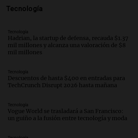
públicos a partir del 17 de octubre
Tecnología
Noticias
Episodios
Audio.
Luis Herrera
Tecnología
Hadrian, la startup de defensa, recauda $1.37
Actualidad
mil millones y alcanza una valoración de $8
Episodios
mil millones
Audio.
Los empleados públicos en
Córdoba ganan más del doble que los
Tecnología
privados, según un estudio
Descuentos de hasta $400 en entradas para
Noticias
TechCrunch Disrupt 2026 hasta mañana
Episodios
Audio.
Cae colombiano acusado de venta
Tecnología
de droga por delivery en el microcentro
Vogue World se trasladará a San Francisco:
y plazas de Mendoza
un guiño a la fusión entre tecnología y moda
Panorama Federal
Episodios
Audio.
Disminuyen las víctimas fatales
Tecnología