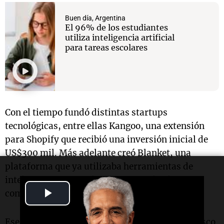
Buen día, Argentina
El 96% de los estudiantes
utiliza inteligencia artificial
para tareas escolares
Con el tiempo fundó distintas startups
tecnológicas, entre ellas Kangoo, una extensión
para Shopify que recibió una inversión inicial de
US$300 mil. Más adelante creó Blanket, una
plataforma que ya utilizaba herramientas de
inteligencia artificial para generar leads
Play
comerciales antes de la explosión de ChatGPT.
Video
Ese recorrido lo llevó a radicarse en San Francisco