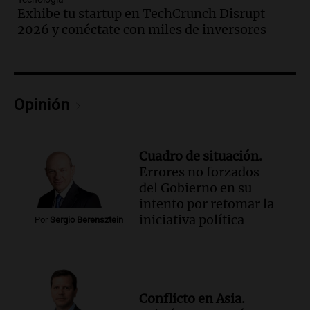
por accidentes de tránsito en el primer
Exhibe tu startup en TechCrunch Disrupt
semestre del 2026
2026 y conéctate con miles de inversores
Panorama Federal
Episodios
Audio.
Disminuyen las víctimas fatales
por accidentes de tránsito en el primer
Opinión
semestre de 2026
Panorama Federal
Episodios
Cuadro de situación.
Audio.
Nevadas en Bariloche obligan al
Errores no forzados
uso de cadenas en el Cerro Catedral y
del Gobierno en su
rutas circundantes
intento por retomar la
Panorama Federal
iniciativa política
Por
Sergio Berensztein
Episodios
Audio.
La santafesina Renata
Reinheimer fue premiada a nivel
mundial: "La ciencia tiene muchas
facetas"
Conflicto en Asia.
Noticias Rosario