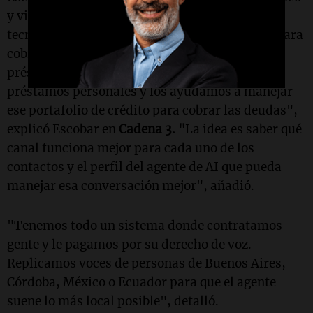
y vincularse con referentes del ecosistema
tecnológico estadounidense. "Kleva es una AI para
cobranzas. Trabajamos con compañías de
préstamos que tienen tarjetas de crédito y
préstamos personales y los ayudamos a manejar
ese portafolio de crédito para cobrar las deudas",
explicó Escobar en
Cadena 3. "
La idea es saber qué
canal funciona mejor para cada uno de los
contactos y el perfil del agente de AI que pueda
manejar esa conversación mejor", añadió.
"Tenemos todo un sistema donde contratamos
gente y le pagamos por su derecho de voz.
Replicamos voces de personas de Buenos Aires,
Córdoba, México o Ecuador para que el agente
suene lo más local posible", detalló.