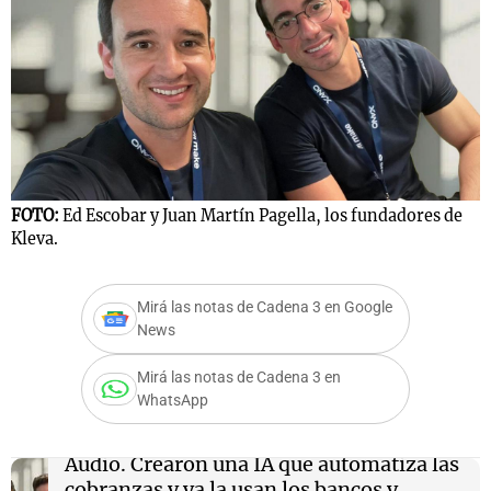
Notas
s
Notas
La Sole en
ial
Mundial 2026
Cadena 3
FOTO:
Ed Escobar y Juan Martín Pagella, los fundadores de
Kleva.
Mirá las notas de Cadena 3 en Google
News
Mirá las notas de Cadena 3 en
WhatsApp
Audio.
Crearon una IA que automatiza las
cobranzas y ya la usan los bancos y