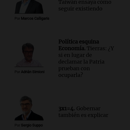
Taiwán ensaya cómo
Episodios
Audio.
Un camionero muere tras volcar
seguir existiendo
en la autopista Tucumán-Famagüeya
Por
Marcos Calligaris
cerca del puente Marianela
Panorama Federal
Episodios
Política esquina
Audio.
Detienen a hombre con
Economía.
Tierras: ¿Y
elementos robados en Rafaela durante
si en lugar de
la madrugada del viernes
declamar la Patria
Panorama Federal
prueban con
Episodios
Por
Adrián Simioni
ocuparla?
Audio.
Violento robo en peluquería de
Córdoba: delincuentes escapados con
dinero y objetos de valor
Panorama Federal
Episodios
3x1=4.
Gobernar
también es explicar
Por
Sergio Suppo