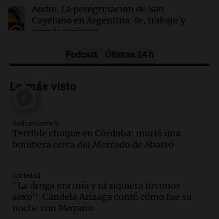
Audio.
La peregrinación de San
Cayetano en Argentina: fe, trabajo y
agradecimiento
La Mesa de Café
Episodios
Podcast
Últimas 24 h
Audio.
Detuvieron al hijo de Fran
Riquelme tras un operativo con 10
Lo más visto
allanamientos en Rosario
Noticias Rosario
Episodios
Radioinforme 3
Audio.
El obispo de Buenos Aires
Terrible choque en Córdoba: murió una
anticipa humilidad en el Santuario de
bombera cerca del Mercado de Abasto
San Cayetano
Panorama Federal
Episodios
Sociedad
Audio.
El obispo de Buenos Aires
"La droga era mía y ni siquiera tuvimos
anticipa su homilía en el Santuario de
sexo": Candela Arizaga contó cómo fue su
San Cayetano en Liniers
noche con Moyano
Panorama Federal