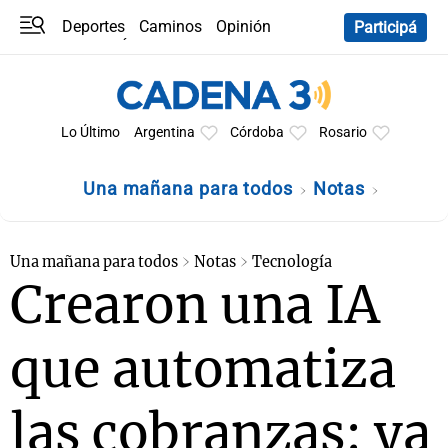
Deportes
Caminos
Opinión
Participá
Programas
Últimas coberturas
Últimas 24 h
En YouTube
Clima
Horóscopo
Lo Último
Argentina
Córdoba
Rosario
Una mañana para todos
Notas
Una mañana para todos
Notas
Tecnología
Crearon una IA
que automatiza
las cobranzas: ya