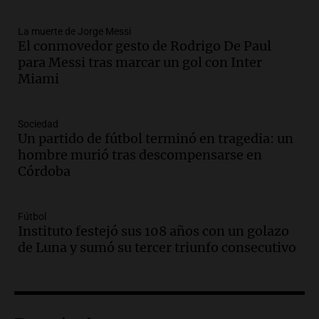
tras la muerte de su papá
Una mañana para todos
La muerte de Jorge Messi
Episodios
El conmovedor gesto de Rodrigo De Paul
Audio.
Ley de Propiedad Privada: el revés
para Messi tras marcar un gol con Inter
en el Congreso expuso una debilidad
Miami
comunicacional del Gobierno
Una mañana para todos
Episodios
Sociedad
Un partido de fútbol terminó en tragedia: un
Audio.
Casabindo se prepara para una
hombre murió tras descompensarse en
celebración única: 30.000 turistas y el
Córdoba
tradicional Toreo de la Vincha
Una mañana para todos
Episodios
Fútbol
Audio.
Borges, abogada de Pourrain:
Instituto festejó sus 108 años con un golazo
"Tres hombres se lo llevaron para
de Luna y sumó su tercer triunfo consecutivo
hacerle preguntas y nunca regresó"
Una mañana para todos
Episodios
Audio.
Voluntarios limpiaron 9.000