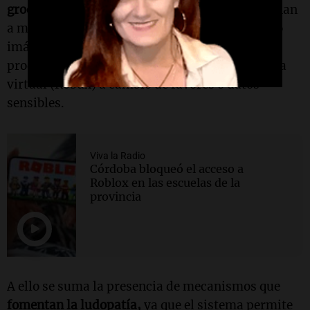
grooming,
una práctica en la que adultos engañan
a menores para obtener información personal o
imágenes. En Roblox, esta manipulación suele
producirse mediante el ofrecimiento de moneda
virtual (Robux) a cambio de favores o datos
sensibles.
Viva la Radio
Córdoba bloqueó el acceso a
Roblox en las escuelas de la
provincia
A ello se suma la presencia de mecanismos que
fomentan la ludopatía,
ya que el sistema permite