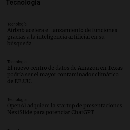
Tecnología
metros del río Suquía y retiraron hasta
800 kilos de basura por jornada
Una mañana para todos
Episodios
Tecnología
Airbnb acelera el lanzamiento de funciones
Audio.
La historia de la servilleta que
gracias a la inteligencia artificial en su
firmó Jorge Messi para el primer
búsqueda
contrato de Leo con Barcelona
Una mañana para todos
Episodios
Tecnología
El nuevo centro de datos de Amazon en Texas
Audio.
Joan Gaspart: "Sin Jorge, no sé si
podría ser el mayor contaminador climático
Messi hubiera llegado adonde llegó"
de EE.UU.
Una mañana para todos
Episodios
Tecnología
Audio.
El orgullo y el sueño argentino de
OpenAI adquiere la startup de presentaciones
Jorge Messi en una entrevista con Rony
NextSlide para potenciar ChatGPT
Vargas en 2007
Una mañana para todos
Episodios