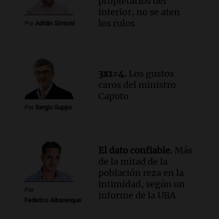
propietarios del
interior, no se aten
Episodios
los rulos
Por
Adrián Simioni
Audio.
Estiman que la inflación nacional
de julio será menor al 2,9% registrado
en CABA
Una mañana para todos
Episodios
3x1=4.
Los gustos
Audio.
Altas Cumbres: rescataron a una
caros del ministro
cabra que llevaba ocho días atrapada en
Caputo
un precipicio
Por
Sergio Suppo
Una mañana para todos
Episodios
Audio.
Chile planteó mejorar la
El dato confiable.
Más
conectividad fronteriza, aérea y digital
de la mitad de la
con Jujuy
población reza en la
Panorama Federal
intimidad, según un
Episodios
Por
informe de la UBA
Federico Albarenque