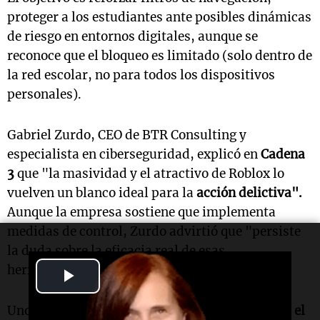
proteger a los estudiantes ante posibles dinámicas
de riesgo en entornos digitales, aunque se
reconoce que el bloqueo es limitado (solo dentro de
la red escolar, no para todos los dispositivos
personales).
Gabriel Zurdo, CEO de BTR Consulting y
especialista en ciberseguridad, explicó en
Cadena
3
que "la masividad y el atractivo de Roblox lo
vuelven un blanco ideal para la
acción delictiva".
Aunque la empresa sostiene que implementa
medidas de control, Zurdo advirtió que "persiste
la duda sobre la eficacia real de esas
herramientas".
Play
Video
Uno de los principales peligros identificados es
el