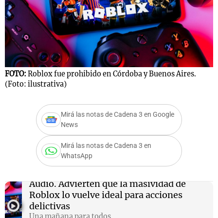
Notas
s
Notas
La Sole en
FOTO:
Roblox fue prohibido en Córdoba y Buenos Aires.
ial
Mundial 2026
Cadena 3
(Foto: ilustrativa)
Mirá las notas de Cadena 3 en Google
News
Mirá las notas de Cadena 3 en
WhatsApp
Audio.
Advierten que la masividad de
Roblox lo vuelve ideal para acciones
delictivas
Una mañana para todos