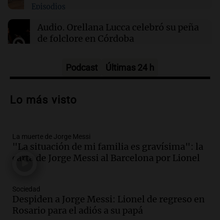
Episodios
Audio.
Orellana Lucca celebró su peña
de folclore en Córdoba
Tarde y Media
Episodios
Podcast
Últimas 24 h
Audio.
Trágico accidente en Mendoza:
un muerto y varios heridos tras caída de
Lo más visto
vehículos desde un puente
Panorama Federal
Episodios
La muerte de Jorge Messi
Audio.
Tragedia en Mendoza: un muerto
"La situación de mi familia es gravísima": la
y cinco heridos tras caer dos autos desde
carta de Jorge Messi al Barcelona por Lionel
un puente
Una mañana para todos
Episodios
Sociedad
Audio.
Messi llegará esta noche a
Despiden a Jorge Messi: Lionel de regreso en
Rosario para acompañar a su familia
Rosario para el adiós a su papá