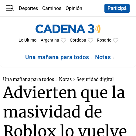
Deportes
Caminos
Opinión
Participá
Programas
Últimas coberturas
Últimas 24 h
En YouTube
Clima
Horóscopo
Lo Último
Argentina
Córdoba
Rosario
Una mañana para todos
Notas
Una mañana para todos
Notas
Seguridad digital
Advierten que la
masividad de
Roblox lo vuelve