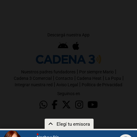
Descargá nuestra App
|
|
Nuestros padres fundadores
Por siempre Mario
|
|
|
|
Cadena 3 Comercial
Contacto
Cadena Heat
La Popu
|
|
Integrar nuestra red
Aviso Legal
Política de Privacidad
Seguinos en
Elegí tu emisora