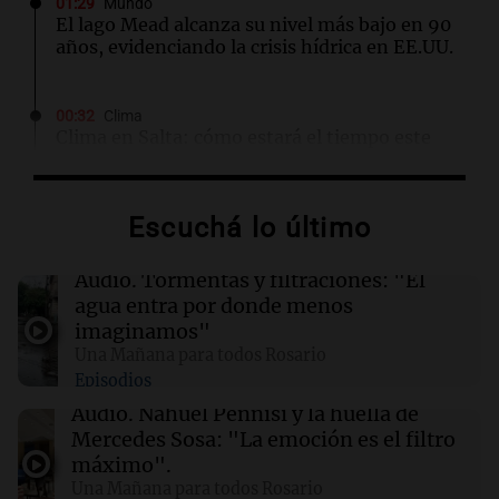
01:29
Mundo
El lago Mead alcanza su nivel más bajo en 90
años, evidenciando la crisis hídrica en EE.UU.
00:32
Clima
Clima en Salta: cómo estará el tiempo este
domingo 9 de agosto
Escuchá lo último
00:26
Clima
Clima en Tucumán: cómo estará el tiempo
este domingo 9 de agosto
Audio.
Tormentas y filtraciones: "El
agua entra por donde menos
imaginamos"
00:21
Clima
Una Mañana para todos Rosario
Clima en Mendoza: cómo estará el tiempo
Episodios
este domingo 9 de agosto
Audio.
Nahuel Pennisi y la huella de
Mercedes Sosa: "La emoción es el filtro
00:16
Clima
máximo".
Clima en Santa Fe: cómo estará el tiempo este
Una Mañana para todos Rosario
domingo 9 de agosto