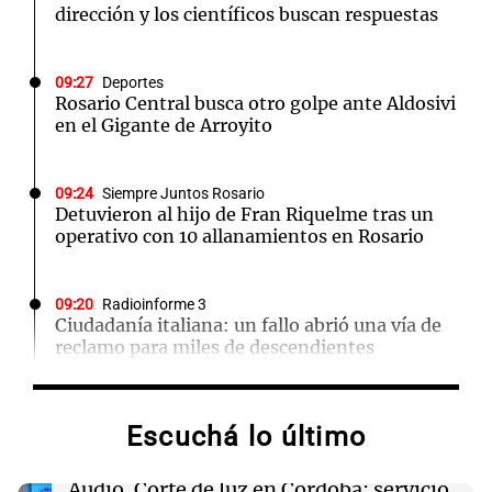
dirección y los científicos buscan respuestas
09:27
Deportes
Rosario Central busca otro golpe ante Aldosivi
en el Gigante de Arroyito
09:24
Siempre Juntos Rosario
Detuvieron al hijo de Fran Riquelme tras un
operativo con 10 allanamientos en Rosario
09:20
Radioinforme 3
Ciudadanía italiana: un fallo abrió una vía de
reclamo para miles de descendientes
09:05
Libros
Escuchá lo último
La búsqueda del amor y la libertad en "La
necesidad de amar"
Audio.
Corte de luz en Córdoba: servicio