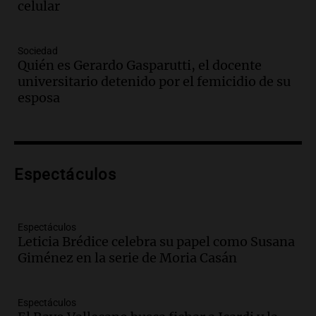
celular
Panorama Federal
Episodios
Audio.
El primer semestre de 2026
Sociedad
reporta menos víctimas fatales en
Quién es Gerardo Gasparutti, el docente
accidentes de tránsito en Mendoza
universitario detenido por el femicidio de su
Panorama Federal
esposa
Episodios
Audio.
El gobierno de La Rioja lanzará
pago en chachos para empleados
públicos a partir del 17 de octubre
Espectáculos
Noticias
Episodios
Audio.
Luis Herrera
Espectáculos
Leticia Brédice celebra su papel como Susana
Actualidad
Giménez en la serie de Moria Casán
Episodios
Audio.
Los empleados públicos en
Espectáculos
Córdoba ganan más del doble que los