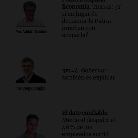
Episodios
Economía.
Tierras: ¿Y
Audio.
Violento robo en peluquería de
si en lugar de
Córdoba: delincuentes escapados con
declamar la Patria
dinero y objetos de valor
prueban con
Por
Adrián Simioni
Panorama Federal
ocuparla?
Episodios
3x1=4.
Gobernar
también es explicar
Por
Sergio Suppo
El dato confiable.
Miedo al despido: el
46% de los
empleados sufrió