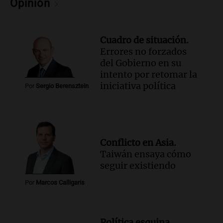
Audio.
Nevadas en Bariloche obligan al
Opinión
uso de cadenas en el Cerro Catedral y
rutas circundantes
Panorama Federal
Cuadro de situación.
Episodios
Errores no forzados
Audio.
La santafesina Renata
del Gobierno en su
Reinheimer fue premiada a nivel
intento por retomar la
mundial: "La ciencia tiene muchas
iniciativa política
Por
Sergio Berensztein
facetas"
Noticias Rosario
Episodios
Audio.
Un camionero muere tras volcar
en la autopista Tucumán-Famagüeya
Conflicto en Asia.
cerca del puente Marianela
Taiwán ensaya cómo
Panorama Federal
seguir existiendo
Episodios
Audio.
Detienen a hombre con
Por
Marcos Calligaris
elementos robados en Rafaela durante
la madrugada del viernes
Panorama Federal
Política esquina