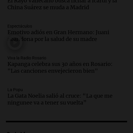
El Rayo Vallecano busca fichar a Icardi y la
privados, según un estudio
China Suárez se muda a Madrid
Noticias
Episodios
Espectáculos
Audio.
Cae colombiano acusado de venta
Emotivo adiós en Gran Hermano: Juani
de droga por delivery en el microcentro
abandona por la salud de su madre
y plazas de Mendoza
Panorama Federal
Episodios
Viva la Radio Rosario
Audio.
Disminuyen las víctimas fatales
Kapanga celebra sus 30 años en Rosario:
por accidentes de tránsito en el primer
"Las canciones envejecieron bien"
semestre del 2026
Panorama Federal
La Popu
Episodios
La Gata Noelia salió al cruce: “La que me
Audio.
Disminuyen las víctimas fatales
ningunee va a tener su vuelta”
por accidentes de tránsito en el primer
semestre de 2026
Panorama Federal
Episodios