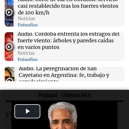
casi restablecido tras los fuertes vientos
09:04
Libros
de 100 km/h
Un amigo gratis: la búsqueda de la aceptación
Noticias
en la adolescencia
Episodios
Audio.
Córdoba enfrenta los estragos del
09:04
River Plate
fuerte viento: árboles y paredes caídas
River se enfrenta a Tigre en un duelo crucial
en varios puntos
para el futuro de Coudet
Noticias
Episodios
Audio.
La peregrinación de San
Cayetano en Argentina: fe, trabajo y
agradecimiento
La Mesa de Café
Episodios
Podcast
Últimas 24 h
Audio.
Detuvieron al hijo de Fran
Riquelme tras un operativo con 10
Play
Lo más visto
allanamientos en Rosario
Video
Noticias Rosario
Episodios