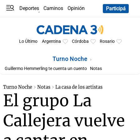
Deportes
Caminos
Opinión
Participá
Programas
Últimas coberturas
Últimas 24 h
En YouTube
Clima
Horóscopo
Lo Último
Argentina
Córdoba
Rosario
Turno Noche
Guillermo Hemmerling te cuenta un cuento
Notas
Turno Noche
Notas
La casa de los artistas
El grupo La
Callejera vuelve