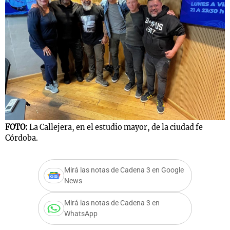
Notas
s
Notas
La Sole en
ial
Mundial 2026
Cadena 3
FOTO:
La Callejera, en el estudio mayor, de la ciudad fe
Córdoba.
Mirá las notas de Cadena 3 en Google
News
Mirá las notas de Cadena 3 en
WhatsApp