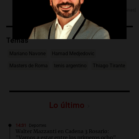
[Fuente: Noticias Argentinas]
Temas
Mariano Navone
Hamad Medjedovic
Masters de Roma
tenis argentino
Thiago Tirante
Lo último
14:31
Deportes
Walter Mazzanti en Cadena 3 Rosario:
"Vamos a estar entre los primeros ocho"