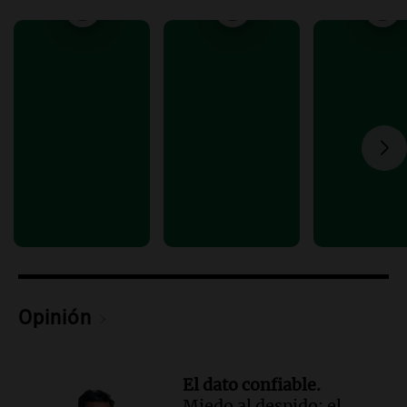
"Tocar en Liverpool es como tocar el
cielo con las manos"
Ahora país
Episodios
Audio.
Una historia de superación y
música: Paloma y su violín en Cadena 3
emocionan a todos
Noticias
Episodios
Audio.
“Hicieron feliz a una palomita”:
la emotiva entrega del violín a la hija del
histórico limpiavidrios
Juntos
Episodios
Opinión
El dato confiable.
Miedo al despido: el