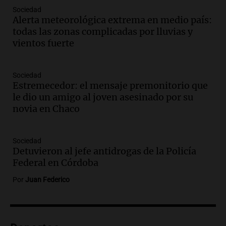
Audio.
Consejo Deliberante de San
Sociedad
Miguel de Tucumán solicitará informe
Alerta meteorológica extrema en medio país:
tras explosión mortal en edificio
todas las zonas complicadas por lluvias y
Panorama Federal
vientos fuerte
Episodios
Audio.
Consejo Deliberante de San
Miguel de Tucumán pide informe tras
Sociedad
Estremecedor: el mensaje premonitorio que
explosión en edificio de Montiagudo
le dio un amigo al joven asesinado por su
Panorama Federal
novia en Chaco
Episodios
Audio.
Cuatro policías imputados por
arrestar y agredir a una niña de 13 años
Sociedad
en Tucumán
Detuvieron al jefe antidrogas de la Policía
Panorama Federal
Federal en Córdoba
Episodios
Por
Juan Federico
Audio.
Fuertes vientos afectan a Tafí del
Valle con ráfagas de hasta 90 km/h y
causan daños
Panorama Federal