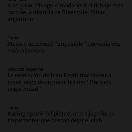
A un paso: Thiago Almada será el fichaje más
Noticias
caro de la historia de River y del fútbol
Episodios
argentino
Audio.
Santa Cruz restituye salarios
descontados a docentes por paro en dos
fechas clave de 2023
Fútbol
Panorama Federal
Messi y un récord "imposible" que cada vez
Episodios
está más cerca
Audio.
Detenciones clave en la causa del
fentanilo: la justicia avanza tras
muertes de 90 personas
Selección Argentina
La revelación de Juan Foyth tras volver a
Noticias
jugar luego de su grave lesión: "Era todo
Episodios
negatividad"
Audio.
Alertas meteorológicas en
Argentina: lluvias, tormentas y ráfagas
de viento fuertes en varias provincias
Fútbol
Noticias
Racing apartó del plantel a tres jugadores
Episodios
importantes que buscan dejar el club
Audio.
Coti, en plena gira europea: