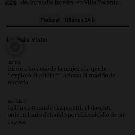
del incendio forestal en Villa Yacanto
Ahora país
Episodios
Podcast
Últimas 24 h
Audio.
Las claves del giro en la causa de
la mujer quemada en la E-53: por qué
Lo más visto
detuvieron a su esposo
Ahora país
Episodios
Juntos
Audio.
Ulpiano Suárez se lanza como
Giro en la causa de la mujer a la que le
candidato a gobernador de Mendoza
“explotó el celular”: acusan al marido de
para 2027
matarla
Panorama Federal
Episodios
Audio.
Críticas a autoridades por cierre
Sociedad
del paso internacional por intenso
Quién es Gerardo Gasparutti, el docente
temporal de nieve en la alta montaña
universitario detenido por el femicidio de su
Panorama Federal
esposa
Episodios