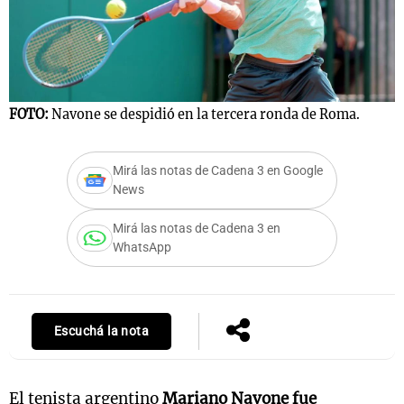
Notas
s
Notas
FOTO:
Navone se despidió en la tercera ronda de Roma.
La Sole en
ial
Mundial 2026
Cadena 3
Mirá las notas de Cadena 3 en Google
News
Mirá las notas de Cadena 3 en
WhatsApp
Escuchá la nota
El tenista argentino
Mariano Navone fue