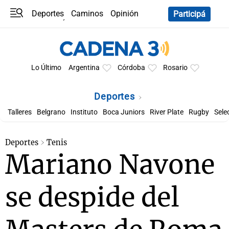
Deportes
Caminos
Opinión
Participá
Programas
Últimas coberturas
Últimas 24 h
En YouTube
Clima
Horóscopo
Lo Último
Argentina
Córdoba
Rosario
Deportes
Talleres
Belgrano
Instituto
Boca Juniors
River Plate
Rugby
Sele
Deportes
Tenis
Mariano Navone
se despide del