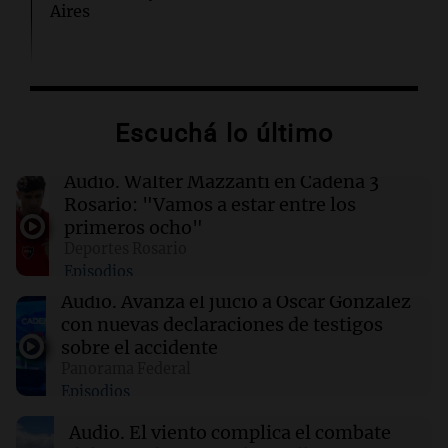
Aires
14:17
Mundo
Kellogg adelanta la eliminación de colorantes
artificiales en sus cereales para fin de año
Escuchá lo último
14:05
Deportes
Audio.
Walter Mazzanti en Cadena 3
Rodri Hernández elige Barcelona y rechaza al
Rosario: "Vamos a estar entre los
Real Madrid en un traspaso millonario
primeros ocho"
Deportes Rosario
Episodios
14:04
Tecnología
TikTok despide a 250 empleados y cierra su
Audio.
Avanza el juicio a Oscar González
oficina en Nashville
con nuevas declaraciones de testigos
sobre el accidente
Panorama Federal
14:04
Deportes
Episodios
La cuarta fecha del Torneo Clausura arranca
con dos partidos este viernes
Audio.
El viento complica el combate