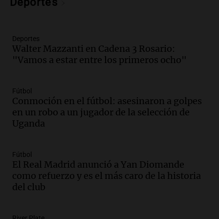
Deportes
Episodios
Audio.
San Juan recibe 250 millones de
dólares para infraestructura a través del
Deportes
Proyecto Vicuña de minería
Walter Mazzanti en Cadena 3 Rosario:
Noticias
"Vamos a estar entre los primeros ocho"
Episodios
Audio.
Fuego en Córdoba: bomberos
combaten un incendio forestal en Villa
Fútbol
Yacanto
Conmoción en el fútbol: asesinaron a golpes
Ahora país
en un robo a un jugador de la selección de
Episodios
Uganda
Audio.
Gobierno argentino enfrenta
crítica por falta de explicaciones sobre
Fútbol
la ley de tierras
El Real Madrid anunció a Yan Diomande
Noticias
como refuerzo y es el más caro de la historia
Episodios
del club
Audio.
El gobierno sufre una derrota y
debe aceptar modificaciones en la ley de
tierras por falta de votos
River Plate