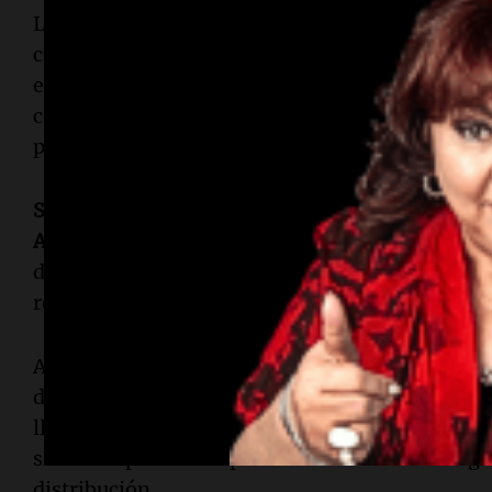
Los anuncios del lunes también incluyeron dem
capacidades de
Siri AI
. La asistente ahora pued
electrónicos y mensajes de texto, ofreciendo su
contenido. Además, puede utilizar lo que
Apple
pantalla para proporcionar contexto sobre lo que
Siri AI
está diseñada para funcionar sin problema
Apple
, lo que otorga a los usuarios mayor flexib
de IA,
Siri
almacena historiales de conversación
revisitar interacciones pasadas.
Al integrar funcionalidades de IA en su asistent
desafiar a sus competidores, cuyos servicios d
llegar a los usuarios. Para estos competidores, l
sistema operativo representa una amenaza signi
distribución.