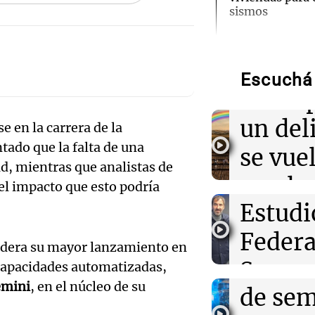
sismos
Audio.
22:34
Congreso Aapr
Aapresid en Ro
"tarar
etapa: "Se emp
Escuchá 
negocios"
Audio.
concep
gerent
un del
e en la carrera de la
22:31
Amamos Argen
El "tarareo con
ntado que la falta de una
Expon
se vue
delirio que se v
ad, mientras que analistas de
música de las p
visitó 
con la
el impacto que esto podría
Audio.
Estudi
22:26
Sociedad
de las
Quiniela turist
números ganad
patron
Federa
Amamos Arg
miércoles 5 de 
idera su mayor lanzamiento en
Episodios
Ticino
Seguro
capacidades automatizadas,
Audio.
22:25
Mundo
emini
, en el núcleo de su
de se
Aapres
Lula plantea re
Prepar
diplomáticas e