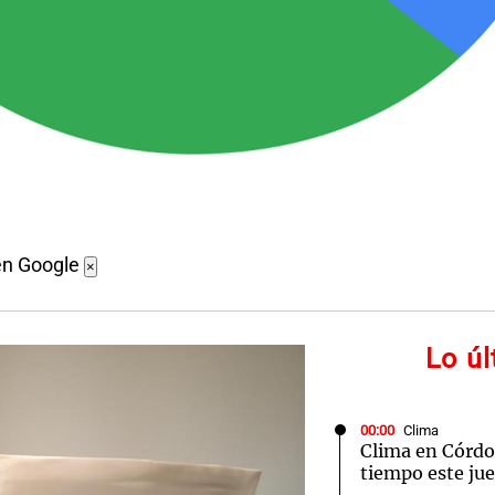
en Google
×
Lo ú
00:00
Clima
Clima en Córdo
tiempo este jue