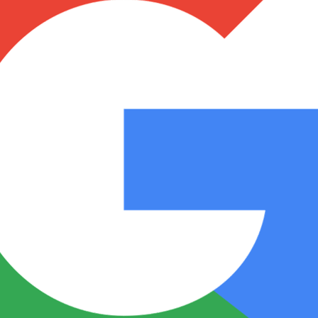
Notas
Notas
No
e en Cadena 3
El huracán de Arequito
Cadena 3 en