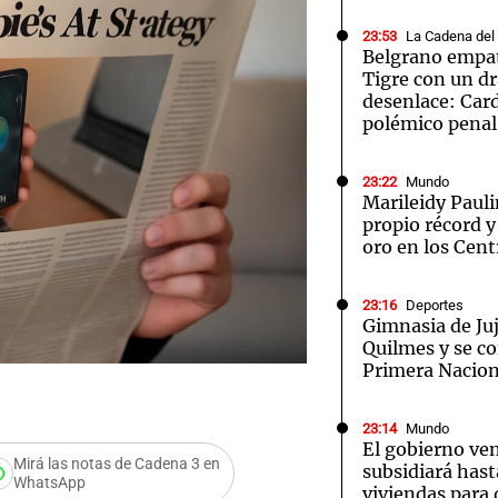
23:53
La Cadena del
Belgrano empat
Tigre con un d
desenlace: Car
polémico penal
23:22
Mundo
Marileidy Paul
propio récord 
oro en los Cen
23:16
Deportes
Gimnasia de Ju
Quilmes y se co
Primera Nacion
23:14
Mundo
El gobierno ve
Mirá las notas de Cadena 3 en
subsidiará hast
WhatsApp
viviendas para