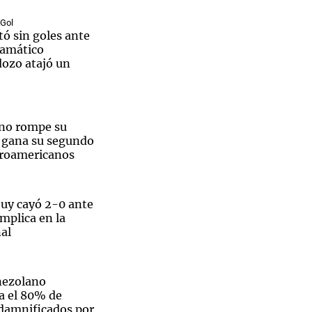
 Gol
ó sin goles ante
ramático
dozo atajó un
ino rompe su
y gana su segundo
troamericanos
juy cayó 2-0 ante
mplica en la
al
nezolano
a el 80% de
 damnificados por