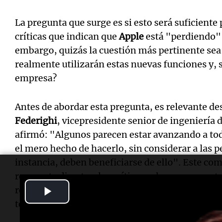
La pregunta que surge es si esto será suficiente
críticas que indican que
Apple
está "perdiendo" e
embargo, quizás la cuestión más pertinente sea:
realmente utilizarán estas nuevas funciones y, s
empresa?
Antes de abordar esta pregunta, es relevante d
Federighi
, vicepresidente senior de ingeniería 
afirmó: "Algunos parecen estar avanzando a toda
el mero hecho de hacerlo, sin considerar a las 
instancia, deben beneficiarse de ello". Este co
respuesta directa a las críticas sobre su aparent
Play
reconocer las preocupaciones de los consumidor
tecnología.
Video