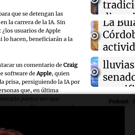
tradic
Rosari
sin ideologías 
para la
tensiones con 
Audio.
 para que se detengan las
divers
Congreso A
La Bul
n la carrera de la IA. Sin
Episodios
Galleg
campo
 ¿los usuarios de Apple
Córdo
enfren
i lo hacen, beneficiarán a la
Panorama F
Audio.
activi
Episodios
secuel
Mendo
horari
lluvias
estacar un comentario de
Craig
celebr
apertu
de software de
Apple
, quien
senad
apertu
Panorama F
 prisa, persiguiendo la IA por
manifi
Episodios
personas que, en última
centro
mentario parece ser una
oposic
Podcast
Penite
e retraso en IA y un intento de
de tier
es sobre el impacto de esta
Audio.
Park tr
Audio.
Panorama F
en Ros
años d
Episodios