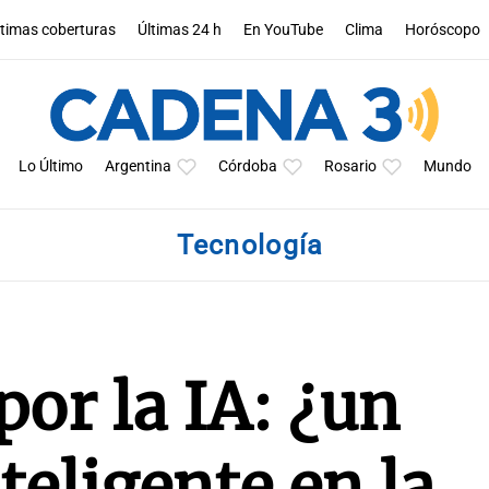
ltimas coberturas
Últimas 24 h
En YouTube
Clima
Horóscopo
Lo Último
Argentina
Córdoba
Rosario
Mundo
Tecnología
por la IA: ¿un
eligente en la