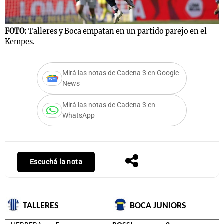
FOTO:
Talleres y Boca empatan en un partido parejo en el
Kempes.
Notas
s
Notas
La Sole en
Mirá las notas de Cadena 3 en Google
ial
Mundial 2026
Cadena 3
News
Mirá las notas de Cadena 3 en
WhatsApp
Escuchá la nota
TALLERES
BOCA JUNIORS