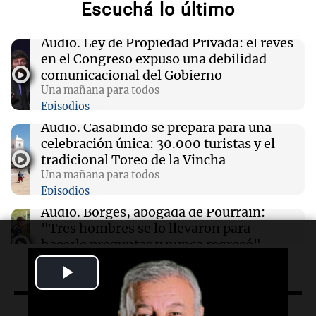
Escuchá lo último
12:35
Sociedad
Audio.
Ley de Propiedad Privada: el revés
Se incendió un colectivo en Arroyito: hubo 22
en el Congreso expuso una debilidad
pasajeros evacuados
comunicacional del Gobierno
Una mañana para todos
Episodios
12:35
La Popu
La Mona Jiménez le dejó un sentido mensaje a
Audio.
Casabindo se prepara para una
Messi tras la muerte de su papá
celebración única: 30.000 turistas y el
tradicional Toreo de la Vincha
Una mañana para todos
12:26
Una mañana para todos
Episodios
La historia de la servilleta que firmó Jorge
Messi para el primer contrato de Leo con
Audio.
Borges, abogada de Pourrain:
Barcelona
"Tres hombres se lo llevaron para
hacerle preguntas y nunca regresó"
Una mañana para todos
Play
Episodios
Podcast
Últimas 24 h
Audio.
Voluntarios limpiaron 9.000
Video
metros del río Suquía y retiraron hasta