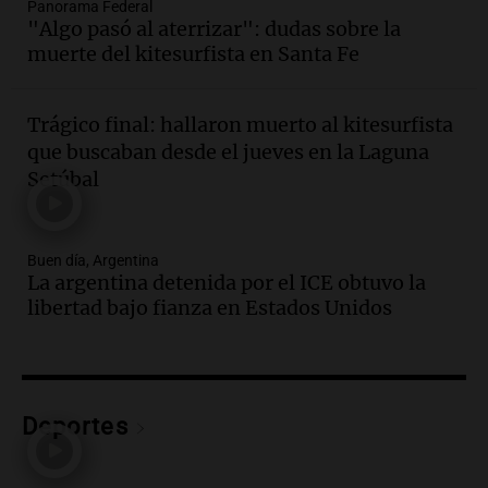
Audio.
El abuelo de Agostina Vega, tras
Panorama Federal
"Algo pasó al aterrizar": dudas sobre la
las nuevas detenciones: "En esa casa
muerte del kitesurfista en Santa Fe
todos tenían algo que ver"
Una mañana para todos
Episodios
Trágico final: hallaron muerto al kitesurfista
Audio.
Nutricionista derribó el mito del
que buscaban desde el jueves en la Laguna
desayuno ideal: ¿ qué alimentos
Setúbal
conviene priorizar cada día ?
Una mañana para todos
Episodios
Buen día, Argentina
La argentina detenida por el ICE obtuvo la
Audio.
Murió Jorge Messi
libertad bajo fianza en Estados Unidos
Una mañana para todos
Episodios
Audio.
Mateo, a los 25 años, lucha
contra el tiempo: necesita un trasplante
Deportes
para poder seguir viviend
Una mañana para todos