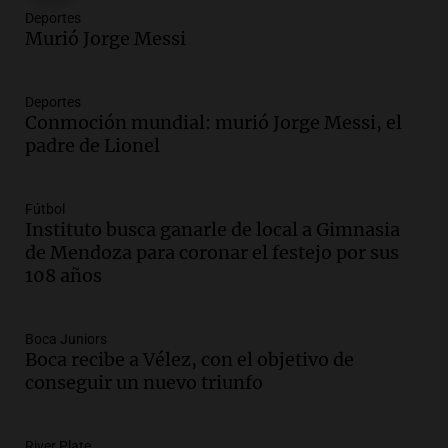
Episodios
Deportes
Audio.
Estiman que la inflación nacional
Murió Jorge Messi
de julio será menor al 2,9% registrado
en CABA
Deportes
Una mañana para todos
Conmoción mundial: murió Jorge Messi, el
Episodios
padre de Lionel
Audio.
Altas Cumbres: rescataron a una
cabra que llevaba ocho días atrapada en
un precipicio
Fútbol
Una mañana para todos
Instituto busca ganarle de local a Gimnasia
Episodios
de Mendoza para coronar el festejo por sus
108 años
Audio.
Chile planteó mejorar la
conectividad fronteriza, aérea y digital
con Jujuy
Boca Juniors
Panorama Federal
Boca recibe a Vélez, con el objetivo de
Episodios
conseguir un nuevo triunfo
Audio.
Del fitness a la longevidad: por
qué crece el consumo de alimentos con
proteínas
River Plate