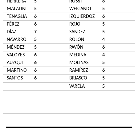
HERRERA
5
ROSSI
8
MALATINI
5
WEIGANDT
5
TENAGLIA
6
IZQUIERDOZ
6
PÉREZ
6
ROJO
5
DÍAZ
7
SANDEZ
5
NAVARRO
5
ROLÓN
4
MÉNDEZ
5
PAVÓN
6
VALOYES
6
MEDINA
4
AUZQUI
6
MOLINAS
5
MARTINO
6
RAMÍREZ
6
SANTOS
6
BRIASCO
5
VARELA
5