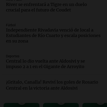
River se enfrentará a Tigre en un duelo
Una mañana para todos
crucial para el futuro de Coudet
Episodios
Audio.
Investigan un asalto millonario a
la cooperativa Talamochita en Villa
Fútbol
María
Independiente Rivadavia venció de local a
Panorama Federal
Estudiantes de Río Cuarto y escala posiciones
Episodios
en su zona
Audio.
Vandalismo en San Miguel de
Tucumán: destruyeron 433 luminarias
públicas en 14 meses
Deportes
Central lo dio vuelta ante Aldosivi y se
Panorama Federal
impuso 2 a 1 en el Gigante de Arroyito
Episodios
Audio.
Una mujer murió cuando
esperaba cobrar su jubilación en un
¡Gritalo, Canalla! Reviví los goles de Rosario
banco de San Luis
Central en la victoria ante Aldosivi
Panorama Federal
Episodios
Audio.
Docentes de Jujuy denuncian que