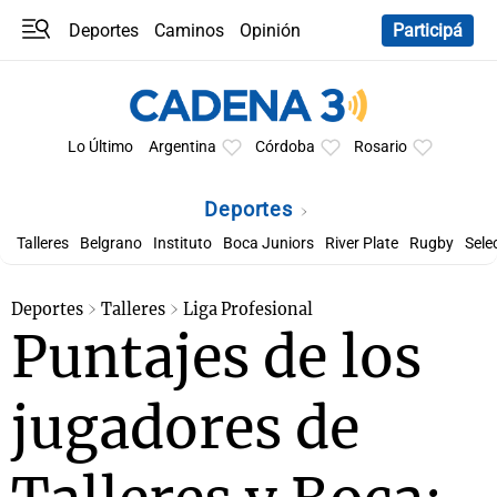
Deportes
Caminos
Opinión
Participá
Programas
Últimas coberturas
Últimas 24 h
En YouTube
Clima
Horóscopo
Lo Último
Argentina
Córdoba
Rosario
Deportes
Talleres
Belgrano
Instituto
Boca Juniors
River Plate
Rugby
Sele
Deportes
Talleres
Liga Profesional
Puntajes de los
jugadores de