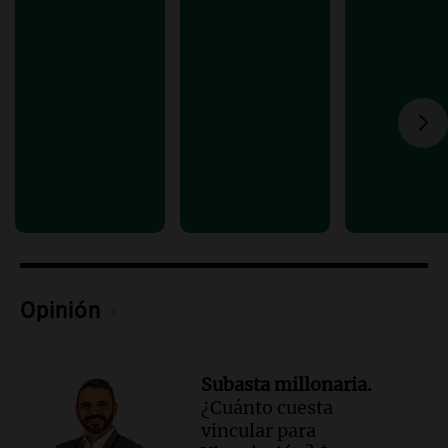
les descontaron hasta 700 mil pesos del
salario
Panorama Federal
Episodios
Audio.
Detuvieron al agresor que golpeó
brutalmente al anciano de 88 años para
robarle en Concepción
Panorama Federal
Episodios
Opinión
Subasta millonaria.
¿Cuánto cuesta
vincular para