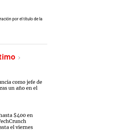
ación por el título de la
ltimo
uncia como jefe de
ras un año en el
hasta $400 en
 TechCrunch
sta el viernes