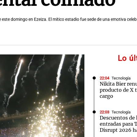
 de este domingo en Ezeiza. El mítico estadio fue sede de una emotiva celebr
Lo ú
22:04
Tecnología
Nikita Bier ren
producto de X t
cargo
22:03
Tecnología
Descuentos de 
entradas para
Disrupt 2026 ha