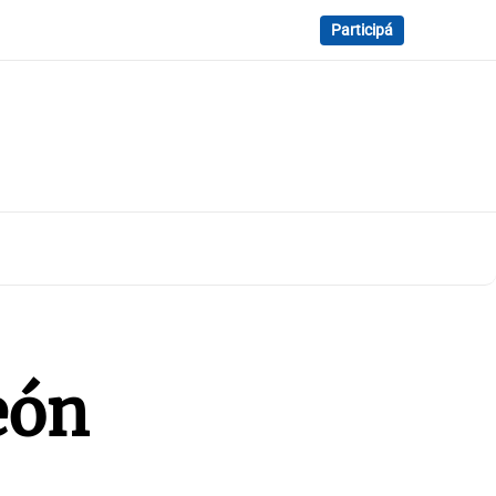
Participá
eón