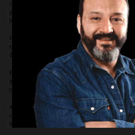
Gallardo, con el trofeo de la Copa Libertadores 
pasarela hasta llegar al escenario, convocó a lo
juntos la levantaron para hacer estallar el est
Ponzio, con el himno de River de fondo, fue lue
trofeo en el atril junto a las anteriores tres Lib
del club de Núñez.
Enseguida, todo el plantel se subió al micro des
pista de atletismo para dar la vuelta olímpica y 
estadio "Monumental" donde había un hincha d
Así, River cerró una de las páginas más importan
cuarta Copa Libertadores descansando en el "M
haberla conseguido contra Boca, en la final más