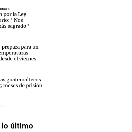
Rosario
 por la Ley
ario: "Nos
más sagrado"
Notas
tas
Notas
e prepara para un
Venezuela de
 Groenlandia
Comprometidos
Madur
temperaturas
desde el viernes
l River campeón en un Monumental colmado
nas guatemaltecos
15 meses de prisión
El
e de
 Gol
 a Tigre con el
uperarse y volver a
enciar
lo último