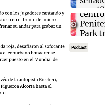
senad
apertu
Panorama F
manifi
Episodios
centro
o con los jugadores cantando y
oposic
toria en el frente del micro
Penite
 frenar su andar para grabar un
de tier
Audio.
Park tr
Audio.
Panorama F
en Ros
años d
Episodios
Pedro
da roja, desafiaron al sofocante
Podcast
piden 
por fal
s y el conurbano bonaerense
Colom
ercer puesto en el Mundial de
ley Jo
nieve
remat
Viva la Radi
Panorama F
Audio.
hacien
Episodios
Episodios
vés de la autopista Riccheri,
trabaj
tecnol
 Figueroa Alcorta hasta el
Audio.
herido
reempl
rto.
Lanza
caer a
contac