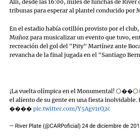
Allí, desde las 16:00, miles de hinchas de River
tribunas para esperar al plantel conducido por 
En el estadio había cotillón provisto por el clu
Muñoz para musicalizar un evento que tuvo, entr
recreación del gol del "Pity" Martínez ante Boca,
revancha de la final jugada en el "Santiago Be
¡La vuelta olímpica en el Monumental! ⚪��⚪
el aliento de su gente en una fiesta inolvidable.
����️
pic.twitter.com/Y5Agv1rQ2c
— River Plate (@CARPoficial)
24 de diciembre de 20