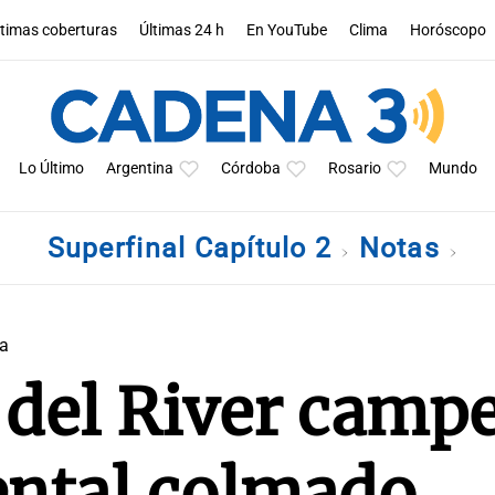
ltimas coberturas
Últimas 24 h
En YouTube
Clima
Horóscopo
Lo Último
Argentina
Córdoba
Rosario
Mundo
Superfinal Capítulo 2
Notas
a
 del River camp
ntal colmado