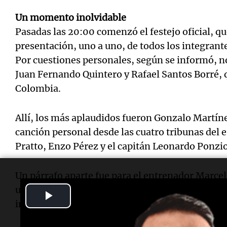
Un momento inolvidable
Pasadas las 20:00 comenzó el festejo oficial, 
presentación, uno a uno, de todos los integrante
Por cuestiones personales, según se informó, 
Juan Fernando Quintero y Rafael Santos Borré, 
Colombia.
Allí, los más aplaudidos fueron Gonzalo Martíne
canción personal desde las cuatro tribunas del 
Pratto, Enzo Pérez y el capitán Leonardo Ponzio
Un párrafo aparte fue para el entrenador Marcel
un video sobre su recorrido en esta Copa Libert
Play
importantes.
Video