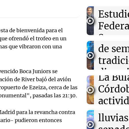
visitó 
21:46
Boca Juniors
Audio.
Estudi
Ascacíbar se e
un gol ante Es
patron
Federa
muchas sensac
esta de bienvenida para el
Ticino
Seguro
ue ofrendó el trofeo en un
Audio.
21:41
Sociedad
Candela Arizag
de se
has que vibraron con una
Aapres
la denuncia co
Prepar
Moyano: "Teng
tradic
Rosari
cualquiera"
para la
Audio.
divers
Congreso A
 vencido Boca Juniors se
La Bul
Episodios
21:39
Deportes
ción de River bajó del avión
Galleg
campo
Lionel Messi br
Córdo
opuerto de Ezeiza, cerca de las
su regreso a la 
enfren
Panorama F
Inter Miami en
Monumental", pasadas las 21:30.
Audio.
activi
Episodios
secuel
Mendo
horari
Madrid para la revancha contra
lluvias
tario- pudieron entonces
celebr
apertu