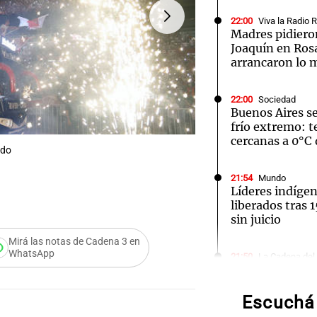
22:00
Viva la Radio 
Madres pidieron
Joaquín en Ros
arrancaron lo 
Notas
Notas
No
22:00
Sociedad
Buenos Aires s
e en Cadena 3
El huracán de Arequito
Cadena 3 en
frío extremo: 
cercanas a 0°C 
FOTO:
Masivo festejo de
ado
21:54
Mundo
Líderes indíge
liberados tras 
sin juicio
Audio.
Mirá las notas de Cadena 3 en
WhatsApp
gerent
21:50
La Cadena del
Belgrano visita
objetivo de rec
Expon
la buena senda
Escuchá 