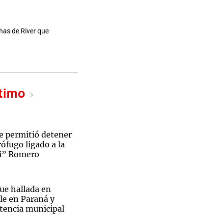
chas de River que
ltimo
e permitió detener
ófugo ligado a la
hi” Romero
ue hallada en
lle en Paraná y
stencia municipal