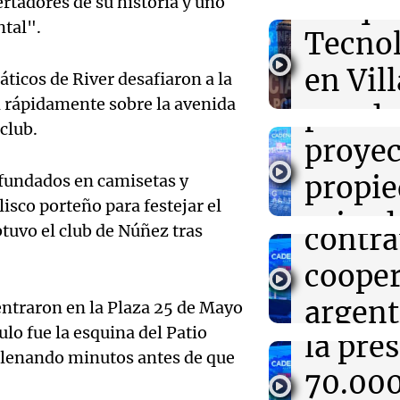
Audio.
Parqu
ertadores de su historia y uno
ntal".
kirch
Tecno
16:19
Boca Juniors
Boca confirmó 
no log
en Vil
país el ecuator
áticos de River desafiaron a la
Valencia
n rápidamente sobre la avenida
para m
con do
Audio.
 club.
proyec
16:06
Mundo
edifici
Crisis sanitaria
Unido
políticas israel
propi
fundados en camisetas y
icónic
gravemente el a
advier
isco porteño para festejar el
privad
Panorama F
Audio.
btuvo el club de Núñez tras
contra
Episodios
16:02
Mundo
Senad
Las primarias 
viceg
cooper
marcan el debu
Nacion
controvertido
de Salt
argent
entraron en la Plaza 25 de Mayo
parlamentario 
Audio.
Panorama F
Memphis
ulo fue la esquina del Patio
la pre
Huawe
Episodios
amiga 
 llenando minutos antes de que
70.00
Neuqu
León 