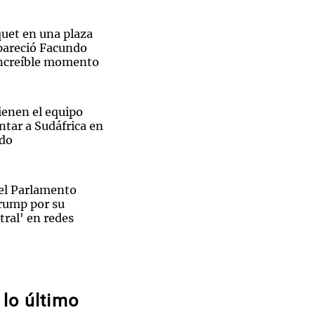
quet en una plaza
pareció Facundo
increíble momento
Notas
tas
Notas
ienen el equipo
Venezuela de
 Groenlandia
Comprometidos
Madur
entar a Sudáfrica en
ado
del Parlamento
 Trump por su
tral' en redes
tan el
a León XIV a Argentina
lagro": el
ador
a amiga del papa
lo último
 su misión en Perú