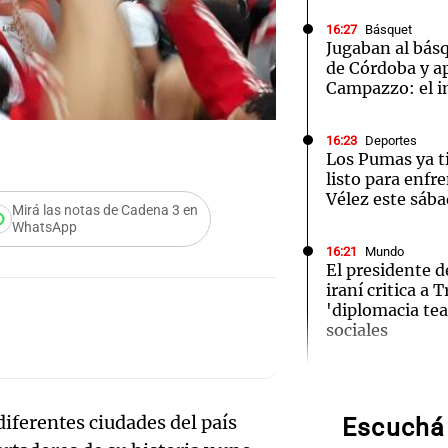
16:27
Básquet
Jugaban al bás
de Córdoba y a
Campazzo: el 
Notas
Notas
No
16:23
Deportes
Los Pumas ya t
e en Cadena 3
El huracán de Arequito
Cadena 3 en
listo para enfr
Vélez este sáb
Mirá las notas de Cadena 3 en
WhatsApp
16:21
Mundo
El presidente 
iraní critica a
'diplomacia tea
Audio.
sociales
Presen
16:20
Visita del pap
"Difundan el mi
innov
recuerdo de un
diferentes ciudades del país
Escuchá 
León XIV sobre