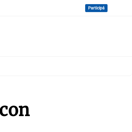
Participá
 con