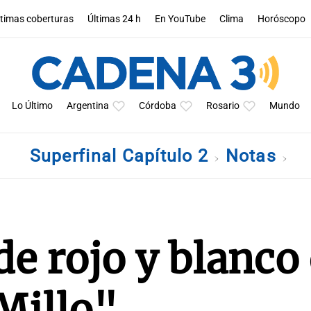
ltimas coberturas
Últimas 24 h
En YouTube
Clima
Horóscopo
Lo Último
Argentina
Córdoba
Rosario
Mundo
Superfinal Capítulo 2
Notas
 de rojo y blanco
"Millo"