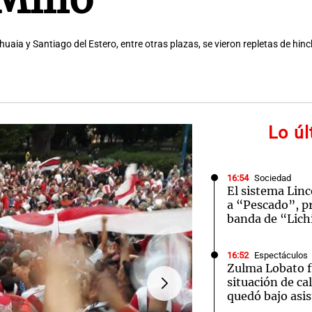
aia y Santiago del Estero, entre otras plazas, se vieron repletas de hin
Lo ú
16:54
Sociedad
El sistema Linc
a “Pescado”, pr
banda de “Lic
16:52
Espectáculos
Zulma Lobato f
situación de ca
quedó bajo asi