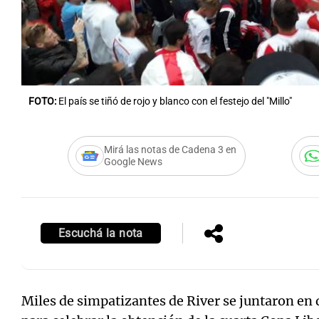
Notas
Notas
FOTO:
El país se tiñó de rojo y blanco con el festejo del "Millo"
Editorial
Mundial 2026
La Sol
Mirá las notas de Cadena 3 en
Google News
Escuchá la nota
Miles de simpatizantes de River se juntaron en 