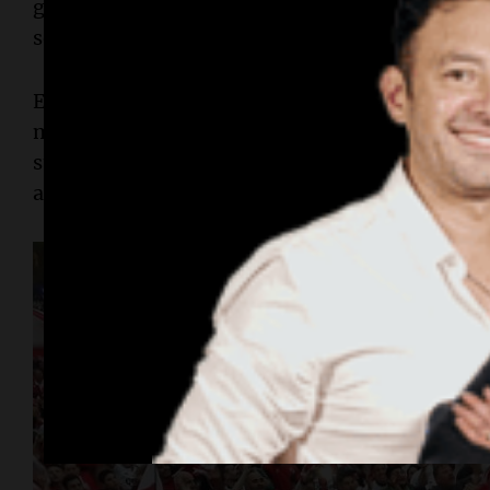
general San Martín ubicado en el cruce de la ave
se acercaron varios hinchas una vez finalizado 
El rojo y blanco en las cientos de camisetas y 
monumento donde la gente además coreó cántico
sumaron los bocinazos de los que pasaban por el 
al festejo.