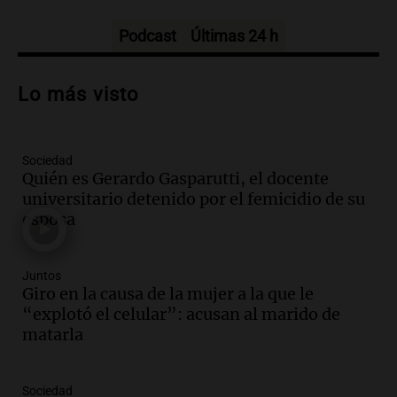
Informados al regreso
Episodios
Podcast
Últimas 24 h
Audio.
Debate en el Senado y protesta
en Rosario contra la ley de Propiedad
Lo más visto
Privada.
Viva la Radio Rosario
Episodios
Sociedad
Audio.
Manifestación en Rosario contra
Quién es Gerardo Gasparutti, el docente
la ley de Propiedad Privada debatida en
universitario detenido por el femicidio de su
el Senado.
esposa
Viva la Radio Rosario
Episodios
Audio.
Luis Juez cuestionó la polémica
Juntos
por la Ley de Tierras: "Construyeron un
Giro en la causa de la mujer a la que le
relato mentiroso"
“explotó el celular”: acusan al marido de
Informados al regreso
matarla
Episodios
Audio.
La Boulaille se prepara para su
Sociedad