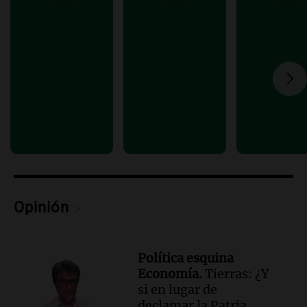
de Casa del Encuentro
Panorama Federal
Episodios
Audio.
Santa Fe reactivará 1.500
viviendas paralizadas tras el cierre de
Procrear en la provincia
Panorama Federal
Episodios
Audio.
Debate en el Senado por la ley de
propiedad privada genera preocupación
y críticas entre senadores
Panorama Federal
Episodios
Opinión
Política esquina
Economía.
Tierras: ¿Y
si en lugar de
declamar la Patria