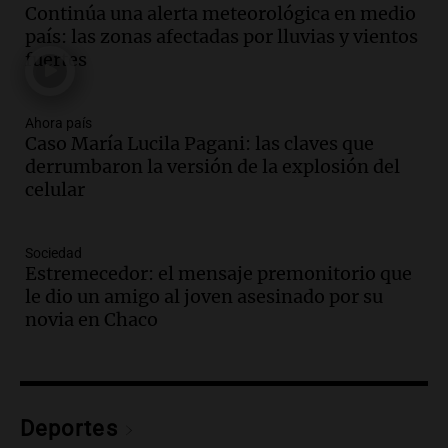
gran expo, con concurso de panificados
Continúa una alerta meteorológica en medio
y actividades destacadas
país: las zonas afectadas por lluvias y vientos
Panorama Federal
fuertes
Episodios
Audio.
Detienen en Salta a abogado que
violó libertad condicional al ir al
Ahora país
Caso María Lucila Pagani: las claves que
Mundial de Atlanta
derrumbaron la versión de la explosión del
Panorama Federal
celular
Episodios
Audio.
La UNC entregó más bicicletas a
estudiantes y proyecta duplicar el
Sociedad
programa de movilidad sustentable
Estremecedor: el mensaje premonitorio que
Viva la Radio
le dio un amigo al joven asesinado por su
Episodios
novia en Chaco
Audio.
Expertos advierten sobre posible
nevada en Mendoza este fin de semana
tras condiciones invernales
Panorama Federal
Deportes
Episodios