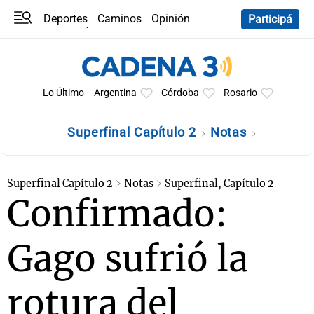
Deportes
Caminos
Opinión
Participá
Programas
Últimas coberturas
Últimas 24 h
En YouTube
Clima
Horóscopo
Lo Último
Argentina
Córdoba
Rosario
Superfinal Capítulo 2
Notas
Superfinal Capítulo 2
Notas
Superfinal, Capítulo 2
Confirmado:
Gago sufrió la
rotura del