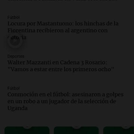
Episodios
Audio.
Estados Unidos advierte sobre
Fútbol
contrato entre cooperativa argentina y
Locura por Mastantuono: los hinchas de la
Huawei en Neuquén
Fiorentina recibieron al argentino con
Panorama Federal
euforia
Episodios
Audio.
El vicegobernador de Salta resalta
la presencia de 70.000 bolivianos en la
Deportes
Walter Mazzanti en Cadena 3 Rosario:
provincia y su integración
"Vamos a estar entre los primeros ocho"
Panorama Federal
Episodios
Audio.
La amiga del Papa León XIV
Fútbol
recordó su paso por Perú: "Nos decía
Conmoción en el fútbol: asesinaron a golpes
siempre: ''Difundan el milagro''"
en un robo a un jugador de la selección de
Viva la Radio
Uganda
Episodios
Audio.
Santa Fe, segunda provincia con
más femicidios del país, según informe