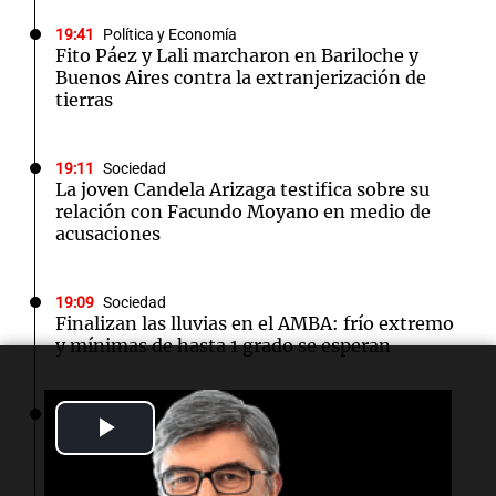
19:41
Política y Economía
Fito Páez y Lali marcharon en Bariloche y
Buenos Aires contra la extranjerización de
tierras
19:11
Sociedad
La joven Candela Arizaga testifica sobre su
relación con Facundo Moyano en medio de
acusaciones
19:09
Sociedad
Finalizan las lluvias en el AMBA: frío extremo
y mínimas de hasta 1 grado se esperan
19:08
Política y Economía
Play
Industriales santafesinos cruzaron a Caputo:
"No resuelve problemas productivos"
Video