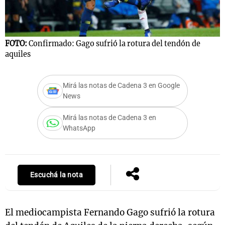
Notas
FOTO:
Confirmado: Gago sufrió la rotura del tendón de
aquiles
s
Notas
La Sole en
ial
Mundial 2026
Cadena 3
Mirá las notas de Cadena 3 en Google
News
Mirá las notas de Cadena 3 en
WhatsApp
Escuchá la nota
El mediocampista Fernando Gago sufrió la rotura