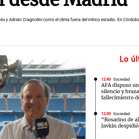
 y Adrián Cragnolini contó el clima fuera del mítico estadio. En Córdoba
Lo ú
12:40
Sociedad
AFA dispuso un
silencio y braz
fallecimiento d
12:39
Sociedad
“Rosarino de a
Javkin despidió