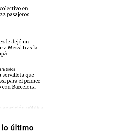
colectivo en
 22 pasajeros
Notas
tas
Notas
z le dejó un
moción de la dramática final desde Madrid
 a Messi tras la
Venezuela de
 Groenlandia
Comprometidos
Madur
apá
ra todos
a servilleta que
si para el primer
o con Barcelona
a aparición pública
arios
junto a Lionel
ron
lo último
ra todos