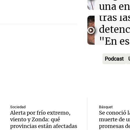
Agosti
una en
Audio.
tras l
con R
Nutric
detenc
Vargas
derrib
"En es
Una mañana
del de
Episodios
Audio.
todos 
ideal: 
Podcast
de la 
algo q
alimen
legisla
Una mañana
convi
Episodios
oficia
priori
el Con
día ?
Sociedad
Básquet
impact
Alerta por frío extremo,
Se conoció l
Una mañana
Audio.
viento y Zonda: qué
muerte de u
Audio
opini
Episodios
provincias están afectadas
promesas de