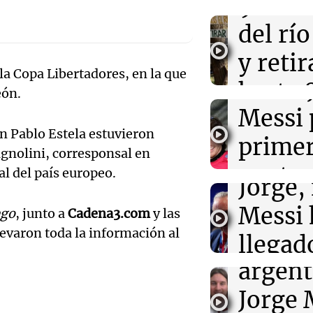
Audio.
9.000
Joan Gaspart: "
Messi hubiera 
histori
del rí
llegó"
servil
y reti
11:52
Sociedad
 la Copa Libertadores, en la que
“Abrazo gigante
firmó 
hasta 
eón.
la familia Mess
por duelo
Messi 
de bas
Audio.
an Pablo Estela estuvieron
prime
jornad
11:46
Una mañana pa
Gaspar
agnolini, corresponsal en
El abuelo de Ag
contra
Una mañana
tal del país europeo.
las nuevas det
Audio.
Jorge, 
casa están tod
Episodios
Leo c
orgullo
Messi 
ego
, junto a
Cadena3.com
y las
Barcel
llevaron toda la información al
sueño
llegad
Una mañana
Audio.
argent
llegó"
Episodios
abuelo
Jorge 
Una mañana
Episodios