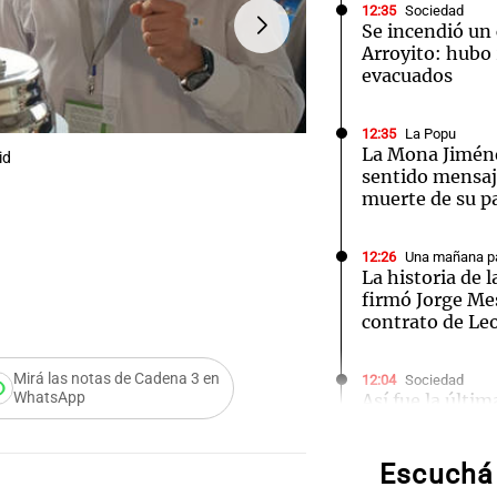
12:35
Sociedad
Se incendió un 
Arroyito: hubo
evacuados
12:35
La Popu
Notas
Notas
No
La Mona Jiméne
id
FOTO:
Cadena 3 llevó la e
sentido mensaje
e en Cadena 3
El huracán de Arequito
Cadena 3 en
muerte de su p
12:26
Una mañana pa
La historia de l
firmó Jorge Mes
contrato de Le
Audio.
Mirá las notas de Cadena 3 en
12:04
Sociedad
WhatsApp
Así fue la últim
Volunt
de Jorge Messi 
limpia
Escuchá 
12:01
Una mañana pa