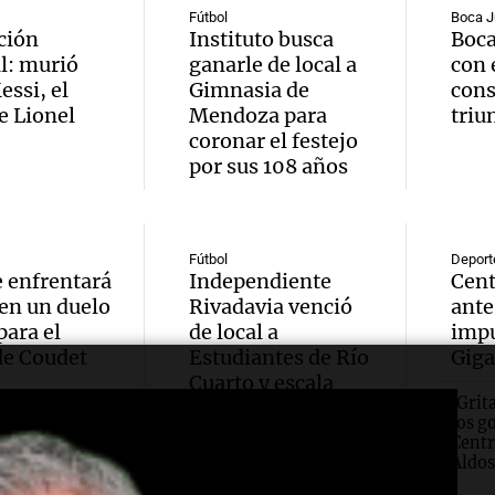
en un
Audio.
conect
Fútbol
Boca J
ción
Instituto busca
Boca
precip
fitness
fronte
l: murió
ganarle de local a
con 
Una mañana
essi, el
Gimnasia de
cons
longev
aérea y
Episodios
e Lionel
Mendoza para
triu
coronar el festejo
Audio.
por qu
con Ju
por sus 108 años
Invest
el con
Panorama F
Episodios
asalto
alimen
Audio.
Fútbol
Deport
e enfrentará
Independiente
Cent
millon
proteí
Vanda
 en un duelo
Rivadavia venció
ante
cooper
Una mañana
para el
de local a
impu
San Mi
Episodios
de Coudet
Estudiantes de Río
Giga
Talam
Cuarto y escala
Audio.
Tucum
¡Grit
posiciones en su
en Vil
los g
zona
mujer
destru
Centr
Panorama F
Aldos
cuand
433 lu
Episodios