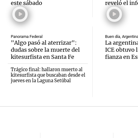
a los 2
Jorge
públic
este sábado
reveló el in
lucha 
Una mañan
Panorama F
Episodios
Episodios
Audio.
tiempo
que la
Panorama Federal
Buen día, Argentin
necesi
"Algo pasó al aterrizar":
La argentina
dudas sobre la muerte del
ICE obtuvo l
inflac
traspl
kitesurfista en Santa Fe
fianza en E
Audio.
nacion
poder 
Trágico final: hallaron muerto al
Cumbr
julio s
kitesurfista que buscaban desde el
vivien
jueves en la Laguna Setúbal
rescat
menor
Una mañana
Episodios
una ca
regist
Audio.
llevab
CABA
plante
días a
Una mañana
mejora
Episodios