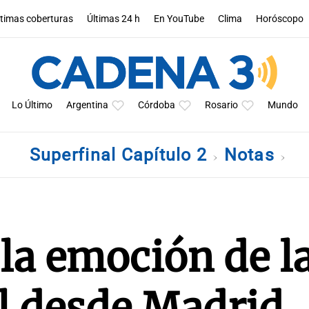
ltimas coberturas
Últimas 24 h
En YouTube
Clima
Horóscopo
Lo Último
Argentina
Córdoba
Rosario
Mundo
Superfinal Capítulo 2
Notas
 la emoción de l
l desde Madrid