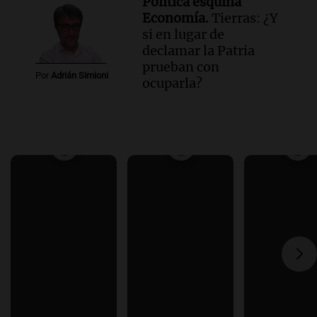
Política esquina
Economía.
Tierras: ¿Y
si en lugar de
declamar la Patria
prueban con
Por
Adrián Simioni
ocuparla?