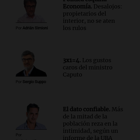
Audio.
El Tesoro Nacional captura 12
Economía.
Desalojos:
billones de pesos y genera excedente de
propietarios del
liquidez de 4 billones
interior, no se aten
Panorama Federal
los rulos
Por
Adrián Simioni
Episodios
Audio.
La lección del Titanic y la
humildad en tiempos de tormenta
según San Ignacio de Loyola
3x1=4.
Los gustos
Panorama Federal
caros del ministro
Episodios
Caputo
Audio.
Tormentas y filtraciones: "El
Por
Sergio Suppo
agua entra por donde menos
imaginamos"
Una Mañana para todos Rosario
Episodios
El dato confiable.
Más
de la mitad de la
población reza en la
intimidad, según un
Por
informe de la UBA