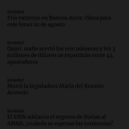
Panorama Federal
Episodios
Sociedad
Frío extremo en Buenos Aires: clima para
Audio.
Suspenden descuento en SUBE y
este lunes 10 de agosto
aumentan tarifas del SUBTE en Buenos
Aires desde agosto
Panorama Federal
Sociedad
Episodios
Quini: nadie acertó los seis números y los 3
Audio.
Kicillof critica la desregulación
millones de dólares se repartirán entre 44
financiera y el aumento de la morosidad
apostadores
en Buenos Aires
Panorama Federal
Episodios
Sociedad
Murió la legisladora María del Rosario
Audio.
La UNT evalúa apelación ante la
Acevedo
Corte Suprema tras fallo que aparta a
Pagani como rector
Panorama Federal
Sociedad
Episodios
El SMN adelanta el regreso de lluvias al
Audio.
El cardenal Ángel Rossi advirtió
AMBA: ¿cuándo se esperan las tormentas?