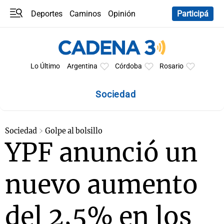
Deportes
Caminos
Opinión
Participá
Programas
Últimas coberturas
Últimas 24 h
En YouTube
Clima
Horóscopo
Lo Último
Argentina
Córdoba
Rosario
Sociedad
Sociedad
Golpe al bolsillo
YPF anunció un
nuevo aumento
del 2,5% en los