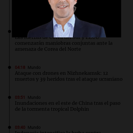
Marcas de ropa buscan conectar con la
Generación Z a través de la reparación de
prendas
04:58
Mundo
Las fuerzas de Corea del Sur y EEUU
comenzarán maniobras conjuntas ante la
amenaza de Corea del Norte
04:18
Mundo
Ataque con drones en Nizhnekamsk: 12
muertos y 39 heridos tras el ataque ucraniano
03:51
Mundo
Inundaciones en el este de China tras el paso
de la tormenta tropical Dolphin
03:40
Mundo