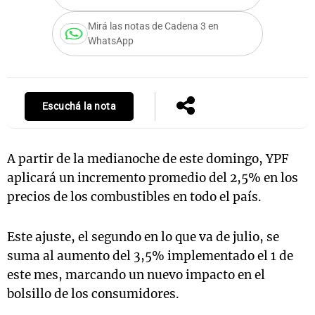
Mirá las notas de Cadena 3 en
WhatsApp
Notas
s
Notas
La Sole en
Escuchá la nota
ial
Mundial 2026
Cadena 3
A partir de la medianoche de este domingo, YPF
aplicará un incremento promedio del 2,5% en los
precios de los combustibles en todo el país.
Este ajuste, el segundo en lo que va de julio, se
suma al aumento del 3,5% implementado el 1 de
este mes, marcando un nuevo impacto en el
bolsillo de los consumidores.