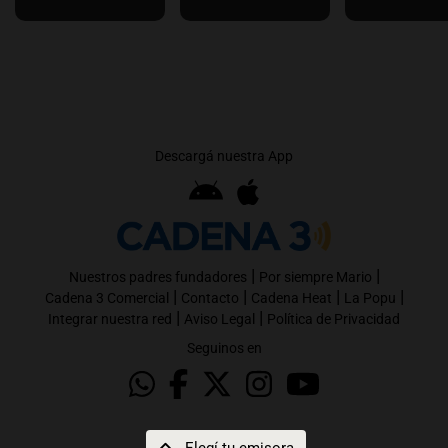
Descargá nuestra App
|
|
Nuestros padres fundadores
Por siempre Mario
|
|
|
|
Cadena 3 Comercial
Contacto
Cadena Heat
La Popu
|
|
Integrar nuestra red
Aviso Legal
Política de Privacidad
Seguinos en