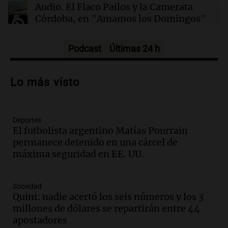
Audio.
El Flaco Pailos y la Camerata
salud entre vino, cerveza y licores
Córdoba, en "Amamos los Domingos"
Amamos los Domingos
Episodios
Podcast
Últimas 24 h
Audio.
Patricia Palmer y Mario Pasik
hablaron de su obra en Cadena 3
Lo más visto
Amamos los Domingos
Episodios
Deportes
Audio.
Córdoba espera a León XIV con el
El futbolista argentino Matías Pourrain
recuerdo del paso de Juan Pablo II: "Te
permanece detenido en una cárcel de
traspasaba con la mirada"
máxima seguridad en EE. UU.
Amamos los Domingos
Episodios
Audio.
El observatorio de Bosque Alegre,
Sociedad
un imperdible cordobés para los
Quini: nadie acertó los seis números y los 3
amantes de la astronomía
millones de dólares se repartirán entre 44
Amamos los Domingos
apostadores