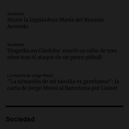
Episodios
Audio.
“No entendíamos qué cantaban”:
Sociedad
la historia del club de Irlanda
Murió la legisladora María del Rosario
revolucionado por hinchas argentinos
Acevedo
Amamos los Domingos
Episodios
Audio.
Crisis diplomática: el embajador
Sociedad
Tragedia en Córdoba: murió un niño de tres
argentino regresa al país tras conflicto
años tras el ataque de un perro pitbull
con Brasil
Panorama Federal
Episodios
La muerte de Jorge Messi
Audio.
Bomberos asisten a senderista
"La situación de mi familia es gravísima": la
con fractura de tobillo en refugio Doña
carta de Jorge Messi al Barcelona por Lionel
Rosa
Panorama Federal
Episodios
Audio.
Amaycha del Valle avanza en
Sociedad
investigación internacional sobre asma
con nueva tecnología médica