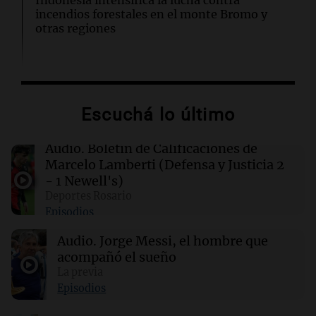
Indonesia intensifica la lucha contra
incendios forestales en el monte Bromo y
otras regiones
03:14
Mundo
Las nuevas regulaciones chinas sobre IA de
compañía generan descontento entre los
Escuchá lo último
usuarios
Audio.
Boletín de Calificaciones de
02:32
Mundo
Marcelo Lamberti (Defensa y Justicia 2
Congreso de EEUU investiga la deportación de
- 1 Newell's)
familias de militares en servicio activo
Deportes Rosario
Episodios
02:03
Tecnología
Audio.
Jorge Messi, el hombre que
King's Cross: De barrio marginal a centro
neurálgico de la inteligencia artificial
acompañó el sueño
La previa
Episodios
01:31
Ciencia
Estudio revela diferencias sorprendentes en la