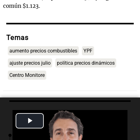
común $1.123.
Temas
aumento precios combustibles
YPF
ajuste precios julio
política precios dinámicos
Centro Monitore
Lo último
Play
Video
05:19
Mundo