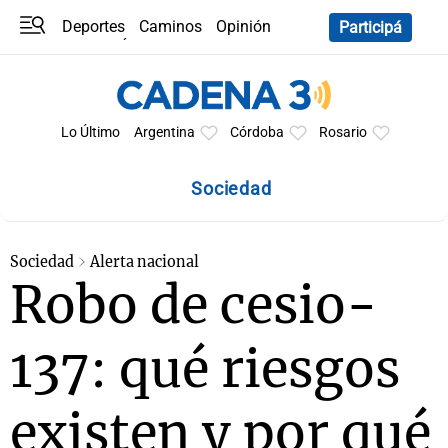
Deportes
Caminos
Opinión
Participá
Programas
Últimas coberturas
Últimas 24 h
En YouTube
Clima
Horóscopo
Lo Último
Argentina
Córdoba
Rosario
Sociedad
Sociedad
Alerta nacional
Robo de cesio-
137: qué riesgos
existen y por qué