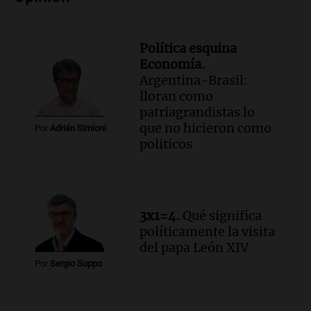
hospitalizado
Noticias Rosario
Episodios
Política esquina
Audio.
Córdoba multará con hasta $420
Economía.
mil los escapes libres y sancionará las
Argentina-Brasil:
"hordas" de motos
lloran como
Radioinforme 3
patriagrandistas lo
Episodios
que no hicieron como
Por
Adrián Simioni
Audio.
Continúan audiencias en caso de
politicos
corrupción con testimonios que
exponen graves irregularidades
Noticias
Episodios
3x1=4.
Qué significa
Audio.
Robos en Berazategui:
políticamente la visita
delincuentes asaltan tres comercios en
del papa León XIV
una sola noche
Por
Sergio Suppo
Panorama Federal
Episodios