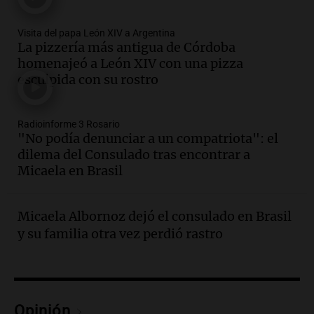
Episodios
Audio.
Boca se impone a Estudiantes
Visita del papa León XIV a Argentina
con gol de Azcácibar en un sólido
La pizzería más antigua de Córdoba
desempeño del equipo
homenajeó a León XIV con una pizza
esculpida con su rostro
Noticias
Episodios
Audio.
Boca Juniors obtiene una vital
Radioinforme 3 Rosario
victoria ante Estudiantes gracias al gol
"No podía denunciar a un compatriota": el
de Santiago Azcácibar
dilema del Consulado tras encontrar a
Noticias
Micaela en Brasil
Episodios
Audio.
La visita papal no debe mezclarse
con la política, advierte el consultor
Micaela Albornoz dejó el consulado en Brasil
Carlos Fara
y su familia otra vez perdió rastro
Panorama Federal
Episodios
Audio.
Derrapó con su moto en 27 de
Febrero al 6100 y terminó
Opinión