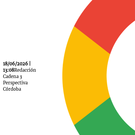
Notas
s
Notas
La Sole en
ial
Mundial 2026
Cadena 3
18/06/2026 |
13:08
Redacción
Cadena 3
Perspectiva
Córdoba