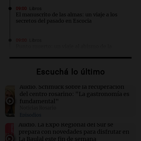
09:00
Libros
El manuscrito de las almas: un viaje a los
secretos del pasado en Escocia
09:00
Libros
Punto muerto: un viaje al abismo de la
traición y la violencia
Escuchá lo último
09:00
Libros
La reina que surgió del frío: un misterio en el
tren real
Audio.
Schmuck sobre la recuperación
del centro rosarino: "La gastronomía es
fundamental"
08:56
Radioinforme 3 Rosario
Noticias Rosario
Pullaro irá a Chile para avanzar en el proyecto
Episodios
de un puerto minero en Rosario
Audio.
La Expo Regional del Sur se
prepara con novedades para disfrutar en
08:55
Visita del papa León XIV a Argentina
La Baulal este fin de semana