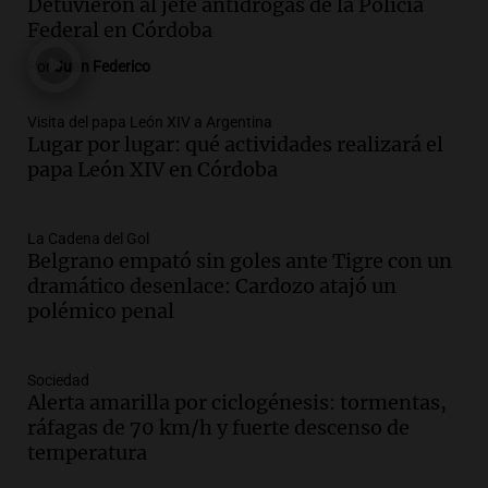
Mendoza por temporal; el paso Cristo
Detuvieron al jefe antidrogas de la Policía
Redentor sigue cerrado
Federal en Córdoba
Noticias
Por
Juan Federico
Episodios
Audio.
Pullaro irá a Chile para avanzar
Visita del papa León XIV a Argentina
en el proyecto de un puerto minero en
Lugar por lugar: qué actividades realizará el
Rosario
papa León XIV en Córdoba
Noticias Rosario
Episodios
Audio.
Detienen a comisario de la
La Cadena del Gol
Belgrano empató sin goles ante Tigre con un
Federal por caso de corrupción en
dramático desenlace: Cardozo atajó un
Córdoba y otros implicados
polémico penal
Panorama Federal
Episodios
Audio.
Condiciones climáticas actuales
Sociedad
en Córdoba: lluvias y viento fuerte para
Alerta amarilla por ciclogénesis: tormentas,
hoy
ráfagas de 70 km/h y fuerte descenso de
Noticias
temperatura
Episodios