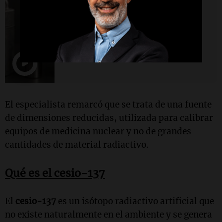
Sociedad
Qué se sabe sobre el robo de una
cápsula con material radiactivo
en Rosario
El especialista remarcó que se trata de una fuente
de dimensiones reducidas, utilizada para calibrar
equipos de medicina nuclear y no de grandes
cantidades de material radiactivo.
Qué es el cesio-137
El
cesio-137
es un isótopo radiactivo artificial que
no existe naturalmente en el ambiente y se genera