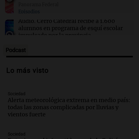
La pizzería más antigua de Córdoba
Panorama Federal
homenajeó a León XIV con una pizza
Episodios
esculpida con su rostro
Audio.
Cerro Catedral recibe a 1.600
alumnos en programa de esquí escolar
impulsado por la provincia
Panorama Federal
Episodios
Podcast
Audio.
Osvaldo Jaldo busca unificar
criterios con gobernadores del norte
Lo más visto
argentino en Buenos Aires
Panorama Federal
Episodios
Sociedad
Audio.
Riesgo extremo de incendios en
Alerta meteorológica extrema en medio país:
Córdoba a pesar del sol en Carlos Paz
todas las zonas complicadas por lluvias y
Noticias
vientos fuerte
Episodios
Audio.
1.500 camiones varados en
Sociedad