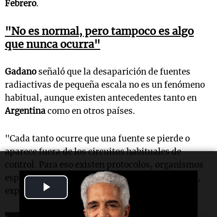
Febrero
.
"No es normal, pero tampoco es algo
que nunca ocurra"
Gadano
señaló que la desaparición de fuentes
radiactivas de pequeña escala no es un fenómeno
habitual, aunque existen antecedentes tanto en
Argentina
como en otros países.
"Cada tanto ocurre que una fuente se pierde o
aparece fuera de los circuitos habituales de
control. Para eso existen protocolos, organismos
especializados y mecanismos de recuperación",
Play
explicó.
Video