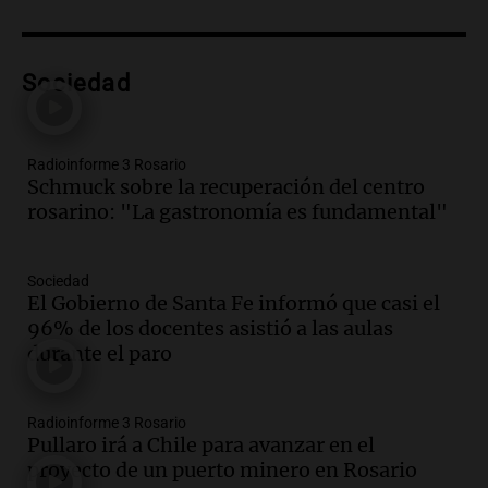
Audio.
Exóticos para Niños: la muestra
solidaria que reunirá más de 140 autos
en Tucumán
Sociedad
Radioinforme 3
Episodios
Audio.
El índice asado del Mercado
Radioinforme 3 Rosario
Norte muestra una leve baja en el costo
Schmuck sobre la recuperación del centro
para 10 personas
rosarino: "La gastronomía es fundamental"
Noticias
Episodios
Audio.
La pizzería más antigua de
Sociedad
Córdoba homenajeó a León XIV con una
El Gobierno de Santa Fe informó que casi el
pizza esculpida con su rostro
96% de los docentes asistió a las aulas
Radioinforme 3
durante el paro
Episodios
Audio.
Córdoba jugará un papel clave en
Radioinforme 3 Rosario
la visita del Papa León XIV a Argentina
Pullaro irá a Chile para avanzar en el
Panorama Federal
proyecto de un puerto minero en Rosario