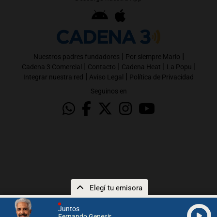
|
|
Nuestros padres fundadores
Por siempre Mario
|
|
|
|
Cadena 3 Comercial
Contacto
Cadena Heat
La Popu
|
|
Integrar nuestra red
Aviso Legal
Política de Privacidad
Seguinos en
Elegí tu emisora
Juntos
Fernando Genesir