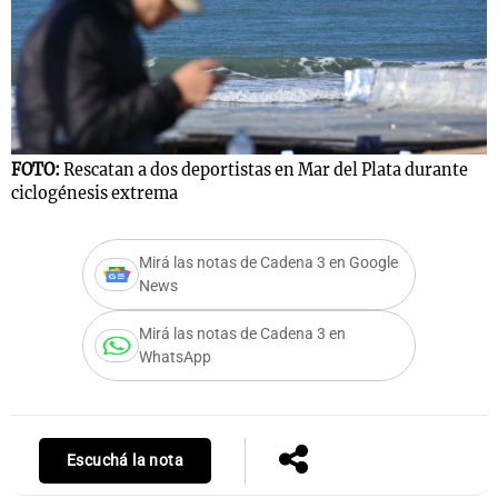
Notas
s
Notas
La Sole en
ial
Mundial 2026
Cadena 3
FOTO:
Rescatan a dos deportistas en Mar del Plata durante
ciclogénesis extrema
Mirá las notas de Cadena 3 en Google
News
Mirá las notas de Cadena 3 en
WhatsApp
Escuchá la nota