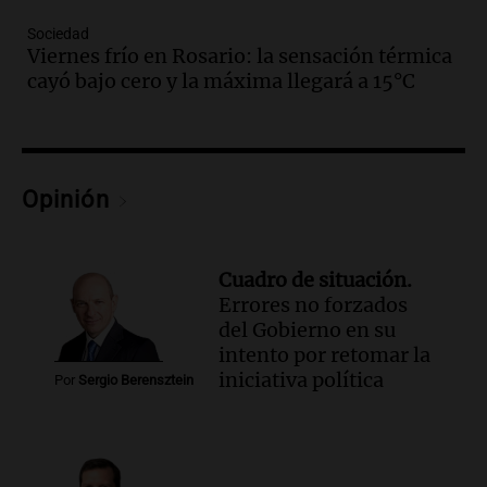
Audio.
La gestión de envases
Sociedad
fitosanitarios y su impacto en la
Viernes frío en Rosario: la sensación térmica
sustentabilidad agrícola en Argentina
cayó bajo cero y la máxima llegará a 15°C
Panorama Federal
Episodios
Audio.
La siembra de trigo y cebada
finaliza con buenas reservas de
humedad en todo el país
Opinión
Panorama Federal
Episodios
Audio.
Movilizaciones en Córdoba:
Cuadro de situación.
organizaciones sociales se unen contra
Errores no forzados
la eliminación de beneficios económicos
del Gobierno en su
Panorama Federal
intento por retomar la
Episodios
iniciativa política
Por
Sergio Berensztein
Audio.
Comienza el Cuarto Festival de
Coros Infantos Juveniles en Córdoba en
homenaje al maestro Pelli
Panorama Federal