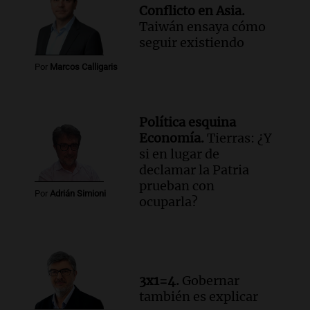
Conflicto en Asia.
Episodios
Taiwán ensaya cómo
Audio.
Cierre de actividades corales en
seguir existiendo
Córdoba con concierto solidario y
recolección de alimentos
Por
Marcos Calligaris
Panorama Federal
Episodios
Política esquina
Economía.
Tierras: ¿Y
si en lugar de
declamar la Patria
prueban con
Por
Adrián Simioni
ocuparla?
3x1=4.
Gobernar
también es explicar