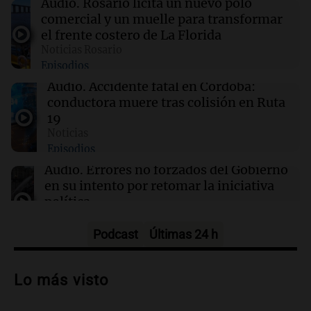
Audio.
Rosario licita un nuevo polo
asegura que se enteró por los medios
comercial y un muelle para transformar
el frente costero de La Florida
Noticias Rosario
06:51
Sociedad
Episodios
Un automovilista resultó herido tras chocar
contra un camión en la autopista Rosario-
Audio.
Accidente fatal en Córdoba:
Santa Fe
conductora muere tras colisión en Ruta
19
Noticias
06:43
Sociedad
Episodios
Viernes frío en Rosario: la sensación térmica
cayó bajo cero y la máxima llegará a 15°C
Audio.
Errores no forzados del Gobierno
en su intento por retomar la iniciativa
política
Cuadro de situación
Episodios
Podcast
Últimas 24 h
Audio.
Detienen a Gerardo Gasparuti por
homicidio tras muerte de su esposa en
Lo más visto
accidente automovilístico
Noticias