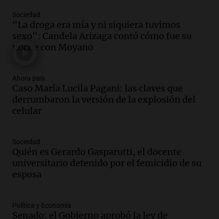
Episodios
Sociedad
Audio.
Condenan a tres años de prisión
"La droga era mía y ni siquiera tuvimos
en suspenso a hombre que simuló robo
sexo": Candela Arizaga contó cómo fue su
de millones en San Luis
noche con Moyano
Panorama Federal
Episodios
Audio.
El Gobierno Provincial licita la
Ahora país
reconstrucción de 373 lozas en la
Caso María Lucila Pagani: las claves que
autopista de las Serranías Puntanas
derrumbaron la versión de la explosión del
Panorama Federal
celular
Episodios
Audio.
Fuertes vientos causan estragos
Sociedad
en Córdoba: casi 1.500 llamados por
Quién es Gerardo Gasparutti, el docente
incidentes
universitario detenido por el femicidio de su
Noticias
esposa
Episodios
Audio.
Tensiones políticas y económicas
mientras el gobierno lucha por avanzar
Política y Economía
Senado: el Gobierno aprobó la ley de
en el Senado