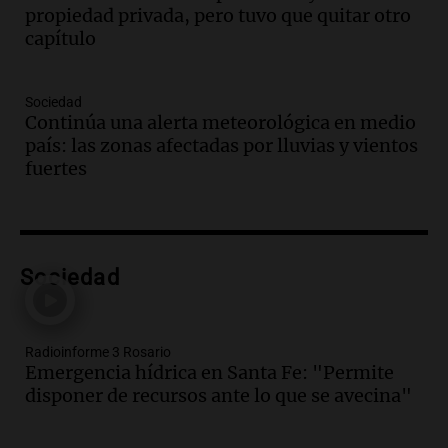
propiedad privada, pero tuvo que quitar otro
Noticias
capítulo
Episodios
Audio.
Emergencia hídrica en Santa Fe:
"Permite disponer de recursos ante lo
Sociedad
que se avecina"
Continúa una alerta meteorológica en medio
Noticias Rosario
país: las zonas afectadas por lluvias y vientos
Episodios
fuertes
Audio.
El Senado aprueba ley de
inviolabilidad de propiedad privada tras
intensos debates y protestas en
Argentina
Noticias
Sociedad
Episodios
Audio.
El Hotel Quinto Centenario:
Descubrí Córdoba desde el corazón de la
ciudad
Radioinforme 3 Rosario
Emergencia hídrica en Santa Fe: "Permite
Noticias
disponer de recursos ante lo que se avecina"
Episodios
Audio.
Los fieles ya participan de la