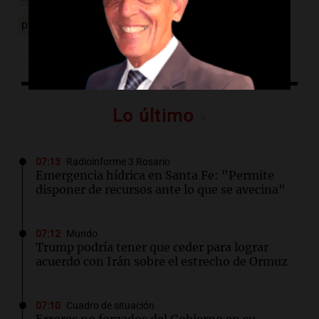
parawing
Lo último
07:13
Radioinforme 3 Rosario
Emergencia hídrica en Santa Fe: "Permite
disponer de recursos ante lo que se avecina"
07:12
Mundo
Trump podría tener que ceder para lograr
acuerdo con Irán sobre el estrecho de Ormuz
07:10
Cuadro de situación