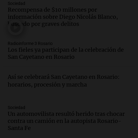
Sociedad
celebración de San Cayetano en Rosario
Recompensa de $10 millones por
Noticias Rosario
información sobre Diego Nicolás Blanco,
Episodios
buscado por graves delitos
Audio.
Doble convicto con empleo
estatal: la SENAF asegura que se enteró
Radioinforme 3 Rosario
por los medios
Los fieles ya participan de la celebración de
Radioinforme 3
San Cayetano en Rosario
Episodios
Audio.
Aumentan los peajes en Córdoba:
nueva tarifa del 2,3% activa desde el 9
Así se celebrará San Cayetano en Rosario:
de julio de 2026
horarios, procesión y marcha
Panorama Federal
Episodios
Audio.
Defensa Civil de Córdoba recibió
Sociedad
casi 1.500 llamados por fuertes vientos
Un automovilista resultó herido tras chocar
de hasta 90 km/h
contra un camión en la autopista Rosario-
Panorama Federal
Santa Fe
Episodios