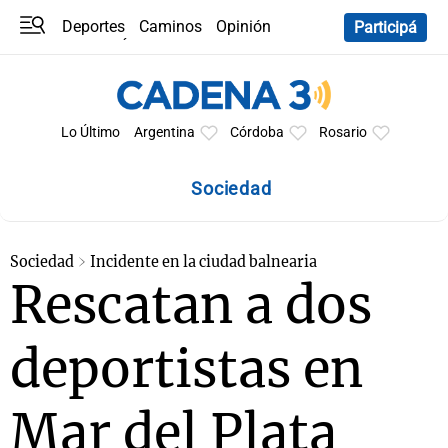
Deportes
Caminos
Opinión
Participá
Programas
Últimas coberturas
Últimas 24 h
En YouTube
Clima
Horóscopo
Lo Último
Argentina
Córdoba
Rosario
Sociedad
Sociedad
Incidente en la ciudad balnearia
Rescatan a dos
deportistas en
Mar del Plata