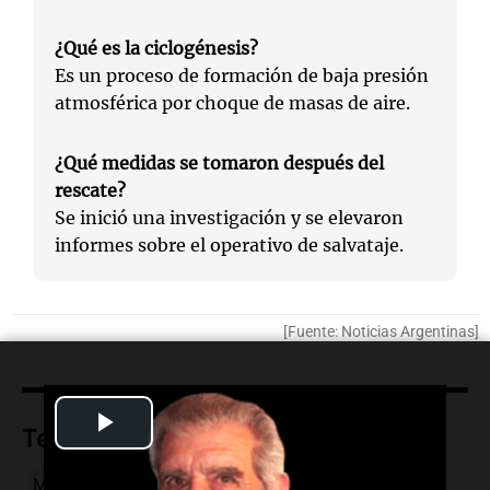
¿Qué es la ciclogénesis?
Es un proceso de formación de baja presión
atmosférica por choque de masas de aire.
¿Qué medidas se tomaron después del
rescate?
Se inició una investigación y se elevaron
informes sobre el operativo de salvataje.
[Fuente: Noticias Argentinas]
Play
Temas
Video
Mar del Plata
rescate
ciclogénesis
Prefectura