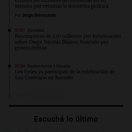
Errores no forzados del Gobierno en su
intento por retomar la iniciativa política
Por
Sergio Berensztein
07:07
Sociedad
Recompensa de $10 millones por información
sobre Diego Nicolás Blanco, buscado por
graves delitos
07:00
Radioinforme 3 Rosario
Los fieles ya participan de la celebración de
San Cayetano en Rosario
07:00
Política y Economía
Dólar hoy, dólar blue hoy: a cuánto cotiza este
viernes 7 de agosto
Escuchá lo último
07:00
Radioinforme 3
Doble convicto con empleo estatal: la SENAF