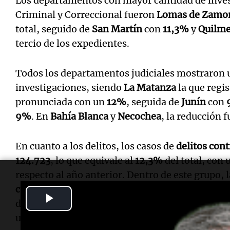
Los departamentos con mayor cantidad de inves
Criminal y Correccional fueron
Lomas de Zamo
total, seguido de
San Martín
con
11,3%
y
Quilm
tercio de los expedientes.
Todos los departamentos judiciales mostraron u
investigaciones, siendo
La Matanza
la que regi
pronunciada con un
12%
, seguida de
Junín
con
9%
. En
Bahía Blanca
y
Necochea
, la reducción f
En cuanto a los delitos, los casos de
delitos cont
124.723
, lo que equivale al
12,3%
del total, con
respecto al año anterior. Dentro de este grupo, 
culposas
fueron los delitos más frecuentes. En r
Play
dolosos, se registraron
1.724
casos, un
1,1%
más
un aumento del
6,5%
en las tentativas, mientr
Video