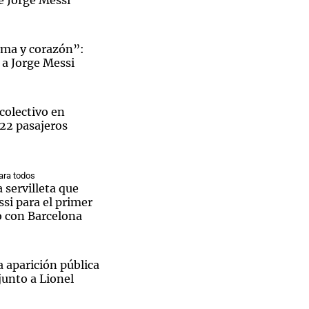
e Jorge Messi
lma y corazón”:
 a Jorge Messi
colectivo en
 22 pasajeros
ra todos
a servilleta que
si para el primer
o con Barcelona
a aparición pública
junto a Lionel