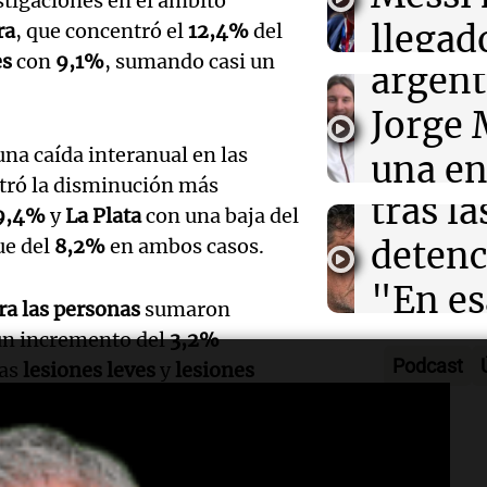
tigaciones en el ámbito
Barcel
sueño
llegad
ra
, que concentró el
12,4%
del
Una mañana
es
con
9,1%
, sumando casi un
Audio.
argent
llegó"
Episodios
abuelo
Jorge 
Una mañana
Episodios
na caída interanual en las
Agosti
una en
Audio.
stró la disminución más
tras l
con R
9,4%
y
La Plata
con una baja del
Nutric
detenc
ue del
8,2%
en ambos casos.
Vargas
derrib
"En es
Una mañana
ra las personas
sumaron
del de
Episodios
Audio.
todos 
 un incremento del
3,2%
ideal: 
Podcast
las
lesiones leves
y
lesiones
de la 
algo q
alimen
elación a los homicidios
legisla
Una mañana
 que en 2024, impulsados por
convi
Episodios
as que los homicidios
oficia