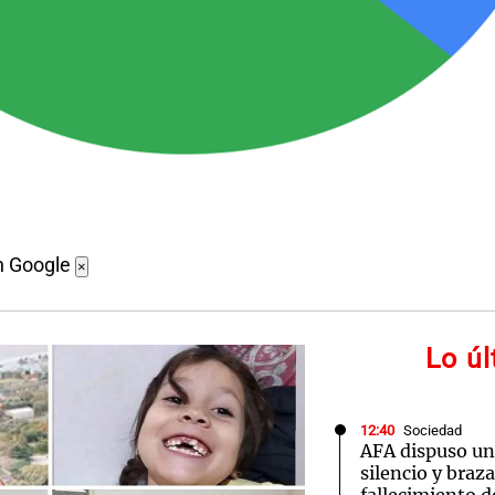
n Google
×
Lo ú
12:40
Sociedad
AFA dispuso un
silencio y braz