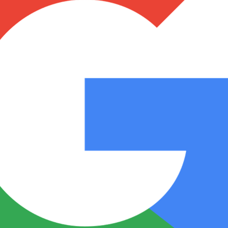
Notas
Notas
No
e en Cadena 3
El huracán de Arequito
Cadena 3 en