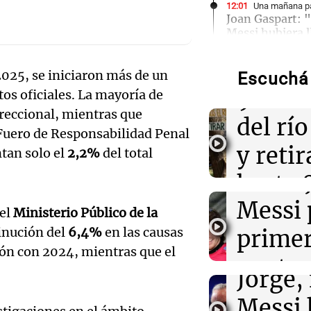
Audio.
12:01
Una mañana pa
Joan Gaspart: "
Messi hubiera 
Volunt
llegó"
limpia
025, se iniciaron más de un
Escuchá 
11:52
Sociedad
Audio.
9.000
os oficiales. La mayoría de
“Abrazo gigante
la familia Mess
rreccional, mientras que
histori
del rí
por duelo
 Fuero de Responsabilidad Penal
servil
y reti
ntan solo el
2,2%
del total
11:46
Una mañana pa
El abuelo de Ag
firmó 
hasta 
las nuevas det
casa están tod
Messi 
de bas
 el
Ministerio Público de la
Audio.
inución del
6,4%
en las causas
prime
jornad
11:38
Una mañana pa
Gaspar
El orgullo y el
ón con 2024, mientras que el
contra
Una mañana
Jorge Messi en 
Audio.
Jorge, 
Rony Vargas e
Episodios
Leo c
orgullo
Messi 