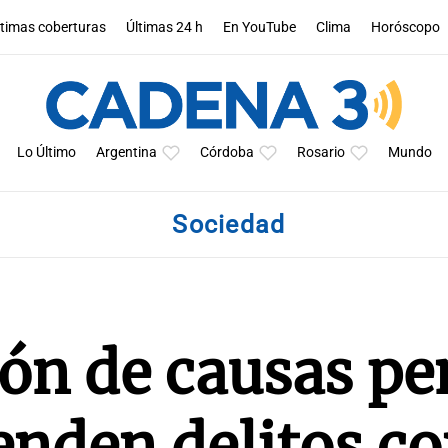
ltimas coberturas
Últimas 24 h
En YouTube
Clima
Horóscopo
Lo Último
Argentina
Córdoba
Rosario
Mundo
Sociedad
ón de causas pe
enden delitos co