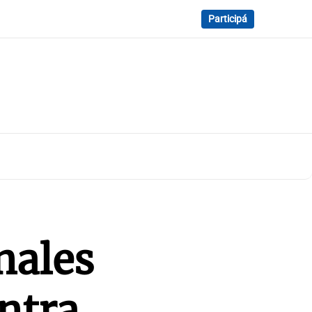
Participá
nales
ntra