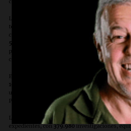
consumados cayeron un
6%
, con
44
casos menos
Los delitos contra la integridad sexual mostra
términos generales, destacándose la baja en la
con un descenso del
6,9%
y en el abuso sexual 
5,6%
. Sin embargo, otros delitos relacionados
producción y comercialización de representaci
crecieron un
16,9%
.
En el ámbito de los crímenes contra la libertad,
109.000
investigaciones, lo que representa un
un aumento del
2,9%
, impulsado por un incre
Por otro lado, los apremios ilegales y torturas
Las causas por
delitos contra la propiedad
const
expedientes, con
379.980
investigaciones, equi