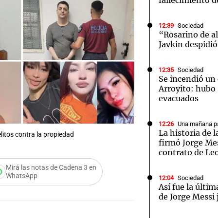
fallecimiento d
12:39
Sociedad
“Rosarino de a
Javkin despidió
12:35
Sociedad
Se incendió un 
Arroyito: hubo
evacuados
12:26
Una mañana pa
La historia de l
litos contra la propiedad
firmó Jorge Mes
contrato de Le
Mirá las notas de Cadena 3 en
WhatsApp
12:04
Sociedad
Así fue la últim
de Jorge Messi 