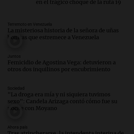
en el trágico choque de la ruta 19
Altas Cumbres: peritos analizan
teléfono de Óscar González
Panorama Federal
Terremoto en Venezuela
Episodios
La misteriosa historia de la señora de uñas
Audio.
Solicitan quiebra de Lebron
bonitas que estremece a Venezuela
Group en medio de una investigación
por estafa piramidal millonaria
Panorama Federal
Juntos
Femicidio de Agostina Vega: detuvieron a
Episodios
otros dos inquilinos por encubrimiento
Audio.
Detienen a pareja en Alderete por
venta de medicamentos controlados
mediante delivery
Sociedad
Panorama Federal
"La droga era mía y ni siquiera tuvimos
Episodios
sexo": Candela Arizaga contó cómo fue su
Audio.
El alzobispo García Cueva llama a
noche con Moyano
la clase dirigente a abordar problemas
económicos y sociales
Ahora país
Panorama Federal
Tras atrincherarse, la intendenta interina de