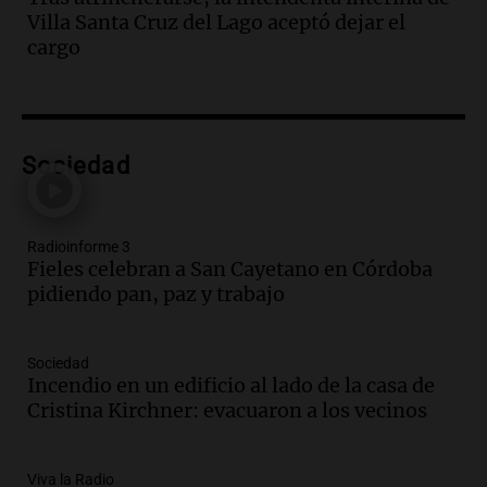
Episodios
Villa Santa Cruz del Lago aceptó dejar el
Audio.
La inflación en Buenos Aires
cargo
alcanza el 2,9% en julio, generando
incertidumbre sobre el IPC nacional
Panorama Federal
Episodios
Audio.
Descuentos de hasta 700.000
Sociedad
pesos en salarios docentes en Jujuy
generan fuertes críticas
Panorama Federal
Radioinforme 3
Episodios
Fieles celebran a San Cayetano en Córdoba
pidiendo pan, paz y trabajo
Audio.
Docentes de Jujuy denuncian
descuentos de hasta 700.000 pesos en
sus salarios y genera alarma
Sociedad
Panorama Federal
Incendio en un edificio al lado de la casa de
Episodios
Cristina Kirchner: evacuaron a los vecinos
Audio.
Siniestro vial en Salta: una mujer
fallece tras perder el control de su
vehículo
Viva la Radio