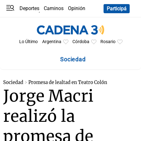
Deportes
Caminos
Opinión
Participá
Programas
Últimas coberturas
Últimas 24 h
En YouTube
Clima
Horóscopo
Lo Último
Argentina
Córdoba
Rosario
Sociedad
Sociedad
Promesa de lealtad en Teatro Colón
Jorge Macri
realizó la
promesa de