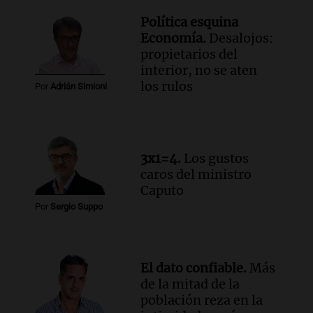
fallecimiento de un docente
Política esquina
Panorama Federal
Economía.
Desalojos:
Episodios
propietarios del
Audio.
Encuentran cuerpo en el Riacho
interior, no se aten
Santa Fe: se trataría de un hombre
los rulos
Por
Adrián Simioni
desaparecido mientras practicaba
kitesurf
Panorama Federal
Episodios
Audio.
Solans Hoteles es patrocinante
3x1=4.
Los gustos
porque el concurso “abre un espacio a la
caros del ministro
creatividad”
Caputo
Edición 2026
Por
Sergio Suppo
Episodios
Audio.
Femicidio por fuego en el auto:
qué dijo la defensa del esposo acusado
El dato confiable.
Más
Radioinforme 3
de la mitad de la
Episodios
población reza en la