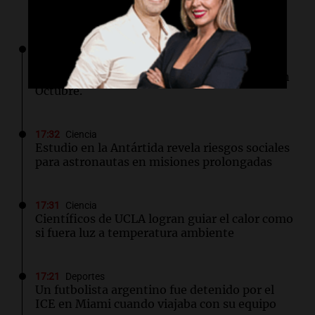
Lo último
17:33
Desde el podio
TC Pick Up: Las "Chatas del Campo
Argentino" vuelven al Autódromo Cabalén en
Octubre.
17:32
Ciencia
Estudio en la Antártida revela riesgos sociales
para astronautas en misiones prolongadas
17:31
Ciencia
Científicos de UCLA logran guiar el calor como
si fuera luz a temperatura ambiente
17:21
Deportes
Un futbolista argentino fue detenido por el
ICE en Miami cuando viajaba con su equipo