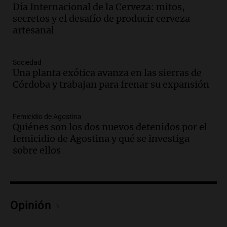
Panorama Federal
Día Internacional de la Cerveza: mitos,
Episodios
secretos y el desafío de producir cerveza
Audio.
Docentes de Jujuy enfrentan
artesanal
descuentos de hasta 700.000 pesos en
sus salarios, denuncian desde el
sindicato
Sociedad
Una planta exótica avanza en las sierras de
Panorama Federal
Córdoba y trabajan para frenar su expansión
Episodios
Audio.
La justicia reconoce el COVID
como enfermedad laboral tras caso de
docente fallecido en 2021
Femicidio de Agostina
Quiénes son los dos nuevos detenidos por el
Panorama Federal
femicidio de Agostina y qué se investiga
Episodios
sobre ellos
Audio.
Trágico siniestro vial en Salta:
mujer pierde la vida en accidente en
circunvalación Oeste
Panorama Federal
Episodios
Opinión
Audio.
La justicia reconoce el COVID
como enfermedad laboral tras el