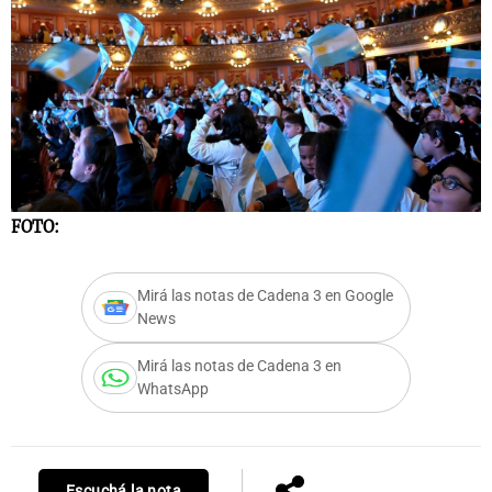
Notas
s
Notas
La Sole en
ial
Mundial 2026
Cadena 3
FOTO:
Mirá las notas de Cadena 3 en Google
News
Mirá las notas de Cadena 3 en
WhatsApp
Escuchá la nota