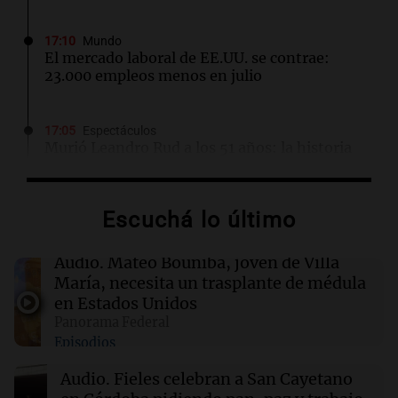
17:10
Mundo
El mercado laboral de EE.UU. se contrae:
23.000 empleos menos en julio
17:05
Espectáculos
Murió Leandro Rud a los 51 años: la historia
del representante de modelos que marcó una
época
Escuchá lo último
16:50
Radioinforme 3
Fieles celebran a San Cayetano en Córdoba
Audio.
Mateo Bouniba, joven de Villa
pidiendo pan, paz y trabajo
María, necesita un trasplante de médula
en Estados Unidos
Panorama Federal
16:50
Política y Economía
Episodios
"El tigre y el león": el efusivo encuentro entre
Milei y De la Espriella antes de su asunción
Audio.
Fieles celebran a San Cayetano