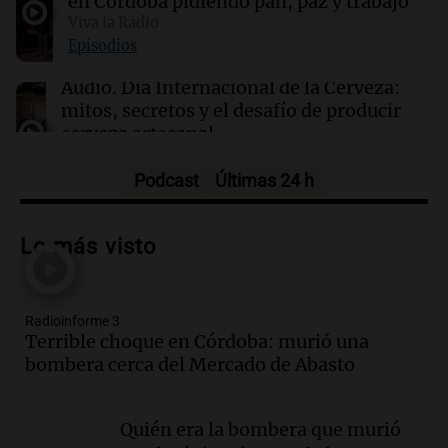
en Córdoba pidiendo pan, paz y trabajo
16:49
Viva la Radio
Cultura
La Feria de Editores 2026: un espacio para la
Episodios
cultura y la premiación de librerías
Audio.
Día Internacional de la Cerveza:
mitos, secretos y el desafío de producir
cerveza artesanal
Viva la Radio
Episodios
Podcast
Últimas 24 h
Audio.
Tucumán enfrenta un equilibrio
financiero precario debido a la caída del
Lo más visto
consumo y recaudación
Panorama Federal
Episodios
Radioinforme 3
Audio.
La calidad del empleo en
Terrible choque en Córdoba: murió una
Argentina cae y preocupa a economistas
bombera cerca del Mercado de Abasto
en un contexto de crisis económica
Panorama Federal
Episodios
Quién era la bombera que murió
Audio.
Audiencia por tragedia vial en