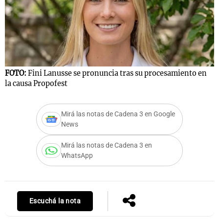
Notas
s
Notas
La Sole en
FOTO:
Fini Lanusse se pronuncia tras su procesamiento en
ial
Mundial 2026
Cadena 3
la causa Propofest
Mirá las notas de Cadena 3 en Google
News
Mirá las notas de Cadena 3 en
WhatsApp
Escuchá la nota