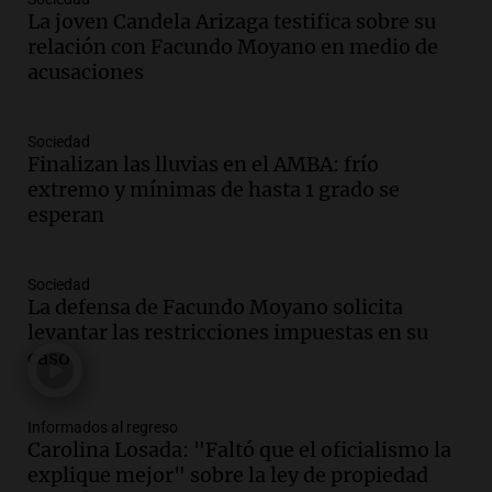
tras condiciones invernales
La joven Candela Arizaga testifica sobre su
Panorama Federal
relación con Facundo Moyano en medio de
Episodios
acusaciones
Audio.
Padres presentes, pero
distraídos: ¿Qué pasa con un niño
cuando el padre mira mucho el teléfono?
Sociedad
Educar entre todos
Finalizan las lluvias en el AMBA: frío
Episodios
extremo y mínimas de hasta 1 grado se
Audio.
Presentan el innovador Parque
esperan
Tecnológico en Villa María con dos
edificios icónicos
Sociedad
Panorama Federal
La defensa de Facundo Moyano solicita
Episodios
levantar las restricciones impuestas en su
Audio.
Polémica en el fútbol argentino:
caso
árbitros bajo la lupa tras fallos
controvertidos
Panorama Federal
Informados al regreso
Episodios
Carolina Losada: "Faltó que el oficialismo la
explique mejor" sobre la ley de propiedad
Audio.
El kirchnerismo no logra apoyo