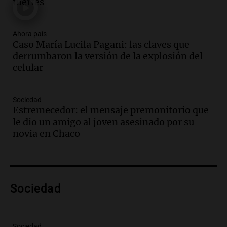
fuertes
Episodios
Audio.
La Boulaille se prepara para su
gran expo, con concurso de panificados
Ahora país
Caso María Lucila Pagani: las claves que
y actividades destacadas
derrumbaron la versión de la explosión del
Panorama Federal
celular
Episodios
Audio.
Detienen en Salta a abogado que
violó libertad condicional al ir al
Sociedad
Mundial de Atlanta
Estremecedor: el mensaje premonitorio que
Panorama Federal
le dio un amigo al joven asesinado por su
Episodios
novia en Chaco
Audio.
La UNC entregó más bicicletas a
estudiantes y proyecta duplicar el
programa de movilidad sustentable
Viva la Radio
Sociedad
Episodios
Audio.
Expertos advierten sobre posible
nevada en Mendoza este fin de semana
Sociedad