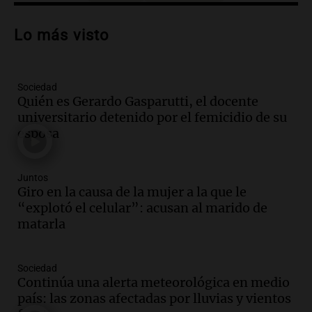
Audio.
Carolina Losada: "Faltó que el
oficialismo la explique mejor" sobre la
Lo más visto
ley de propiedad privada
Informados al regreso
Episodios
Sociedad
Audio.
Debate en el Senado y protesta
Quién es Gerardo Gasparutti, el docente
en Rosario contra la ley de Propiedad
universitario detenido por el femicidio de su
Privada.
esposa
Viva la Radio Rosario
Episodios
Audio.
Manifestación en Rosario contra
Juntos
la ley de Propiedad Privada debatida en
Giro en la causa de la mujer a la que le
el Senado.
“explotó el celular”: acusan al marido de
Viva la Radio Rosario
matarla
Episodios
Audio.
Luis Juez cuestionó la polémica
Sociedad
por la Ley de Tierras: "Construyeron un
Continúa una alerta meteorológica en medio
relato mentiroso"
país: las zonas afectadas por lluvias y vientos
Informados al regreso