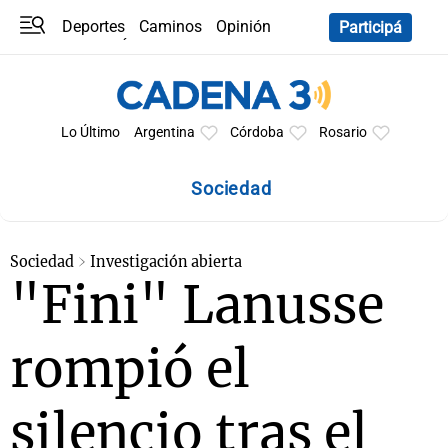
Deportes
Caminos
Opinión
Participá
Programas
Últimas coberturas
Últimas 24 h
En YouTube
Clima
Horóscopo
Lo Último
Argentina
Córdoba
Rosario
Sociedad
Sociedad
Investigación abierta
"Fini" Lanusse
rompió el
silencio tras el