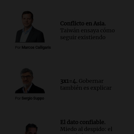
Audio.
Santa Fe, segunda provincia con
más femicidios del país, según informe
de Casa del Encuentro
Conflicto en Asia.
Panorama Federal
Taiwán ensaya cómo
Episodios
seguir existiendo
Audio.
Santa Fe reactivará 1.500
viviendas paralizadas tras el cierre de
Por
Marcos Calligaris
Procrear en la provincia
Panorama Federal
Episodios
3x1=4.
Gobernar
también es explicar
Por
Sergio Suppo
El dato confiable.
Miedo al despido: el