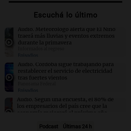
Vasco Da Gama por 10 millones de dólares
Escuchá lo último
19:00
Mundo
PSG refuerza su delantera con el fichaje de
Audio.
Meteorólogo alerta que El Niño
Maghnes Akliouche del Monaco por 50
traerá más lluvias y eventos extremos
millones de euros
durante la primavera
Informados al regreso
Episodios
18:57
Amamos Argentina
El 80% de los empresarios del país esperan
Audio.
Córdoba sigue trabajando para
una mejora económica en 2027, aunque con
restablecer el servicio de electricidad
cautela
tras fuertes vientos
Panorama Federal
Episodios
18:54
Mundo
Trump promulga medidas migratorias para
Audio.
Según una encuesta, el 80% de
restringir ciudadanía por nacimiento y
los empresarios del país cree que la
turismo de parto
economía mejorará el próximo año
Amamos Argentina
Episodios
Podcast
Últimas 24 h