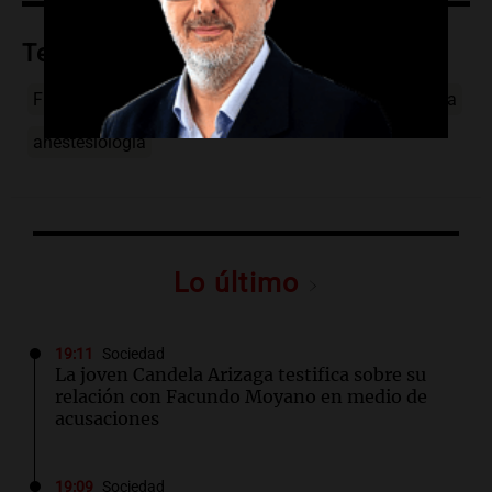
Temas
Fini Lanusse
Propofest
Hospital Italiano
justicia
anestesiología
Lo último
19:11
Sociedad
La joven Candela Arizaga testifica sobre su
relación con Facundo Moyano en medio de
acusaciones
19:09
Sociedad