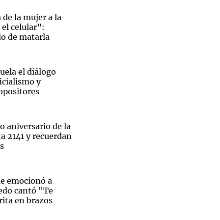
 de la mujer a la
el celular”:
do de matarla
Notas
tas
Notas
uela el diálogo
Venezuela de
icialismo y
 Groenlandia
Comprometidos
Madur
opositores
to aniversario de la
ta 2141 y recuerdan
as
e emocionó a
edo cantó "Te
rita en brazos