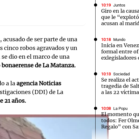
10:19
Juntos
Giro en la causa
que le “explotó 
acusan al mari
 acusado de ser parte de una
10:18
Mundo
Notas
Notas
No
Inicia en Venez
 cinco robos agravados y un
formal entre of
e en Cadena 3
El huracán de Arequito
Cadena 3 en
 se dio en el marco de una
exlegisladores 
o bonaerense de La Matanza.
10:13
Sociedad
Se realiza el ac
o a la
agencia Noticias
tragedia de Sal
stigaciones (DDI) de La
a las 22 víctim
e 21 años.
10:08
La Popu
El momento qu
todos: Fer Olm
Regalo" con Sa
Audio.