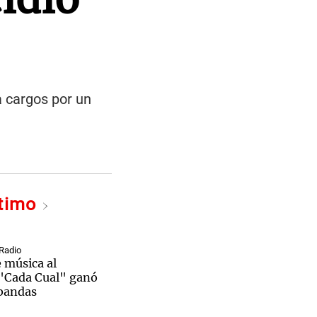
a cargos por un
ltimo
Radio
e música al
"Cada Cual" ganó
 bandas