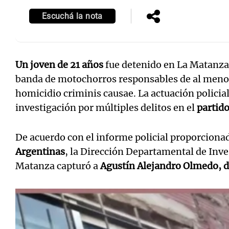
Escuchá la nota
Un joven de 21 años
fue detenido en La Matanza,
Notas
Notas
banda de motochorros responsables de al menos
Editorial
Mundial 2026
La Sol
homicidio criminis causae. La actuación policial
investigación por múltiples delitos en el
partid
De acuerdo con el informe policial proporcionad
Argentinas
, la Dirección Departamental de Inve
Matanza capturó a
Agustín Alejandro Olmedo, d