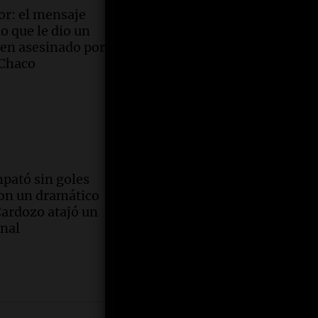
r: el mensaje
vedora
o que le dio un
igación
ven asesinado por
ia de "El
ederal
 Chaco
tento de
" y su
ck sobre
a la
olinista
da del
Café
Juicio a
ración
sario
pató sin goles
ntro
o Zagra
con un dramático
Cardozo atajó un
ez:
no: "La
cumán
nal
os clave
onomía
ederal
ada
arán
en
mental"