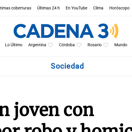
ltimas coberturas
Últimas 24 h
En YouTube
Clima
Horóscopo
Lo Último
Argentina
Córdoba
Rosario
Mundo
Sociedad
n joven con
or robo y homic