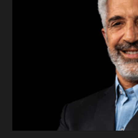
Sociedad
Alerta meteorológica
extrema en medio
país: todas las zonas
complicadas por
lluvias y vientos
fuerte
El Servicio Meteorológico Nacional emitió alertas
para gran parte de la Argentina por lluvias intensas,
tormentas fuertes, granizo y ráfagas de viento.
En la
nota, los detalles.