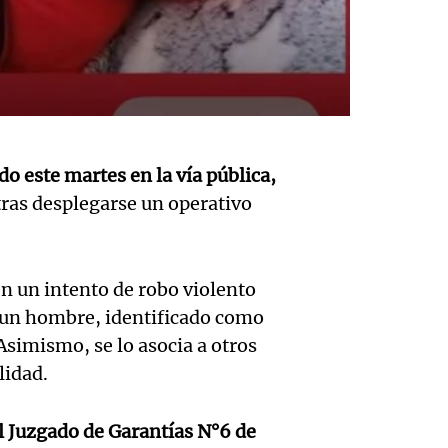
destac
erradi
Panorama F
urgenc
escape
Episodios
Audio.
resolve
y mejo
de Bar
crisis
seguri
conde
educat
Panorama F
do este martes en la vía pública,
Audio.
seis m
Episodios
 tras desplegarse un operativo
Tierra
propo
prisió
Fuego
aumen
presen
Panorama F
n un intento de robo violento
Audio.
40% en
certif
Episodios
 un hombre, identificado como
Asamb
Unidad
Asimismo, se lo asocia a otros
médico
lidad.
abiert
Cuent
Panorama F
Audio.
Episodios
Rafael
Munici
del Juzgado de Garantías N°6 de