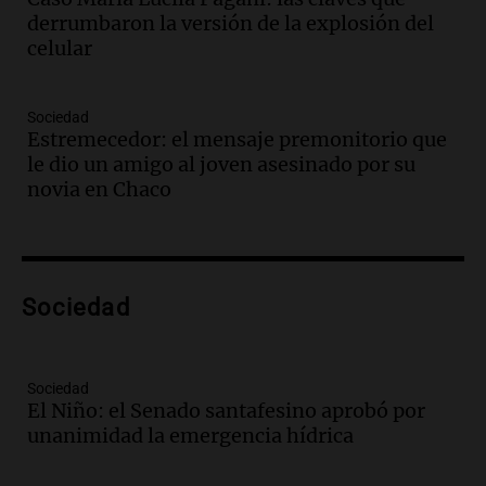
y actividades destacadas
derrumbaron la versión de la explosión del
Panorama Federal
celular
Episodios
Audio.
Detienen en Salta a abogado que
violó libertad condicional al ir al
Sociedad
Mundial de Atlanta
Estremecedor: el mensaje premonitorio que
Panorama Federal
le dio un amigo al joven asesinado por su
Episodios
novia en Chaco
Audio.
La UNC entregó más bicicletas a
estudiantes y proyecta duplicar el
programa de movilidad sustentable
Viva la Radio
Sociedad
Episodios
Audio.
Expertos advierten sobre posible
nevada en Mendoza este fin de semana
tras condiciones invernales
Sociedad
El Niño: el Senado santafesino aprobó por
Panorama Federal
unanimidad la emergencia hídrica
Episodios
Audio.
Padres presentes, pero