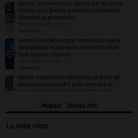
19:08
Política y Economía
Audio.
Meteorólogo alerta que El Niño
Industriales santafesinos cruzaron a Caputo:
traerá más lluvias y eventos extremos
"No resuelve problemas productivos"
durante la primavera
Informados al regreso
Episodios
19:05
Sociedad
La defensa de Facundo Moyano solicita
Audio.
Córdoba sigue trabajando para
levantar las restricciones impuestas en su
restablecer el servicio de electricidad
caso
tras fuertes vientos
Panorama Federal
Episodios
19:03
Mundo
El brote de ébola en el Congo ya ha cobrado la
Audio.
Según una encuesta, el 80% de
vida de 330 niños menores de cinco años
los empresarios del país cree que la
economía mejorará el próximo año
Amamos Argentina
Episodios
Podcast
Últimas 24 h
Audio.
Carolina Losada: "Faltó que el
oficialismo la explique mejor" sobre la
Lo más visto
ley de propiedad privada
Informados al regreso