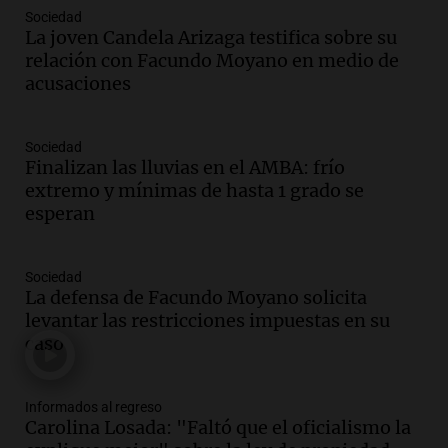
distraídos: ¿Qué pasa con un niño
Sociedad
cuando el padre mira mucho el teléfono?
La joven Candela Arizaga testifica sobre su
Educar entre todos
relación con Facundo Moyano en medio de
Episodios
acusaciones
Audio.
Presentan el innovador Parque
Tecnológico en Villa María con dos
Sociedad
edificios icónicos
Finalizan las lluvias en el AMBA: frío
Panorama Federal
extremo y mínimas de hasta 1 grado se
Episodios
esperan
Audio.
Polémica en el fútbol argentino:
árbitros bajo la lupa tras fallos
controvertidos
Sociedad
Panorama Federal
La defensa de Facundo Moyano solicita
Episodios
levantar las restricciones impuestas en su
caso
Audio.
El kirchnerismo no logra apoyo
para modificar proyecto de propiedad
privada en el Senado Nacional
Informados al regreso
Panorama Federal
Carolina Losada: "Faltó que el oficialismo la
Episodios