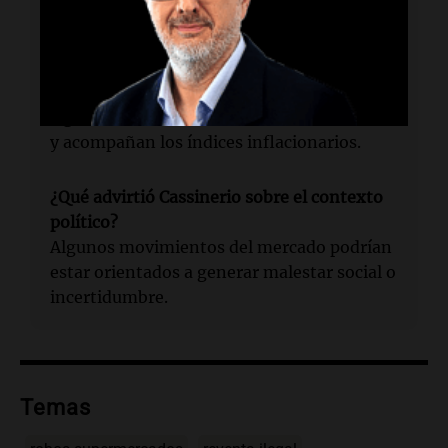
¿Cómo afecta la suba del dólar a los precios
según Cassinerio?
No se han registrado aumentos
significativos; las variaciones son mínimas
y acompañan los índices inflacionarios.
¿Qué advirtió Cassinerio sobre el contexto
político?
Algunos movimientos del mercado podrían
estar orientados a generar malestar social o
incertidumbre.
Temas