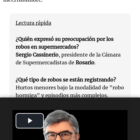
Lectura rápida
¿Quién expresó su preocupación por los
robos en supermercados?
Sergio Cassinerio
, presidente de la Cámara
de Supermercadistas de
Rosario
.
¿Qué tipo de robos se están registrando?
Hurtos menores bajo la modalidad de "robo
hormiga" y episodios más complejos.
¿Qué reclama Cassinerio respecto a los
Play
controles de seguridad?
Que se extremen los controles y mejorar los
Video
procedimientos policiales.