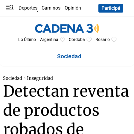
Deportes
Caminos
Opinión
Participá
Programas
Últimas coberturas
Últimas 24 h
En YouTube
Clima
Horóscopo
Lo Último
Argentina
Córdoba
Rosario
Sociedad
Sociedad
Inseguridad
Detectan reventa
de productos
robados de