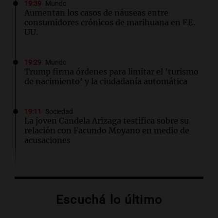
19:39
Mundo
Aumentan los casos de náuseas entre
consumidores crónicos de marihuana en EE.
UU.
19:29
Mundo
Trump firma órdenes para limitar el 'turismo
de nacimiento' y la ciudadanía automática
19:11
Sociedad
La joven Candela Arizaga testifica sobre su
relación con Facundo Moyano en medio de
acusaciones
19:09
Sociedad
Finalizan las lluvias en el AMBA: frío extremo
y mínimas de hasta 1 grado se esperan
Escuchá lo último