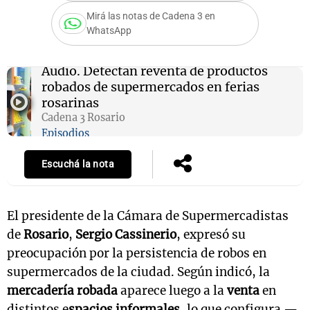
Mirá las notas de Cadena 3 en
WhatsApp
Notas
Audio.
Detectan reventa de productos
s
Notas
robados de supermercados en ferias
La Sole en
rosarinas
ial
Mundial 2026
Cadena 3
Cadena 3 Rosario
Episodios
Escuchá la nota
El presidente de la Cámara de Supermercadistas
de
Rosario
,
Sergio Cassinerio
, expresó su
preocupación por la persistencia de robos en
supermercados de la ciudad. Según indicó, la
mercadería robada
aparece luego a la
venta
en
distintos e
spacios informales
, lo que configura —