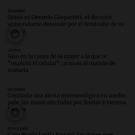
Episodios
Sociedad
Audio.
Debate en el Senado y protesta
Quién es Gerardo Gasparutti, el docente
en Rosario contra la ley de Propiedad
universitario detenido por el femicidio de su
Privada.
esposa
Viva la Radio Rosario
Episodios
Audio.
Manifestación en Rosario contra
Juntos
la ley de Propiedad Privada debatida en
Giro en la causa de la mujer a la que le
el Senado.
“explotó el celular”: acusan al marido de
Viva la Radio Rosario
matarla
Episodios
Audio.
Luis Juez cuestionó la polémica
Sociedad
por la Ley de Tierras: "Construyeron un
Continúa una alerta meteorológica en medio
relato mentiroso"
país: las zonas afectadas por lluvias y vientos
Informados al regreso
fuertes
Episodios
Audio.
La Boulaille se prepara para su
gran expo, con concurso de panificados
Ahora país
Caso María Lucila Pagani: las claves que