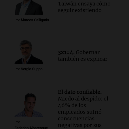
Taiwán ensaya cómo
Episodios
seguir existiendo
Audio.
Santa Fe reactivará 1.500
viviendas paralizadas tras el cierre de
Por
Marcos Calligaris
Procrear en la provincia
Panorama Federal
Episodios
3x1=4.
Gobernar
también es explicar
Por
Sergio Suppo
El dato confiable.
Miedo al despido: el
46% de los
empleados sufrió
consecuencias
Por
negativas por sus
Federico Albarenque