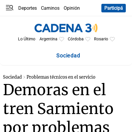
Deportes
Caminos
Opinión
Participá
Programas
Últimas coberturas
Últimas 24 h
En YouTube
Clima
Horóscopo
Lo Último
Argentina
Córdoba
Rosario
Sociedad
Sociedad
Problemas técnicos en el servicio
Demoras en el
tren Sarmiento
por problemas