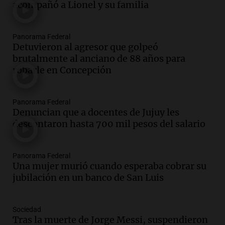
conectividad fronteriza, aérea y digital
acompañó a Lionel y su familia
con Jujuy
Panorama Federal
Panorama Federal
Episodios
Detuvieron al agresor que golpeó
Audio.
Del fitness a la longevidad: por
brutalmente al anciano de 88 años para
qué crece el consumo de alimentos con
robarle en Concepción
proteínas
Una mañana para todos
Episodios
Panorama Federal
Denuncian que a docentes de Jujuy les
Audio.
Investigan un asalto millonario a
descontaron hasta 700 mil pesos del salario
la cooperativa Talamochita en Villa
María
Panorama Federal
Panorama Federal
Episodios
Una mujer murió cuando esperaba cobrar su
Audio.
La construcción en Argentina
jubilación en un banco de San Luis
cayó 4,1% en junio pero acumula un
aumento del 2,8% en el semestre
Panorama Federal
Sociedad
Tras la muerte de Jorge Messi, suspendieron
Episodios