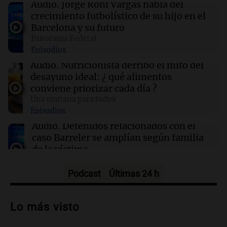
Lionel, el crack que marcó una era
Audio.
Jorge Roni Vargas habla del
crecimiento futbolístico de su hijo en el
Barcelona y su futuro
10:38
Sociedad
Panorama Federal
Tras la muerte de Jorge Messi, suspendieron
Episodios
todos los partidos de Leones FC
Audio.
Nutricionista derribó el mito del
desayuno ideal: ¿ qué alimentos
10:38
La Popu
conviene priorizar cada día ?
¡Momento soñado! Joaco Martín de Desakta2
Una mañana para todos
cantó con Carín León en el Movistar Arena
Episodios
Audio.
Detenidos relacionados con el
caso Barreler se amplían según familia
de la víctima
Panorama Federal
Episodios
Podcast
Últimas 24 h
Audio.
Análisis de la derrota legislativa
del oficialismo en el Congreso: El
Lo más visto
impacto en la opinión pública
Panorama Federal