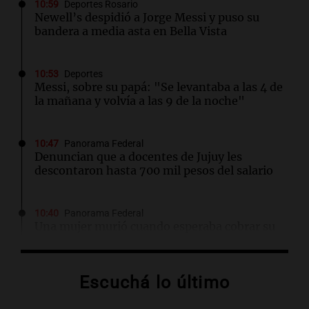
10:59
Deportes Rosario
Newell’s despidió a Jorge Messi y puso su
bandera a media asta en Bella Vista
10:53
Deportes
Messi, sobre su papá: "Se levantaba a las 4 de
la mañana y volvía a las 9 de la noche"
10:47
Panorama Federal
Denuncian que a docentes de Jujuy les
descontaron hasta 700 mil pesos del salario
10:40
Panorama Federal
Una mujer murió cuando esperaba cobrar su
jubilación en un banco de San Luis
Escuchá lo último
10:40
Deportes
Jorge Messi: las fotos del padre y mentor de