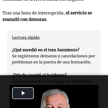
Tras una hora de interrupción,
el servicio se
reanudó con demoras
.
Lectura rápida
¿Qué sucedió en el tren Sarmiento?
Se registraron demoras y cancelaciones por
problemas en la puerta de una formación.
¿Dónde ocurrió el incidente?
El inconveniente tuvo lugar en la estación
de Ciudadela.
Play
¿Cuándo se reportó el problema?
Video
El problema comenzó alrededor de las 16:10