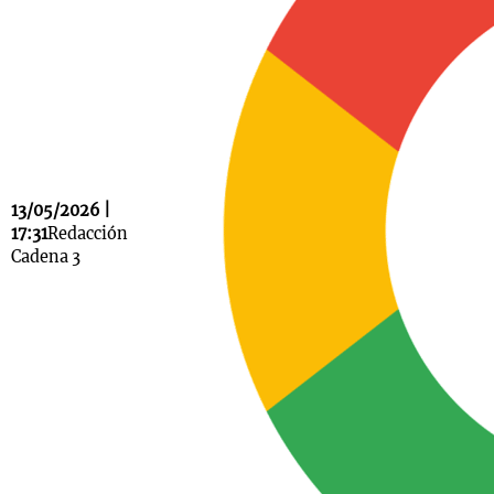
Notas
s
Notas
La Sole en
ial
Mundial 2026
Cadena 3
13/05/2026 |
17:31
Redacción
Cadena 3