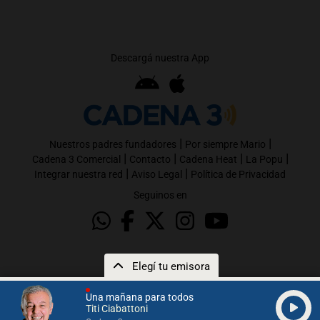
Descargá nuestra App
|
|
Nuestros padres fundadores
Por siempre Mario
|
|
|
|
Cadena 3 Comercial
Contacto
Cadena Heat
La Popu
|
|
Integrar nuestra red
Aviso Legal
Política de Privacidad
Seguinos en
Elegí tu emisora
Una mañana para todos
Titi Ciabattoni