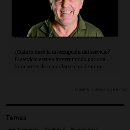
del 13 de mayo.
¿Cómo fueron evacuados los pasajeros?
Los pasajeros desembarcaron sin pánico y
formaron filas para continuar su viaje.
¿Cuánto duró la interrupción del servicio?
El servicio estuvo interrumpido por una
hora antes de reanudarse con demoras.
[Fuente: Noticias Argentinas]
Temas