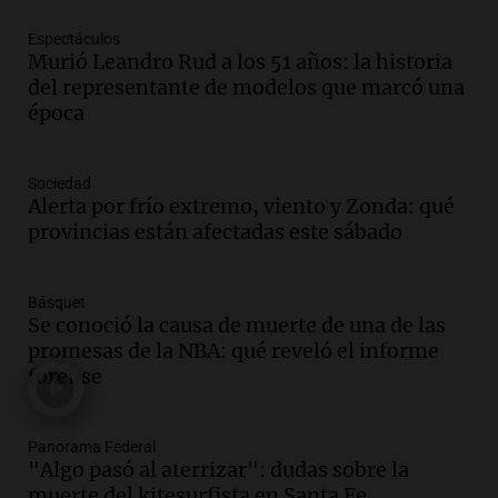
Episodios
Espectáculos
Murió Leandro Rud a los 51 años: la historia
Audio.
Murió Jorge Messi
del representante de modelos que marcó una
Una mañana para todos
época
Episodios
Audio.
Mateo, a los 25 años, lucha
Sociedad
contra el tiempo: necesita un trasplante
Alerta por frío extremo, viento y Zonda: qué
para poder seguir viviend
provincias están afectadas este sábado
Una mañana para todos
Episodios
Básquet
Audio.
Estiman que la inflación nacional
Se conoció la causa de muerte de una de las
de julio será menor al 2,9% registrado
promesas de la NBA: qué reveló el informe
en CABA
forense
Una mañana para todos
Episodios
Audio.
El Senado provincial establece
Panorama Federal
"Algo pasó al aterrizar": dudas sobre la
protocolo contra ciberbullying y
muerte del kitesurfista en Santa Fe
grooming en escuelas de Salta