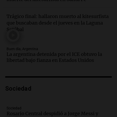
Panorama Federal
Episodios
Trágico final: hallaron muerto al kitesurfista
Audio.
Desayuno ideal: nutrición
que buscaban desde el jueves en la Laguna
personalizada y diversidad para romper
Setúbal
el ayuno nocturno
Panorama Federal
Episodios
Buen día, Argentina
Audio.
Altas Cumbres: rescataron a una
La argentina detenida por el ICE obtuvo la
cabra que llevaba ocho días atrapada en
libertad bajo fianza en Estados Unidos
un precipicio
Una mañana para todos
Episodios
Audio.
Matías, un inmigrante temoroso
ante la detención y deportación en
Sociedad
Estados Unidos
Panorama Federal
Episodios
Sociedad
Audio.
Chile planteó mejorar la
Rosario Central despidió a Jorge Messi y