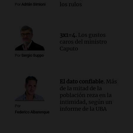
los rulos
Por
Adrián Simioni
Episodios
Audio.
San Miguel de Tucumán:
vandalismo destruye 433 luminarias
públicas en 14 meses y afecta la
seguridad
3x1=4.
Los gustos
Panorama Federal
caros del ministro
Episodios
Caputo
Por
Sergio Suppo
El dato confiable.
Más
de la mitad de la
población reza en la
intimidad, según un
Por
informe de la UBA
Federico Albarenque