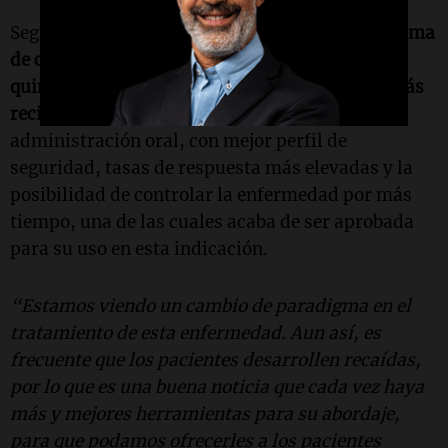
Según el perfil de paciente, por lo tanto,
el linfoma
de células de manto puede tratarse con
quimioterapia, anticuerpos monoclonales o, más
recientemente, con terapias dirigidas
, de
administración oral, con mejor perfil de
seguridad, tasas de respuesta más elevadas y la
posibilidad de controlar la enfermedad por más
tiempo, una de las cuales acaba de ser aprobada
para su uso en esta indicación.
“Estamos viendo un cambio de paradigma en el
tratamiento de esta enfermedad. Aun así, es
frecuente que los pacientes desarrollen recaídas,
por lo que es una buena noticia que cada vez haya
más y mejores herramientas para su abordaje,
para que podamos ofrecerles a los pacientes