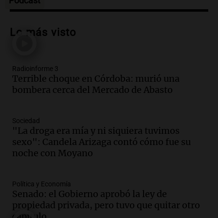
Podcast
Audio.
Prisión preventiva para
motociclista por intento de homicidio
Lo más visto
en Santa Lucía, Tucumán
Panorama Federal
Episodios
Radioinforme 3
Audio.
Aumento de tarifas de luz en
Terrible choque en Córdoba: murió una
Tucumán afecta a hogares con subas de
bombera cerca del Mercado de Abasto
hasta el 38% en agosto
Panorama Federal
Episodios
Sociedad
Audio.
El primer semestre de 2026
"La droga era mía y ni siquiera tuvimos
reporta menos víctimas fatales en
sexo": Candela Arizaga contó cómo fue su
accidentes de tránsito en Mendoza
noche con Moyano
Panorama Federal
Episodios
Política y Economía
Audio.
El gobierno de La Rioja lanzará
Senado: el Gobierno aprobó la ley de
pago en chachos para empleados
propiedad privada, pero tuvo que quitar otro
públicos a partir del 17 de octubre
capítulo