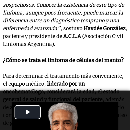
sospechosos. Conocer la existencia de este tipo de
linfoma, aunque poco frecuente, puede marcar la
diferencia entre un diagnóstico temprano y una
enfermedad avanzada”
, sostuvo
Haydée González
,
paciente y presidente de
A.C.L.A
(Asociación Civil
Linfomas Argentina).
¿Cómo se trata el linfoma de células del manto?
Para determinar el tratamiento más conveniente,
el equipo médico,
liderado por un
oncohematólogo, considerará la edad, el estado
general de salud y funcional del paciente
, además
de algunos parámetros de estudios de laboratorio
Play
como el nivel de deshidrogenasa láctica y el conteo
de glóbulos blancos.
Video