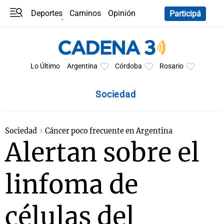
Deportes
Caminos
Opinión
Participá
Programas
Últimas coberturas
Últimas 24 h
En YouTube
Clima
Horóscopo
Lo Último
Argentina
Córdoba
Rosario
Sociedad
Sociedad
Cáncer poco frecuente en Argentina
Alertan sobre el
linfoma de
células del