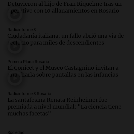
Detuvieron al hijo de Fran Riquelme tras un
semestre del 2026
operativo con 10 allanamientos en Rosario
Panorama Federal
Episodios
Audio.
Disminuyen las víctimas fatales
Radioinforme 3
por accidentes de tránsito en el primer
Ciudadanía italiana: un fallo abrió una vía de
semestre de 2026
reclamo para miles de descendientes
Panorama Federal
Episodios
Audio.
La santafesina Renata
Primera Plana Rosario
Reinheimer fue premiada a nivel
El Conicet y el Museo Castagnino invitan a
mundial: "La ciencia tiene muchas
una charla sobre pantallas en las infancias
facetas"
Noticias Rosario
Episodios
Radioinforme 3 Rosario
Audio.
Un camionero muere tras volcar
La santafesina Renata Reinheimer fue
en la autopista Tucumán-Famagüeya
premiada a nivel mundial: "La ciencia tiene
cerca del puente Marianela
muchas facetas"
Panorama Federal
Episodios
Sociedad