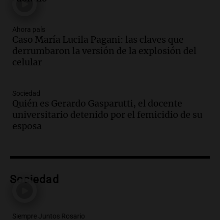
Noticias
Episodios
Ahora país
Caso María Lucila Pagani: las claves que
Audio.
Luis Herrera
derrumbaron la versión de la explosión del
Actualidad
celular
Episodios
Audio.
Los empleados públicos en
Sociedad
Córdoba ganan más del doble que los
Quién es Gerardo Gasparutti, el docente
privados, según un estudio
universitario detenido por el femicidio de su
Noticias
esposa
Episodios
Audio.
Cae colombiano acusado de venta
de droga por delivery en el microcentro
y plazas de Mendoza
Sociedad
Panorama Federal
Episodios
Audio.
Disminuyen las víctimas fatales
por accidentes de tránsito en el primer
Siempre Juntos Rosario