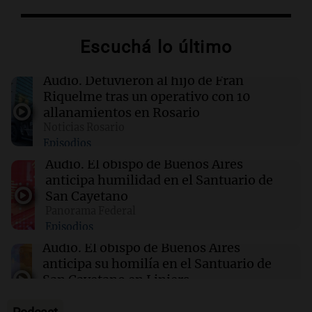
09:03
Libros
Escuchá lo último
El llanto de los muertos: un misterio que
revive en Fjällbacka
Audio.
Detuvieron al hijo de Fran
Riquelme tras un operativo con 10
09:03
Libros
allanamientos en Rosario
Un hombre de honor: entre el amor y la
Noticias Rosario
corrupción en la Nueva York de 1968
Episodios
Audio.
El obispo de Buenos Aires
09:01
Radioinforme 3
anticipa humilidad en el Santuario de
Aerolíneas Argentinas cerró 2025 con
San Cayetano
superávit y pagará Ganancias por primera vez
Panorama Federal
Episodios
Audio.
El obispo de Buenos Aires
anticipa su homilía en el Santuario de
San Cayetano en Liniers
Panorama Federal
Episodios