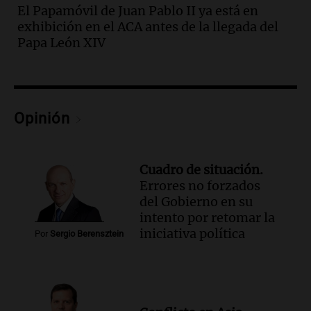
Audio.
Detienen a hombre con
El Papamóvil de Juan Pablo II ya está en
elementos robados en Rafaela durante
exhibición en el ACA antes de la llegada del
la madrugada del viernes
Papa León XIV
Panorama Federal
Episodios
Audio.
Violento robo en peluquería de
Córdoba: delincuentes escapados con
dinero y objetos de valor
Opinión
Panorama Federal
Episodios
Audio.
La Mesa Regional por
Cuadro de situación.
Inseguridad Rural convoca a
Errores no forzados
productores agropecuarios para
del Gobierno en su
septiembre
intento por retomar la
Panorama Federal
iniciativa política
Por
Sergio Berensztein
Episodios
Audio.
Se aprueban modificaciones en el
régimen de expropiaciones y desalojos
tras sesión legislativa intensa
Noticias