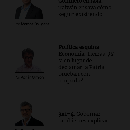
Conflicto en Asia.
Episodios
Taiwán ensaya cómo
Audio.
Ciudadanía italiana: un fallo
seguir existiendo
abrió una vía de reclamo para miles de
descendientes
Por
Marcos Calligaris
Radioinforme 3
Episodios
Audio.
Rafaela impulsa un registro de
Política esquina
comedores y merenderos comunitarios
Economía.
Tierras: ¿Y
para mejorar la asistencia alimentaria
si en lugar de
Panorama Federal
declamar la Patria
Episodios
prueban con
Por
Adrián Simioni
ocuparla?
3x1=4.
Gobernar
también es explicar