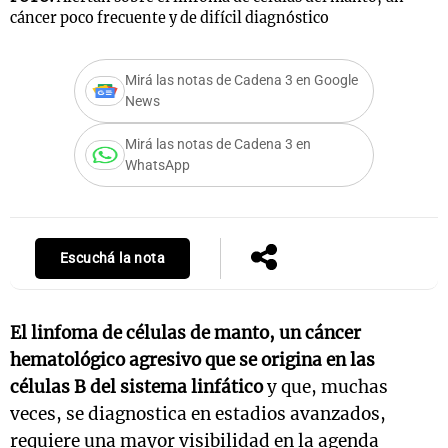
cáncer poco frecuente y de difícil diagnóstico
Mirá las notas de Cadena 3 en Google
Notas
News
s
Notas
La Sole en
Mirá las notas de Cadena 3 en
ial
Mundial 2026
Cadena 3
WhatsApp
Escuchá la nota
El linfoma de células de manto, un cáncer
hematológico agresivo que se origina en las
células B del sistema linfático
y que, muchas
veces, se diagnostica en estadios avanzados,
requiere una mayor visibilidad en la agenda