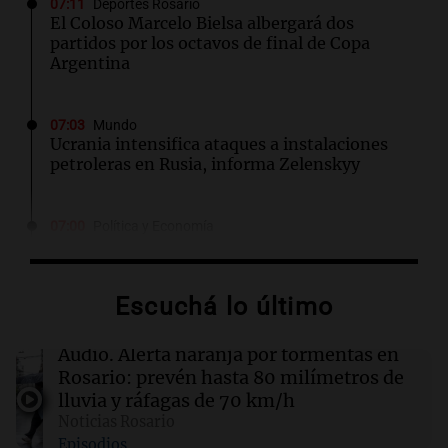
07:11
Deportes Rosario
El Coloso Marcelo Bielsa albergará dos
partidos por los octavos de final de Copa
Argentina
07:03
Mundo
Ucrania intensifica ataques a instalaciones
petroleras en Rusia, informa Zelenskyy
07:00
Política y Economía
Dólar hoy, dólar blue hoy: a cuánto cotiza este
jueves 6 de agosto
Escuchá lo último
06:57
Política y Economía
El Gobierno designó al nuevo Director del
Audio.
Alerta naranja por tormentas en
Servicio Meteorológico Nacional
Rosario: prevén hasta 80 milímetros de
lluvia y ráfagas de 70 km/h
Noticias Rosario
06:41
Sociedad
Episodios
Candela Arizaga se refirió al escándalo con