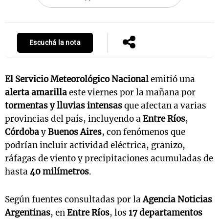
Notas
Escuchá la nota
s
Notas
La Sole en
ial
Mundial 2026
Cadena 3
El Servicio Meteorológico Nacional
emitió una
alerta amarilla
este viernes por la mañana por
tormentas y lluvias intensas
que afectan a varias
provincias del país, incluyendo a
Entre Ríos
,
Córdoba
y
Buenos Aires
, con fenómenos que
podrían incluir actividad eléctrica, granizo,
ráfagas de viento y precipitaciones acumuladas de
hasta
40 milímetros
.
Según fuentes consultadas por la
Agencia Noticias
Argentinas
, en
Entre Ríos
, los
17 departamentos