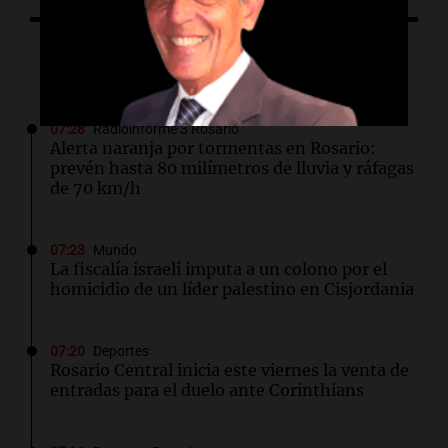
Lo último
07:28
Radioinforme 3 Rosario
Alerta naranja por tormentas en Rosario:
prevén hasta 80 milímetros de lluvia y ráfagas
de 70 km/h
07:23
Mundo
La fiscalía israelí imputa a un colono por el
homicidio de un líder palestino en Cisjordania
07:20
Deportes
Rosario Central inicia este viernes la venta de
entradas para el duelo ante Corinthians