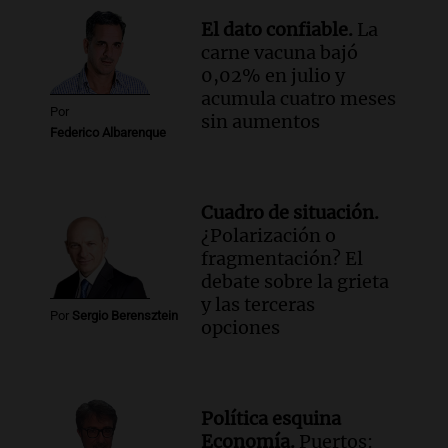
Viva la Radio Rosario
Episodios
El dato confiable.
La
carne vacuna bajó
0,02% en julio y
acumula cuatro meses
Por
sin aumentos
Federico Albarenque
Cuadro de situación.
¿Polarización o
fragmentación? El
debate sobre la grieta
y las terceras
Por
Sergio Berensztein
opciones
Política esquina
Economía.
Puertos: