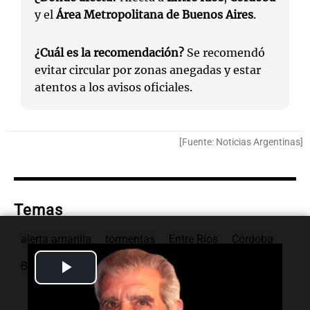
y el
Área Metropolitana de Buenos Aires
.
¿Cuál es la recomendación?
Se recomendó
evitar circular por zonas anegadas y estar
atentos a los avisos oficiales.
[Fuente: Noticias Argentinas]
Temas
alerta amarilla
tormentas
Entre Ríos
Córdoba
Play
Buenos Aires
Video