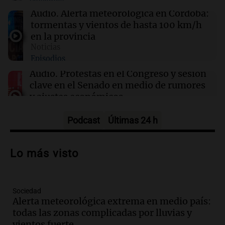
Facundo Moyano: "Tengo errores como
Audio.
Alerta meteorológica en Córdoba:
cualquiera"
tormentas y vientos de hasta 100 km/h
en la provincia
Noticias
06:36
Mundo
Episodios
Nigeria: Presidente celebra rescate de 308
secuestrados en una operación histórica
Audio.
Protestas en el Congreso y sesión
clave en el Senado en medio de rumores
y ajustes económicos
Noticias
Episodios
Podcast
Últimas 24 h
Audio.
El Papa León XIV visitará
Argentina y otros temas políticos
Lo más visto
marcan la actualidad nacional
Noticias
Episodios
Sociedad
Audio.
Violento asalto en José C. Paz:
Alerta meteorológica extrema en medio país:
delincuentes persiguen y golpean a
todas las zonas complicadas por lluvias y
motociclista para robarle
vientos fuerte