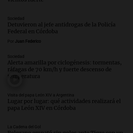
Panorama Federal
Episodios
Audio.
El costo de un asado en Córdoba
Sociedad
disminuye un 0,69% en julio, según el
Detuvieron al jefe antidrogas de la Policía
Mercado Norte
Federal en Córdoba
Panorama Federal
Por
Juan Federico
Episodios
Audio.
Asamblea de Socios Ambientales
Sociedad
marchará en San Luis contra reforma de
Alerta amarilla por ciclogénesis: tormentas,
ley de tierras este jueves
ráfagas de 70 km/h y fuerte descenso de
Panorama Federal
temperatura
Episodios
Audio.
Inesperado cambio climático en
Córdoba: calor y alertas de tormenta
Visita del papa León XIV a Argentina
Lugar por lugar: qué actividades realizará el
para el jueves 6 de agosto
papa León XIV en Córdoba
Noticias
Episodios
Audio.
Alerta amarillo en Córdoba por
La Cadena del Gol
riesgo de incendios: Vientos de hasta 90
Belgrano empató sin goles ante Tigre con un