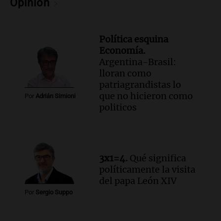
Opinión
Episodios
Audio.
Preparativos para la feria en La
Bulalle, Córdoba: actividades y horarios
Política esquina
de apertura
Economía.
Panorama Federal
Argentina-Brasil:
Episodios
lloran como
Audio.
Río Gallegos enfrenta secuelas de
patriagrandistas lo
lluvias, senadores manifiestan
que no hicieron como
Por
Adrián Simioni
oposición a ley de tierras
politicos
Panorama Federal
Episodios
Audio.
Mendoza celebra la apertura del
centro de esquí Penitentes Park tras
siete años de cierre por falta de nieve
3x1=4.
Qué significa
políticamente la visita
Panorama Federal
del papa León XIV
Episodios
Por
Sergio Suppo
Audio.
Madres en Rosario piden por la
ley Joaquín.