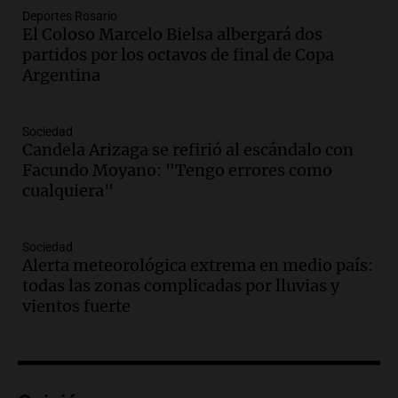
Audio.
Malevo, la app que revoluciona la
Deportes Rosario
contratación de servicios agrícolas en
El Coloso Marcelo Bielsa albergará dos
Argentina
partidos por los octavos de final de Copa
Panorama Federal
Argentina
Episodios
Audio.
El "tarareo conceptual", un
delirio que se vuelve arte con la música
Sociedad
de las palabras
Candela Arizaga se refirió al escándalo con
Facundo Moyano: "Tengo errores como
Amamos Argentina
cualquiera"
Episodios
Audio.
El gerente de Exponenciar visitó
el Estudio Federal Sancor Seguros en
Sociedad
Aapresid Rosario 2026.
Alerta meteorológica extrema en medio país:
Congreso Aapresid 2026
todas las zonas complicadas por lluvias y
Episodios
vientos fuerte
Audio.
Fiestas patronales de Ticino: un
fin de semana de tradición y diversión
en el campo
Panorama Federal