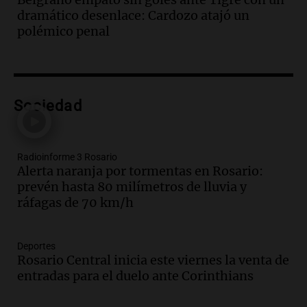
km/h impactan la región
dramático desenlace: Cardozo atajó un
Panorama Federal
polémico penal
Episodios
Audio.
Una mujer de 74 años grave tras
ser atropellada por un camión en San
Luis
Sociedad
Panorama Federal
Episodios
Audio.
Solicitan aclaraciones sobre el
Radioinforme 3 Rosario
contrato de Sábedra Paredes en la
Alerta naranja por tormentas en Rosario:
Secretaría de Niñez y Adolescencia
prevén hasta 80 milímetros de lluvia y
Panorama Federal
ráfagas de 70 km/h
Episodios
Audio.
La audiencia por el caso González
avanza con testimonios sobre el impacto
Deportes
y la emergencia médica
Rosario Central inicia este viernes la venta de
Panorama Federal
entradas para el duelo ante Corinthians
Episodios