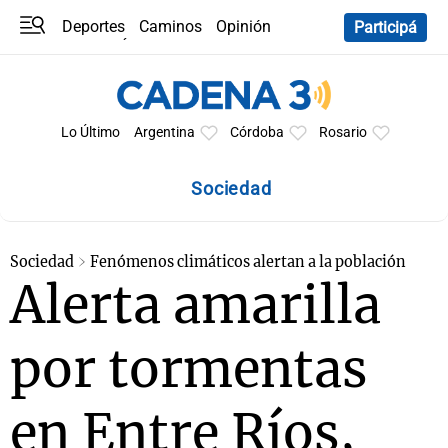
Deportes
Caminos
Opinión
Participá
Programas
Últimas coberturas
Últimas 24 h
En YouTube
Clima
Horóscopo
Lo Último
Argentina
Córdoba
Rosario
Sociedad
Sociedad
Fenómenos climáticos alertan a la población
Alerta amarilla
por tormentas
en Entre Ríos,