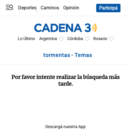
Deportes
Caminos
Opinión
Participá
Programas
Últimas coberturas
Últimas 24 h
En YouTube
Clima
Horóscopo
Lo Último
Argentina
Córdoba
Rosario
tormentas - Temas
Por favor intente realizar la búsqueda más
tarde.
Descargá nuestra App