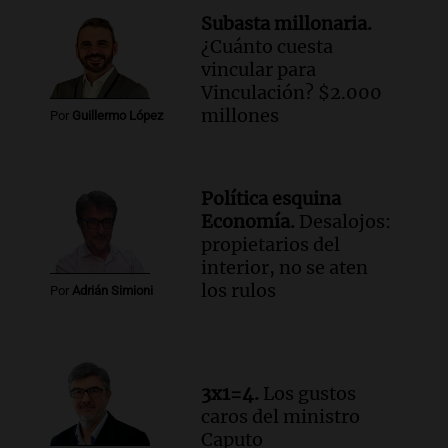
Episodios
Subasta millonaria.
¿Cuánto cuesta
Audio.
Mateo, a los 25 años, lucha
vincular para
contra el tiempo: necesita un trasplante
Vinculación? $2.000
para poder seguir viviend
millones
Por
Guillermo López
Una mañana para todos
Episodios
Audio.
Estiman que la inflación nacional
Política esquina
de julio será menor al 2,9% registrado
Economía.
Desalojos:
en CABA
propietarios del
Una mañana para todos
interior, no se aten
Episodios
los rulos
Por
Adrián Simioni
Audio.
Altas Cumbres: rescataron a una
cabra que llevaba ocho días atrapada en
un precipicio
Una mañana para todos
3x1=4.
Los gustos
Episodios
caros del ministro
Audio.
Chile planteó mejorar la
Caputo