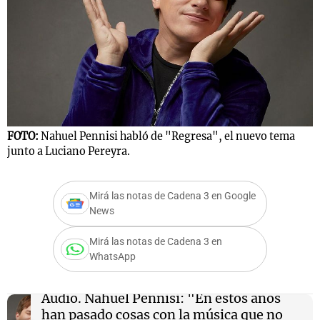
Notas
s
Notas
La Sole en
ial
Mundial 2026
Cadena 3
FOTO:
Nahuel Pennisi habló de "Regresa", el nuevo tema
junto a Luciano Pereyra.
Mirá las notas de Cadena 3 en Google
News
Mirá las notas de Cadena 3 en
WhatsApp
Audio.
Nahuel Pennisi: "En estos años
han pasado cosas con la música que no