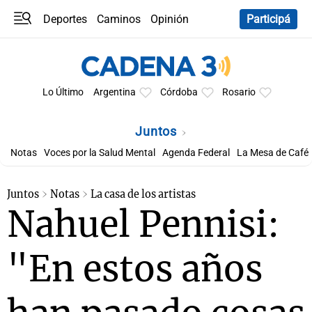
Deportes
Caminos
Opinión
Participá
Programas
Últimas coberturas
Últimas 24 h
En YouTube
Clima
Horóscopo
Lo Último
Argentina
Córdoba
Rosario
Juntos
Notas
Voces por la Salud Mental
Agenda Federal
La Mesa de Café
Juntos
Notas
La casa de los artistas
Nahuel Pennisi:
"En estos años