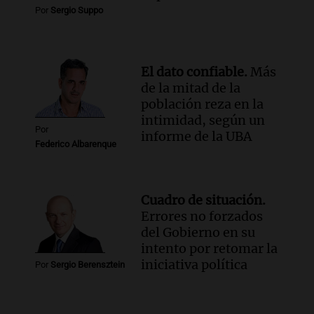
conectividad fronteriza, aérea y digital
Por
Sergio Suppo
con Jujuy
Panorama Federal
Episodios
El dato confiable.
Más
de la mitad de la
población reza en la
intimidad, según un
Por
informe de la UBA
Federico Albarenque
Cuadro de situación.
Errores no forzados
del Gobierno en su
intento por retomar la
iniciativa política
Por
Sergio Berensztein