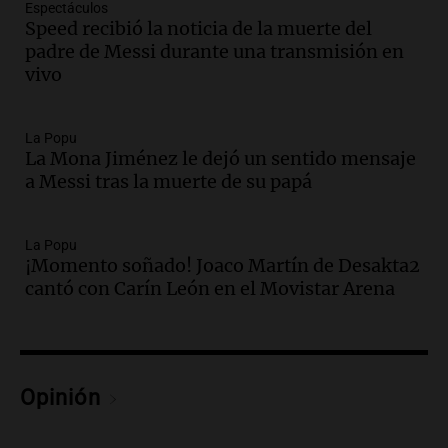
Espectáculos
Speed recibió la noticia de la muerte del
Audio.
El orgullo y el sueño argentino de
padre de Messi durante una transmisión en
Jorge Messi en una entrevista con Rony
vivo
Vargas en 2007
Una mañana para todos
Episodios
La Popu
Audio.
El abuelo de Agostina Vega, tras
La Mona Jiménez le dejó un sentido mensaje
las nuevas detenciones: "En esa casa
a Messi tras la muerte de su papá
todos tenían algo que ver"
Una mañana para todos
La Popu
Episodios
¡Momento soñado! Joaco Martín de Desakta2
Audio.
Una nutricionista derribó el mito
cantó con Carín León en el Movistar Arena
del desayuno ideal: qué alimentos
conviene priorizar
Una mañana para todos
Episodios
Opinión
Audio.
Murió Jorge Messi
Una mañana para todos