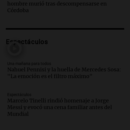
Audio.
Borges, abogada de Pourrain:
hombre murió tras descompensarse en
"Tres hombres se lo llevaron para
Córdoba
hacerle preguntas y nunca regresó"
Una mañana para todos
Episodios
Audio.
Voluntarios limpiaron 9.000
Espectáculos
metros del río Suquía y retiraron hasta
800 kilos de basura por jornada
Una mañana para todos
Episodios
Una mañana para todos
Nahuel Pennisi y la huella de Mercedes Sosa:
Audio.
La historia de la servilleta que
"La emoción es el filtro máximo"
firmó Jorge Messi para el primer
contrato de Leo con Barcelona
Una mañana para todos
Espectáculos
Episodios
Marcelo Tinelli rindió homenaje a Jorge
Messi y evocó una cena familiar antes del
Audio.
Joan Gaspart: "Sin Jorge, no sé si
Mundial
Messi hubiera llegado adonde llegó"
Una mañana para todos
Episodios