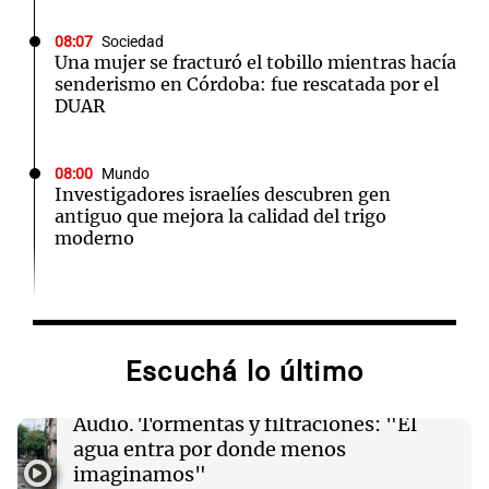
08:07
Sociedad
Una mujer se fracturó el tobillo mientras hacía
senderismo en Córdoba: fue rescatada por el
DUAR
08:00
Mundo
Investigadores israelíes descubren gen
antiguo que mejora la calidad del trigo
moderno
07:56
Cadena 3 Mundo
Rusia y Ucrania protagonizan intensos
ataques nocturnos que dejan 7 muertos y
Escuchá lo último
numerosos heridos
Audio.
Tormentas y filtraciones: "El
07:04
Sociedad
agua entra por donde menos
Despiden a Jorge Messi: Lionel, de regreso en
imaginamos"
Rosario para el último adiós a su papá