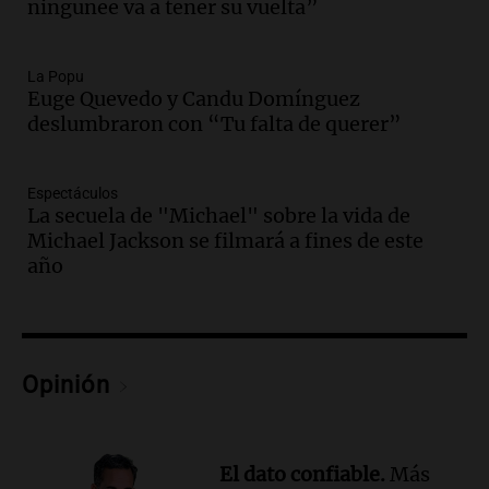
ningunee va a tener su vuelta”
perjudicar a Estados Unidos en medio de
tensiones y críticas
Panorama Federal
La Popu
Episodios
Euge Quevedo y Candu Domínguez
Audio.
Oncativo presenta su 52ª Fiesta
deslumbraron con “Tu falta de querer”
Nacional del Salame con la novedad de la
variedad “ultra premium”
Espectáculos
Juntos
La secuela de "Michael" sobre la vida de
Episodios
Michael Jackson se filmará a fines de este
Audio.
El reclamo del sector industrial
año
tras las críticas de Caputo: "Somos seres
humanos que trabajamos"
Noticias Rosario
Episodios
Opinión
Audio.
Suspenden clases en Bariloche y
alrededores por nevadas y malas
condiciones de circulación
Panorama Federal
El dato confiable.
Más
Episodios