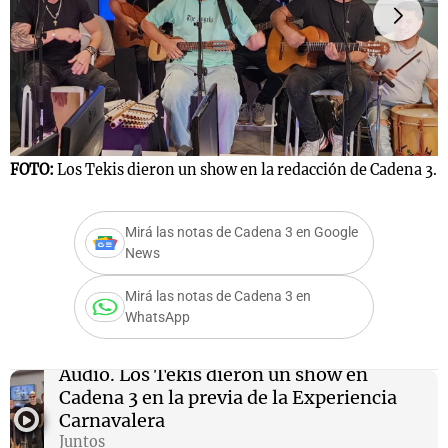
Notas
s
Notas
La Sole en
ial
Mundial 2026
Cadena 3
FOTO:
Los Tekis dieron un show en la redacción de Cadena 3.
F
Mirá las notas de Cadena 3 en Google
News
Mirá las notas de Cadena 3 en
WhatsApp
Audio.
Los Tekis dieron un show en
Cadena 3 en la previa de la Experiencia
Carnavalera
Juntos