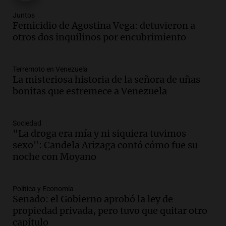
Episodios
Juntos
Audio.
Clases de tango y milonga en la
Femicidio de Agostina Vega: detuvieron a
Confitería El Oriental: una propuesta
otros dos inquilinos por encubrimiento
cultural imperdible
Noticias
Terremoto en Venezuela
Episodios
La misteriosa historia de la señora de uñas
Audio.
Más de la mitad de la población
bonitas que estremece a Venezuela
reza en la intimidad, según un informe
de la UBA
El dato confiable
Sociedad
Episodios
"La droga era mía y ni siquiera tuvimos
sexo": Candela Arizaga contó cómo fue su
Audio.
Cientos de fieles celebran a San
noche con Moyano
Cayetano pidiendo trabajo y salud en
Córdoba
Panorama Federal
Política y Economía
Episodios
Senado: el Gobierno aprobó la ley de
Audio.
"Tiene que haber una
propiedad privada, pero tuvo que quitar otro
reglamentación": el reclamo del Kennel
capítulo