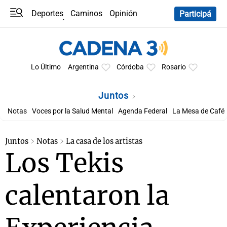
Deportes
Caminos
Opinión
Participá
Programas
Últimas coberturas
Últimas 24 h
En YouTube
Clima
Horóscopo
Lo Último
Argentina
Córdoba
Rosario
Juntos
Notas
Voces por la Salud Mental
Agenda Federal
La Mesa de Café
Juntos
Notas
La casa de los artistas
Los Tekis
calentaron la