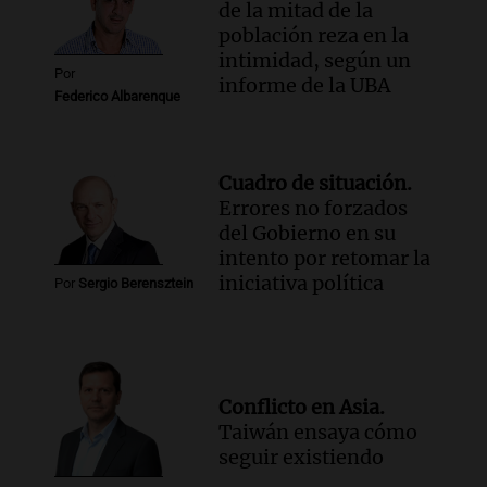
de la mitad de la
Audio.
Uspallata enfrenta un temporal
población reza en la
de nieve que deja varados a 1500
intimidad, según un
camiones por más de 24 días
Por
informe de la UBA
Federico Albarenque
Noticias
Episodios
Audio.
Exigen justicia por Débora:
"Lamentablemente nadie va a
Cuadro de situación.
devolvérnosla"
Errores no forzados
del Gobierno en su
Siempre Juntos Rosario
intento por retomar la
Episodios
iniciativa política
Por
Sergio Berensztein
Audio.
Se divorciaron y la Justicia
ordenó que ella le pague una renta por
vivir en la casa familiar
Desayuno de Juntos
Episodios
Conflicto en Asia.
Audio.
Una mujer fallece tras vuelco de
Taiwán ensaya cómo
vehículo en la Circunvalación Este-
seguir existiendo
Oeste en Salta