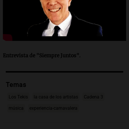
Entrevista de "Siempre Juntos".
Temas
Los Tekis
la casa de los artistas
Cadena 3
música
experiencia-carnavalera