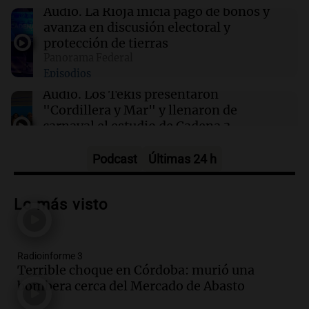
baile
Audio.
La Rioja inicia pago de bonos y
avanza en discusión electoral y
protección de tierras
12:06
Clima
Panorama Federal
Clima en CABA: cómo seguirá el tiempo este
Episodios
viernes 7 de agosto
Audio.
Los Tekis presentaron
"Cordillera y Mar" y llenaron de
carnaval el estudio de Cadena 3
Juntos
Episodios
Podcast
Últimas 24 h
Audio.
La Expo La Bulaye 2026
comienza con sorpresas y grandes
Lo más visto
premios para los visitantes
Noticias
Episodios
Radioinforme 3
Audio.
Córdoba: destituyeron a la
Terrible choque en Córdoba: murió una
intendenta interina de Villa Santa Cruz
bombera cerca del Mercado de Abasto
del Lago y se atrincheró
Juntos