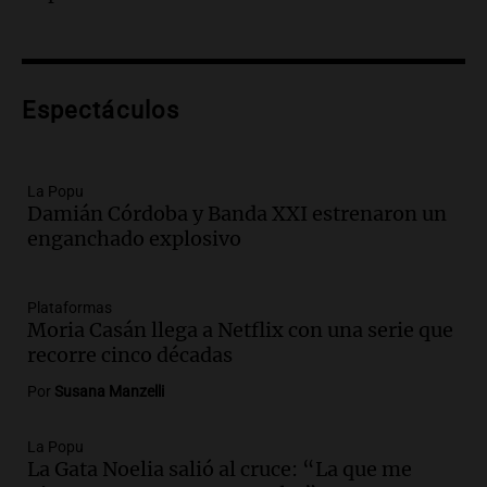
Club por los criaderos de perros
Noticias Rosario
Episodios
Audio.
Trump acusa a México de
Espectáculos
perjudicar la economía estadounidense
y defiende sus aranceles
Panorama Federal
Episodios
La Popu
Damián Córdoba y Banda XXI estrenaron un
Audio.
México y Perú reanudan
enganchado explosivo
relaciones diplomáticas tras nueve
meses de ruptura por asilo político
Panorama Federal
Plataformas
Episodios
Moria Casán llega a Netflix con una serie que
Audio.
Kicillof critica represión en
recorre cinco décadas
marcha y otras noticias nacionales de
Por
Susana Manzelli
este miércoles
Noticias
Episodios
La Popu
La Gata Noelia salió al cruce: “La que me
Audio.
Donald Trump acusa a México de