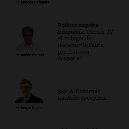
Panorama Federal
Por
Marcos Calligaris
Episodios
Política esquina
Economía.
Tierras: ¿Y
si en lugar de
declamar la Patria
prueban con
Por
Adrián Simioni
ocuparla?
3x1=4.
Gobernar
también es explicar
Por
Sergio Suppo