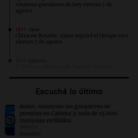
números ganadores de hoy viernes 7 de
agosto.
12:11
Clima
Clima en Rosario: cómo seguirá el tiempo este
viernes 7 de agosto
12:11
Deportes
El Milan se interesa en Leandro Paredes y
prepara una oferta formal para Boca
Escuchá lo último
12:11
Mundo
Controversia en Londres por propuesta que
limita el consumo de pie en pubs
Audio.
Anuncian los ganadores de
premios en Cadena 3: más de 15.000
mensajes recibidos
12:10
Mundo
Noticias
Corte de apelaciones ordena a Trump obtener
Episodios
aprobación del Congreso para su salón de