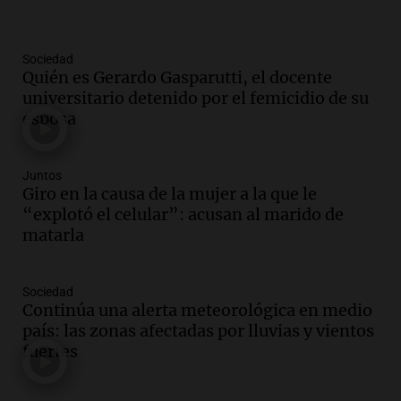
Panorama Federal
Episodios
Sociedad
Audio.
El kirchnerismo no logra apoyo
Quién es Gerardo Gasparutti, el docente
para modificar proyecto de propiedad
universitario detenido por el femicidio de su
privada en el Senado Nacional
esposa
Panorama Federal
Episodios
Audio.
Estados Unidos advierte sobre
Juntos
contrato entre cooperativa argentina y
Giro en la causa de la mujer a la que le
Huawei en Neuquén
“explotó el celular”: acusan al marido de
Panorama Federal
matarla
Episodios
Audio.
El vicegobernador de Salta resalta
Sociedad
la presencia de 70.000 bolivianos en la
Continúa una alerta meteorológica en medio
provincia y su integración
país: las zonas afectadas por lluvias y vientos
Panorama Federal
fuertes
Episodios
Audio.
La amiga del Papa León XIV