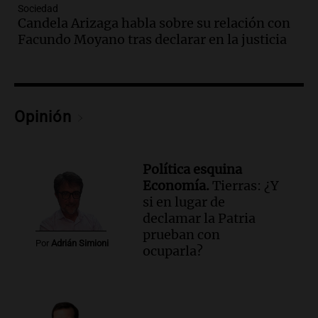
Sociedad
Episodios
Candela Arizaga habla sobre su relación con
Audio.
Ganó una beca en la secundaria,
Facundo Moyano tras declarar en la justicia
se mudó a Córdoba y hoy lleva la
bandera de la universidad
La Argentina Posible
Episodios
Opinión
Audio.
El 80% de los ejecutivos espera
una mejora económica, pero modera
sus expectativas
Ahora país
Política esquina
Episodios
Economía.
Tierras: ¿Y
si en lugar de
Audio.
Walter Mazzanti en Cadena 3
declamar la Patria
Rosario: "Vamos a estar entre los
prueban con
primeros ocho"
Por
Adrián Simioni
ocuparla?
Deportes Rosario
Episodios
Audio.
Avanza el juicio a Oscar González
con nuevas declaraciones de testigos