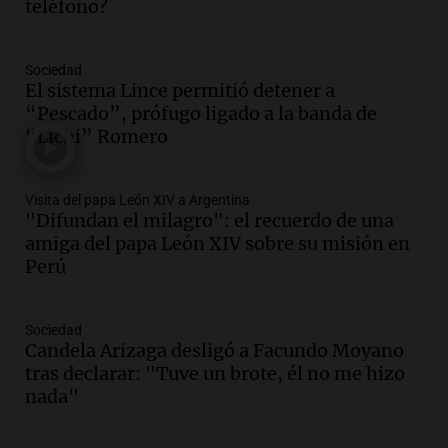
teléfono?
Audio.
La comunidad boliviana en Salta:
un pilar cultural y social según Antonio
Marocco
Sociedad
Panorama Federal
El sistema Lince permitió detener a
Episodios
“Pescado”, prófugo ligado a la banda de
Audio.
Ordenan el reintegro de dos
“Lichi” Romero
niños a Córdoba tras disputa de
custodia en Salta
Visita del papa León XIV a Argentina
Panorama Federal
"Difundan el milagro": el recuerdo de una
Episodios
amiga del papa León XIV sobre su misión en
Audio.
Inviolabilidad de la propiedad
Perú
privada: el ruido que tapa cosas
importantes
Editorial
Sociedad
Episodios
Candela Arizaga desligó a Facundo Moyano
tras declarar: "Tuve un brote, él no me hizo
Audio.
Lanzaron una campaña para que
nada"
niños con cáncer reciban regalos por el
día del niño.
La Argentina Posible