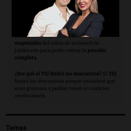
del
20%
se aplicó sobre la suma total de los
beneficios de la jubilada.
¿Cómo reaccionó la jubilada ante el
descuento?
La jubilada solicitó la
suspensión
del cobro de su beneficio
jubilatorio para poder cobrar la
pensión
completa
.
¿Por qué el TSJ limitó los descuentos?
El
TSJ
limitó los descuentos porque consideró que
eran gravosos y podían tener un carácter
confiscatorio.
Temas