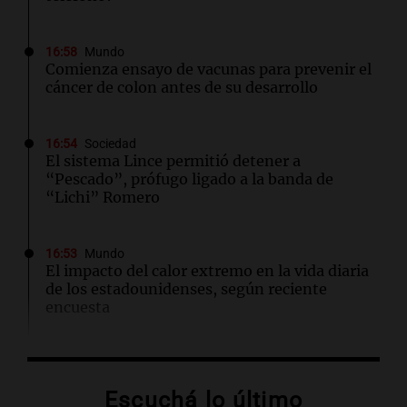
16:58
Mundo
Comienza ensayo de vacunas para prevenir el
cáncer de colon antes de su desarrollo
16:54
Sociedad
El sistema Lince permitió detener a
“Pescado”, prófugo ligado a la banda de
“Lichi” Romero
16:53
Mundo
El impacto del calor extremo en la vida diaria
de los estadounidenses, según reciente
encuesta
16:52
Espectáculos
Zulma Lobato fue hallada en situación de calle
Escuchá lo último
en Paraná y quedó bajo asistencia municipal