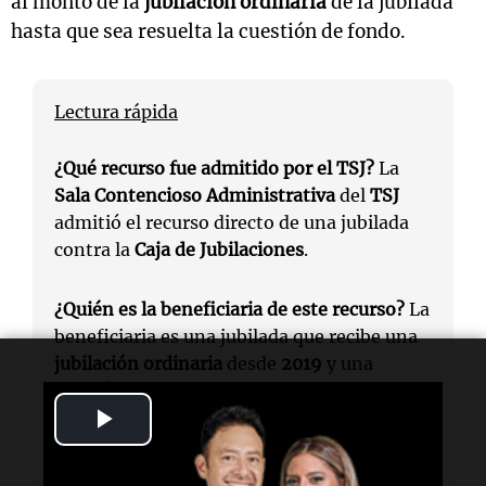
al monto de la
jubilación ordinaria
de la jubilada
hasta que sea resuelta la cuestión de fondo.
Lectura rápida
¿Qué recurso fue admitido por el TSJ?
La
Sala Contencioso Administrativa
del
TSJ
admitió el recurso directo de una jubilada
contra la
Caja de Jubilaciones
.
¿Quién es la beneficiaria de este recurso?
La
beneficiaria es una jubilada que recibe una
jubilación ordinaria
desde
2019
y una
pensión
desde
2023
.
Play
¿Cuándo se aplicó el descuento del aporte
Video
solidario?
El descuento del
aporte solidario