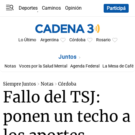
Deportes
Caminos
Opinión
Participá
Programas
Últimas coberturas
Últimas 24 h
En YouTube
Clima
Horóscopo
Lo Último
Argentina
Córdoba
Rosario
Juntos
Notas
Voces por la Salud Mental
Agenda Federal
La Mesa de Café
Siempre Juntos
Notas
Córdoba
Fallo del TSJ:
ponen un techo a