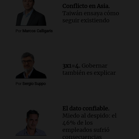
sobre el accidente
Conflicto en Asia.
Panorama Federal
Taiwán ensaya cómo
Episodios
seguir existiendo
Audio.
El viento complica el combate
Por
Marcos Calligaris
del incendio forestal en Villa Yacanto
Ahora país
Episodios
3x1=4.
Gobernar
también es explicar
Por
Sergio Suppo
El dato confiable.
Miedo al despido: el
46% de los
empleados sufrió
consecuencias