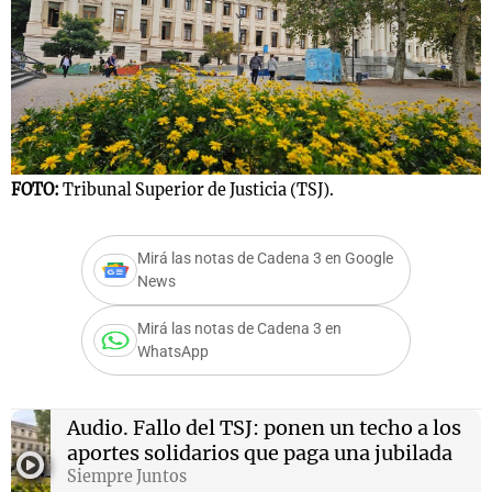
Notas
s
Notas
La Sole en
ial
Mundial 2026
Cadena 3
FOTO:
Tribunal Superior de Justicia (TSJ).
Mirá las notas de Cadena 3 en Google
News
Mirá las notas de Cadena 3 en
WhatsApp
Audio.
Fallo del TSJ: ponen un techo a los
aportes solidarios que paga una jubilada
Siempre Juntos