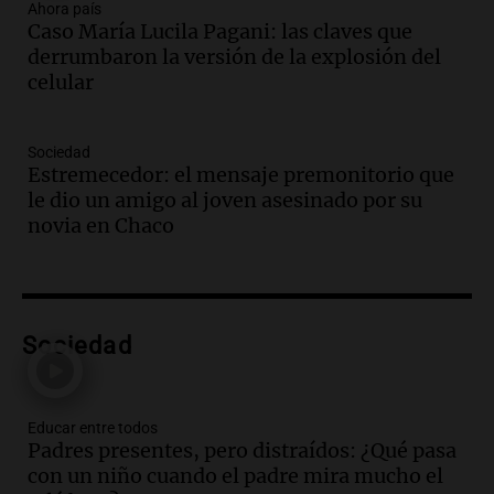
recordó su paso por Perú: "Nos decía
Ahora país
Caso María Lucila Pagani: las claves que
siempre: ''Difundan el milagro''"
derrumbaron la versión de la explosión del
Viva la Radio
celular
Episodios
Audio.
Santa Fe, segunda provincia con
más femicidios del país, según informe
Sociedad
de Casa del Encuentro
Estremecedor: el mensaje premonitorio que
Panorama Federal
le dio un amigo al joven asesinado por su
Episodios
novia en Chaco
Audio.
Santa Fe reactivará 1.500
viviendas paralizadas tras el cierre de
Procrear en la provincia
Panorama Federal
Sociedad
Episodios
Audio.
Debate en el Senado por la ley de
propiedad privada genera preocupación
y críticas entre senadores
Educar entre todos
Padres presentes, pero distraídos: ¿Qué pasa
Panorama Federal
con un niño cuando el padre mira mucho el
Episodios