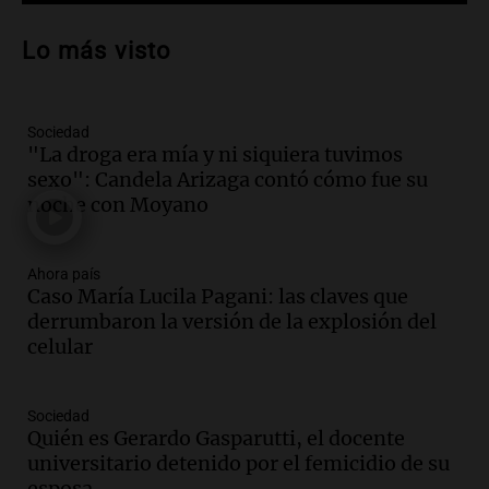
Audio.
Debate en el Senado sobre
propiedad privada y cuestionamientos a
Lo más visto
la soberanía digital en Argentina
Panorama Federal
Episodios
Sociedad
Audio.
Mendoza se prepara para un fin
"La droga era mía y ni siquiera tuvimos
de semana helado y ciudadanos
sexo": Candela Arizaga contó cómo fue su
marchan contra reforma de tierras
noche con Moyano
Panorama Federal
Episodios
Ahora país
Audio.
El "Mono" de Kapanga
Caso María Lucila Pagani: las claves que
adelantó su show en Rosario.
derrumbaron la versión de la explosión del
Viva la Radio Rosario
celular
Episodios
Audio.
Condenan a tres años de prisión
Sociedad
en suspenso a hombre por simular robo
Quién es Gerardo Gasparutti, el docente
de recaudación en San Luis
universitario detenido por el femicidio de su
Panorama Federal
esposa