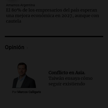
restablecer el servicio de electricidad
Amamos Argentina
tras fuertes vientos
El 80% de los empresarios del país esperan
Panorama Federal
una mejora económica en 2027, aunque con
Episodios
cautela
Audio.
Según una encuesta, el 80% de
los empresarios del país cree que la
economía mejorará el próximo año
Amamos Argentina
Opinión
Episodios
Audio.
Carolina Losada: "Faltó que el
oficialismo la explique mejor" sobre la
ley de propiedad privada
Informados al regreso
Conflicto en Asia.
Episodios
Taiwán ensaya cómo
Audio.
Debate en el Senado y protesta
seguir existiendo
en Rosario contra la ley de Propiedad
Por
Marcos Calligaris
Privada.
Viva la Radio Rosario
Episodios