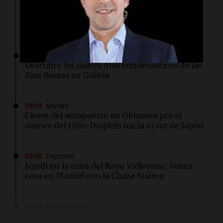
Rescate invernal en la Antártida: un
estadounidense trasladado a hospital en
Nueva Zelanda
03:15
Recetas
Descubre los dulces más emblemáticos de las
Rías Baixas en Galicia
03:02
Mundo
Cierre del aeropuerto en Okinawa por el
avance del tifón Dolphin hacia el sur de Japón
03:00
Deportes
Icardi en la mira del Rayo Vallecano: busca
casa en Madrid con la China Suárez
03:00
Espectáculos
El Rayo Vallecano busca fichar a Icardi y la