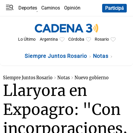
Deportes
Caminos
Opinión
Participá
Programas
Últimas coberturas
Últimas 24 h
En YouTube
Clima
Horóscopo
Lo Último
Argentina
Córdoba
Rosario
Siempre Juntos Rosario
Notas
Siempre Juntos Rosario
Notas
Nuevo gobierno
Llaryora en
Expoagro: "Con
incorporaciones,