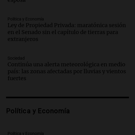
Episodios
Audio.
Medicina reproductiva, entre la
ayuda por problemas de fertilidad y la
Política y Economía
Ley de Propiedad Privada: maratónica sesión
ostentación de millonarios
en el Senado sin el capítulo de tierras para
Amamos Argentina
extranjeros
Episodios
Audio.
El juicio contra Oscar González
avanza con testimonios clave sobre el
Sociedad
accidente en Villa Dolores
Continúa una alerta meteorológica en medio
Panorama Federal
país: las zonas afectadas por lluvias y vientos
Episodios
fuertes
Audio.
El teatro Real da la bienvenida a
la temporada Rock Real con bandas
tributo todos los jueves
Panorama Federal
Política y Economía
Episodios
Audio.
Nicolás Marotta, el cordobés de
Recoleta: “Enfrentar a Boca, sea donde
sea, va a ser lindo”
Política y Economía