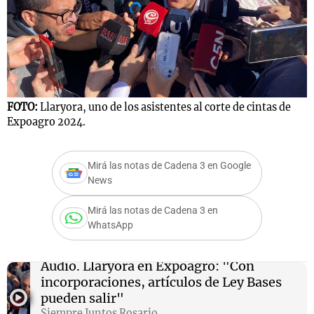
Notas
s
Notas
La Sole en
ial
Mundial 2026
Cadena 3
FOTO:
Llaryora, uno de los asistentes al corte de cintas de
Expoagro 2024.
Mirá las notas de Cadena 3 en Google
News
Mirá las notas de Cadena 3 en
WhatsApp
Audio.
Llaryora en Expoagro: "Con
incorporaciones, artículos de Ley Bases
pueden salir"
Siempre Juntos Rosario