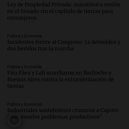
Ley de Propiedad Privada: maratónica sesión
La Cadena del Gol
en el Senado sin el capítulo de tierras para
Episodios
extranjeros
Audio.
Débora Blanca, psicóloga experta
en ludopatía: “Tener el casino en la
mano es muy peligroso”
Política y Economía
La Argentina, hoy
Incidentes frente al Congreso: 12 detenidos y
Episodios
dos heridos tras la marcha
Audio.
Docentes italianos visitaron la
ciudad de Córdoba para interiorizarse
Política y Economía
sobre los parques educativos
Fito Páez y Lali marcharon en Bariloche y
Amamos Argentina
Buenos Aires contra la extranjerización de
Episodios
tierras
Audio.
Meteorólogo alertó que El Niño
traerá más lluvias y eventos extremos
durante la primavera
Política y Economía
Informados al regreso
Industriales santafesinos cruzaron a Caputo:
Episodios
"No resuelve problemas productivos"
Audio.
Córdoba sigue trabajando para