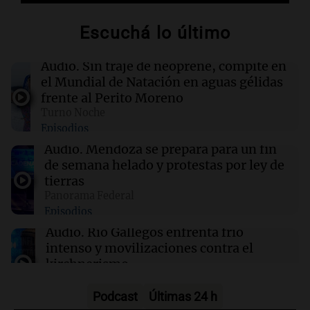
China Suárez se muda a Madrid
Escuchá lo último
02:04
Tecnología
Descuentos de hasta $400 en entradas para
Audio.
Sin traje de neoprene, compite en
TechCrunch Disrupt 2026 hasta mañana
el Mundial de Natación en aguas gélidas
frente al Perito Moreno
Turno Noche
02:03
Tecnología
Episodios
Vogue World se trasladará a San Francisco: un
guiño a la fusión entre tecnología y moda
Audio.
Mendoza se prepara para un fin
de semana helado y protestas por ley de
tierras
01:59
Mundo
Panorama Federal
Laura Galván brilla en los Centroamericanos y
Episodios
México establece nuevo récord de oros
Audio.
Río Gallegos enfrenta frío
intenso y movilizaciones contra el
kirchnerismo
Panorama Federal
Episodios
Podcast
Últimas 24 h