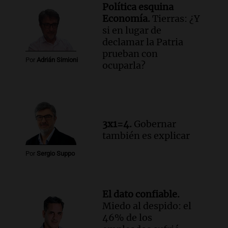
Política esquina
Audio.
Manifestación en Rosario contra
Economía.
Tierras: ¿Y
la ley de Propiedad Privada debatida en
si en lugar de
el Senado.
declamar la Patria
Viva la Radio Rosario
prueban con
Episodios
Por
Adrián Simioni
ocuparla?
Audio.
Luis Juez cuestionó la polémica
por la Ley de Tierras: "Construyeron un
relato mentiroso"
Informados al regreso
Episodios
3x1=4.
Gobernar
también es explicar
Por
Sergio Suppo
El dato confiable.
Miedo al despido: el
46% de los