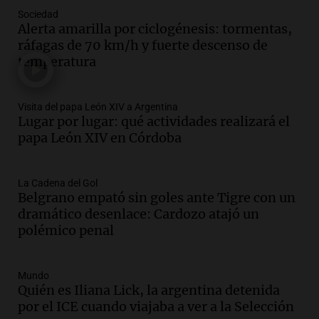
Audio.
Mendoza celebra la apertura del
Sociedad
Alerta amarilla por ciclogénesis: tormentas,
centro de esquí Penitentes Park tras
ráfagas de 70 km/h y fuerte descenso de
siete años de cierre por falta de nieve
temperatura
Panorama Federal
Episodios
Audio.
Madres en Rosario piden por la
Visita del papa León XIV a Argentina
Lugar por lugar: qué actividades realizará el
ley Joaquín.
papa León XIV en Córdoba
Viva la Radio Rosario
Episodios
Audio.
Juan Pedro Colombo, rematador
La Cadena del Gol
Belgrano empató sin goles ante Tigre con un
de hacienda: “Las tecnologías no
dramático desenlace: Cardozo atajó un
reemplazan el contacto con la gente”
polémico penal
La Argentina, hoy
Episodios
Audio.
Un trabajador herido tras caer a
Mundo
Quién es Iliana Lick, la argentina detenida
un pozo de 17 metros en Nueva Córdoba
por el ICE cuando viajaba a ver a la Selección
Panorama Federal