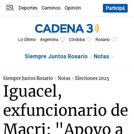
Deportes
Caminos
Opinión
Participá
Programas
Últimas coberturas
Últimas 24 h
En YouTube
Clima
Horóscopo
Lo Último
Argentina
Córdoba
Rosario
Siempre Juntos Rosario
Notas
Siempre Juntos Rosario
Notas
Elecciones 2023
Iguacel,
exfuncionario de
Macri: "Apoyo a