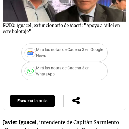
Notas
FOTO:
Iguacel, exfuncionario de Macri: "Apoyo a Milei en
s
Notas
este balotaje"
La Sole en
ial
Mundial 2026
Cadena 3
Mirá las notas de Cadena 3 en Google
News
Mirá las notas de Cadena 3 en
WhatsApp
Escuchá la nota
Javier Iguacel
, intendente de Capitán Sarmiento