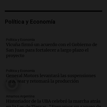
Episodios
Audio.
Lanzamiento del Tigo 7 CSH: el
nuevo híbrido enchufable de Chery llega
Política y Economía
al mercado argentino
Panorama Federal
Episodios
Política y Economía
Audio.
Perito Moreno recibe la Copa
Vicuña firmó un acuerdo con el Gobierno de
Mundial de Natación de Invierno con
San Juan para fortalecer a largo plazo el
récords y atletas de 20 países
proyecto
Amamos Argentina
Episodios
Audio.
Conductor imputado por
Política y Economía
accidente fatal en San Luis dejó tres
General Motors levantará las suspensiones
jóvenes muertos y un herido grave
en Alvear y retomará la producción
Panorama Federal
Episodios
Amamos Argentina
Audio.
Historiador de la UBA celebró la
Historiador de la UBA celebró la marcha atrás
marcha atrás en la Ley de Tierras:
en la Ley de Tierras: “Frenamos un saqueo de