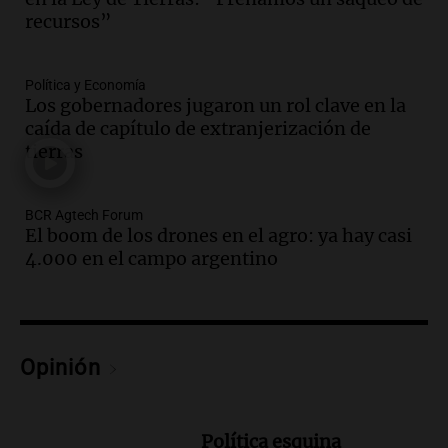
“Frenamos un saqueo de recursos”
recursos”
Amamos Argentina
Episodios
Audio.
Ahyre estuvo en el Estudio
Política y Economía
Federal Sancor Seguros y adelantó su
Los gobernadores jugaron un rol clave en la
nuevo tema a Cadena 3 Rosario.
caída de capítulo de extranjerización de
tierras
Viva la Radio Rosario
Episodios
Audio.
Cierre del Paso Internacional
BCR Agtech Forum
Cristo Redentor por acumulación de
El boom de los drones en el agro: ya hay casi
nieve se extiende a 22 días
4.000 en el campo argentino
Panorama Federal
Episodios
Audio.
Estudiantes de Italia realizan
prácticas docentes en Córdoba para
Opinión
enriquecer su formación educativa
Panorama Federal
Episodios
Política esquina
Audio.
La Universidad de Milán y su