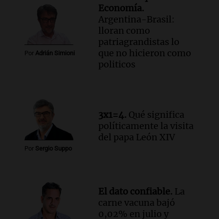
Economía.
colaboración con la municipalidad para
Argentina-Brasil:
la educación y parques
lloran como
Panorama Federal
patriagrandistas lo
Episodios
que no hicieron como
Por
Adrián Simioni
Audio.
El papamóvil de Juan Pablo II
politicos
revive con la visita de León XIV y una
historia nacida en Córdoba
Viva la Radio
Episodios
Audio.
Monseñor Fenoy celebra la visita
3x1=4.
Qué significa
de León XIV a Argentina y reflexiona
políticamente la visita
sobre su impacto espiritual
del papa León XIV
Panorama Federal
Por
Sergio Suppo
Episodios
Audio.
El ministro de Economía de Santa
Fe relativiza el impacto del fallo sobre
El dato confiable.
La
jubilaciones en la provincia
carne vacuna bajó
Panorama Federal
0,02% en julio y
Episodios