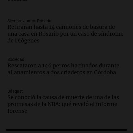
Amamos Argentina
Episodios
Audio.
Boletín de Calificaciones de
Siempre Juntos Rosario
Retiraran hasta 14 camiones de basura de
Marcelo Lamberti (Rosario Central 2 - 1
una casa en Rosario por un caso de síndrome
Aldosivi)
de Diógenes
Deportes Rosario
Episodios
Sociedad
Audio.
2° gol de Rosario Central a
Rescataron a 146 perros hacinados durante
Aldosivi (Campaz) - relato Gato Greco
allanamientos a dos criaderos en Córdoba
Deportes Rosario
Episodios
Básquet
Audio.
Nuevo desarrollo urbano y casa
Se conoció la causa de muerte de una de las
del estudiante impulsan el crecimiento
promesas de la NBA: qué reveló el informe
en Villa María
forense
Panorama Federal
Episodios
Audio.
La gran exposición de la rural de