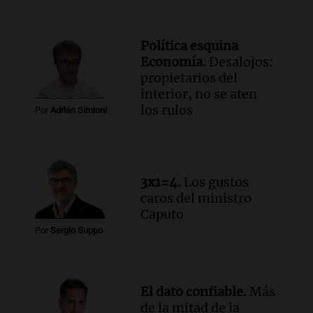
Episodios
Audio.
Río Gallegos reporta frío extremo
Política esquina
y llega avión para escuelas de la décima
Economía.
Desalojos:
brigada aérea
propietarios del
Panorama Federal
interior, no se aten
Episodios
los rulos
Por
Adrián Simioni
Audio.
La justicia reconoce al COVID
como enfermedad laboral tras la muerte
de un docente
Panorama Federal
3x1=4.
Los gustos
Episodios
caros del ministro
Caputo
Por
Sergio Suppo
El dato confiable.
Más
de la mitad de la