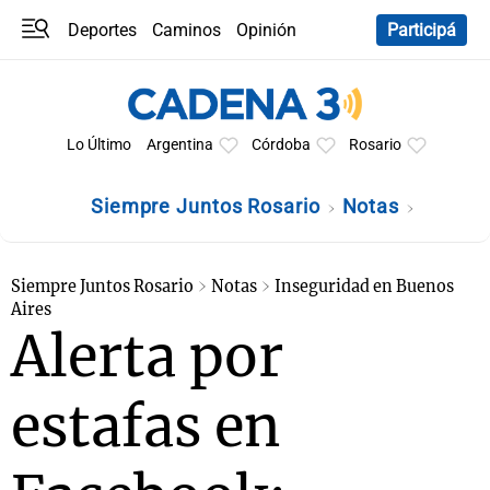
Deportes
Caminos
Opinión
Participá
Programas
Últimas coberturas
Últimas 24 h
En YouTube
Clima
Horóscopo
Lo Último
Argentina
Córdoba
Rosario
Siempre Juntos Rosario
Notas
Siempre Juntos Rosario
Notas
Inseguridad en Buenos
Aires
Alerta por
estafas en