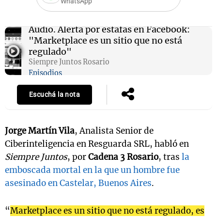
WhatsApp
Audio.
Alerta por estafas en Facebook:
"Marketplace es un sitio que no está
Notas
regulado"
s
Notas
Siempre Juntos Rosario
La Sole en
Episodios
ial
Mundial 2026
Cadena 3
Escuchá la nota
Jorge Martín Vila
, Analista Senior de
Ciberinteligencia en Resguarda SRL, habló en
Siempre Juntos
, por
Cadena 3 Rosario
, tras
la
emboscada mortal en la que un hombre fue
asesinado en Castelar, Buenos Aires
.
“
Marketplace es un sitio que no está regulado, es