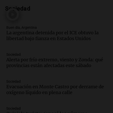
la Bulaya abrirá sus puertas mañana con
diversas actividades y sorpresas
Sociedad
Panorama Federal
Episodios
Audio.
Villa María presenta nuevos
Buen día, Argentina
edificios y proyecta una casa del
La argentina detenida por el ICE obtuvo la
estudiante con 48 municipios
libertad bajo fianza en Estados Unidos
involucrados
Panorama Federal
Episodios
Sociedad
Audio.
1° gol de Rosario Central a
Alerta por frío extremo, viento y Zonda: qué
Aldosivi (Zalazar en contra) - relato
provincias están afectadas este sábado
Gato Greco
Deportes Rosario
Episodios
Sociedad
Evacuación en Monte Castro por derrame de
Audio.
Recomendaciones de vino
oxígeno líquido en plena calle
bonarda para disfrutar el fin de semana
en Mendoza
Panorama Federal
Sociedad
Episodios