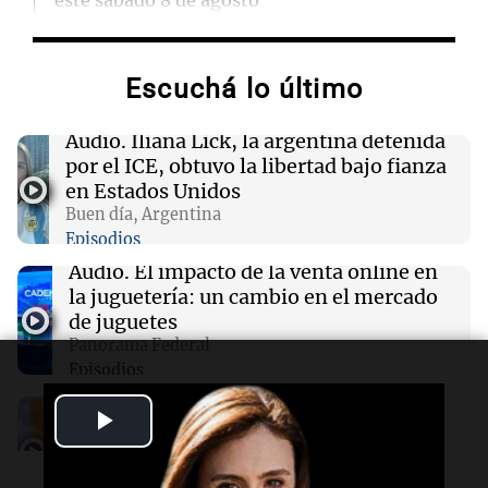
este sábado 8 de agosto
00:21
Clima
Escuchá lo último
Clima en Mendoza: cómo estará el tiempo
este sábado 8 de agosto
Audio.
Iliana Lick, la argentina detenida
por el ICE, obtuvo la libertad bajo fianza
00:16
Clima
en Estados Unidos
Clima en Santa Fe: cómo estará el tiempo este
Buen día, Argentina
sábado 8 de agosto
Episodios
Audio.
El impacto de la venta online en
00:11
Clima
la juguetería: un cambio en el mercado
Clima en Rosario: cómo estará el tiempo este
de juguetes
sábado 8 de agosto
Panorama Federal
Episodios
Audio.
La importancia de aprender a
Play
decir que no para mejorar nuestras
relaciones interpersonales
Video
Panorama Federal