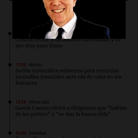
Lo último
13:08
Deportes
Central recibe a un Aldosivi necesitado y va
por otro paso firme
13:03
Mundo
Serbia intensifica esfuerzos para controlar
incendios forestales ante ola de calor en los
Balcanes
12:53
Ahora país
García Cuerva criticó a dirigentes que "hablan
de los pobres" y "se dan la buena vida"
12:49
Sociedad