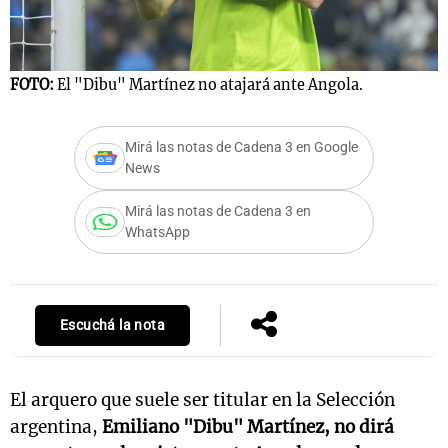
Notas
FOTO:
El "Dibu" Martínez no atajará ante Angola.
s
Notas
La Sole en
Mirá las notas de Cadena 3 en Google
ial
Mundial 2026
Cadena 3
News
Mirá las notas de Cadena 3 en
WhatsApp
Escuchá la nota
El arquero que suele ser titular en la Selección
argentina,
Emiliano "Dibu" Martínez, no dirá