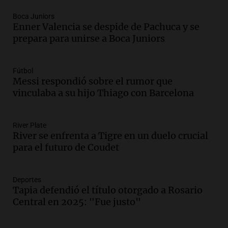
reglamentación": el reclamo del Kennel
Club por los criaderos de perros
Boca Juniors
Noticias Rosario
Enner Valencia se despide de Pachuca y se
Episodios
prepara para unirse a Boca Juniors
Audio.
Trump acusa a México de
perjudicar la economía estadounidense
Fútbol
y defiende sus aranceles
Messi respondió sobre el rumor que
Panorama Federal
vinculaba a su hijo Thiago con Barcelona
Episodios
Audio.
México y Perú reanudan
relaciones diplomáticas tras nueve
River Plate
River se enfrenta a Tigre en un duelo crucial
meses de ruptura por asilo político
para el futuro de Coudet
Panorama Federal
Episodios
Audio.
Kicillof critica represión en
Deportes
marcha y otras noticias nacionales de
Tapia defendió el título otorgado a Rosario
este miércoles
Central en 2025: "Fue justo"
Noticias
Episodios