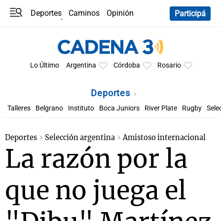
Deportes
Caminos
Opinión
Participá
Programas
Últimas coberturas
Últimas 24 h
En YouTube
Clima
Horóscopo
Lo Último
Argentina
Córdoba
Rosario
Deportes
Talleres
Belgrano
Instituto
Boca Juniors
River Plate
Rugby
Sele
Deportes
Selección argentina
Amistoso internacional
La razón por la
que no juega el