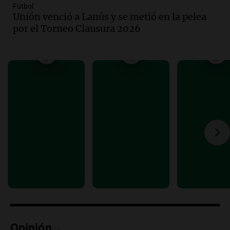
Audio.
Donald Trump acusa a México de
Fútbol
Unión venció a Lanús y se metió en la pelea
perjudicar a Estados Unidos en medio de
por el Torneo Clausura 2026
tensiones y críticas
Panorama Federal
Episodios
Audio.
Oncativo presenta su 52ª Fiesta
Nacional del Salame con la novedad de la
variedad “ultra premium”
Juntos
Episodios
Audio.
El reclamo del sector industrial
tras las críticas de Caputo: "Somos seres
humanos que trabajamos"
Noticias Rosario
Episodios
Audio.
Suspenden clases en Bariloche y
alrededores por nevadas y malas
condiciones de circulación
Opinión
Panorama Federal