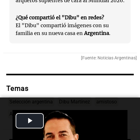
arqueros suplentes de cara al Mundial 2026.
¿Qué compartió el "Dibu" en redes?
El "Dibu" compartió imágenes con su
familia en su nueva casa en
Argentina
.
[Fuente: Noticias Argentinas]
Temas
Selección argentina
Dibu Martínez
amistoso
Angola
Lionel Scaloni
Play
Video