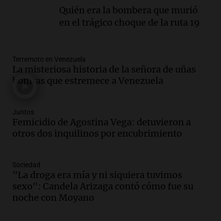
Episodios
Quién era la bombera que murió
Audio.
La Rioja inicia pago de bonos y
en el trágico choque de la ruta 19
avanza en discusión electoral y
protección de tierras
Panorama Federal
Terremoto en Venezuela
Episodios
La misteriosa historia de la señora de uñas
Audio.
Los Tekis presentaron
bonitas que estremece a Venezuela
"Cordillera y Mar" y llenaron de
carnaval el estudio de Cadena 3
Juntos
Juntos
Femicidio de Agostina Vega: detuvieron a
Episodios
otros dos inquilinos por encubrimiento
Audio.
La Expo La Bulaye 2026
comienza con sorpresas y grandes
premios para los visitantes
Sociedad
Noticias
"La droga era mía y ni siquiera tuvimos
Episodios
sexo": Candela Arizaga contó cómo fue su
Audio.
Córdoba: destituyeron a la
noche con Moyano
intendenta interina de Villa Santa Cruz
del Lago y se atrincheró