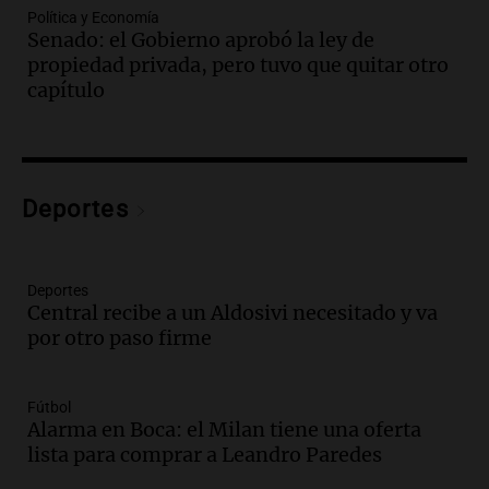
Política y Economía
Juntos
Senado: el Gobierno aprobó la ley de
Episodios
propiedad privada, pero tuvo que quitar otro
Audio.
Clases de tango y milonga en la
capítulo
Confitería El Oriental: una propuesta
cultural imperdible
Noticias
Episodios
Audio.
Más de la mitad de la población
Deportes
reza en la intimidad, según un informe
de la UBA
El dato confiable
Deportes
Episodios
Central recibe a un Aldosivi necesitado y va
por otro paso firme
Audio.
Cientos de fieles celebran a San
Cayetano pidiendo trabajo y salud en
Córdoba
Fútbol
Panorama Federal
Alarma en Boca: el Milan tiene una oferta
Episodios
lista para comprar a Leandro Paredes
Audio.
"Tiene que haber una