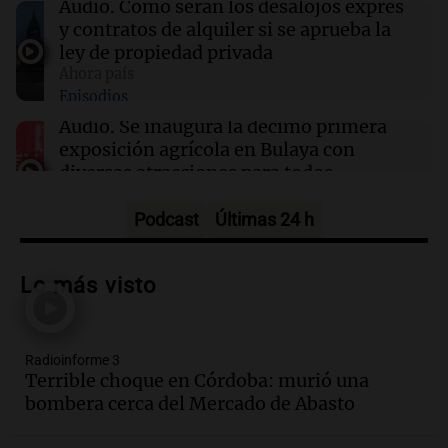
Audio.
Cómo serán los desalojos exprés
llenaron de carnaval el estudio de Cadena 3
y contratos de alquiler si se aprueba la
ley de propiedad privada
Ahora país
12:28
Clima
Episodios
Clima en Tucumán: cómo seguirá el tiempo
este viernes 7 de agosto
Audio.
Se inaugura la décimo primera
exposición agrícola en Bulaya con
diversas atracciones para todos
Panorama Federal
Episodios
Podcast
Últimas 24 h
Audio.
Se atrincheró la intendenta
interina de Villa Santa Cruz del Lago
Lo más visto
tras ser destituida
Ahora país
Episodios
Radioinforme 3
Audio.
Anuncian los ganadores de
Terrible choque en Córdoba: murió una
premios en Cadena 3: más de 15.000
bombera cerca del Mercado de Abasto
mensajes recibidos
Noticias