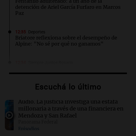
Fentanilo adulterado: a un año de la
detención de Ariel García Furfaro en Marcos
Paz
12:35
Deportes
Briatore reflexiona sobre el desempeño de
Alpine: "No sé por qué no ganamos"
12:34
Siempre Juntos Rosario
Retiraran hasta 14 camiones de basura de una
casa en Rosario por un caso de síndrome de
Diógenes
Escuchá lo último
12:33
Clima
Audio.
La justicia investiga una estafa
Clima en Salta: cómo seguirá el tiempo este
millonaria a través de una financiera en
viernes 7 de agosto
Mendoza y San Rafael
Panorama Federal
Episodios
12:31
Juntos
Los Tekis presentaron "Cordillera y Mar" y