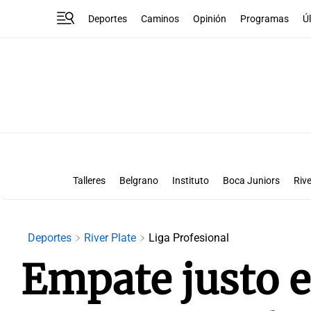
Deportes
Caminos
Opinión
Programas
Ú
Talleres
Belgrano
Instituto
Boca Juniors
Rive
Liga Superclásico
Te vi en la canch
Deportes
River Plate
Liga Profesional
Empate justo e