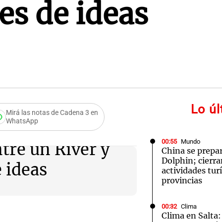
es de ideas
Lo ú
Mirá las notas de Cadena 3 en
WhatsApp
00:55
Mundo
tre un River y
China se prepar
Dolphin; cierra
 ideas
actividades turí
provincias
00:32
Clima
Clima en Salta: