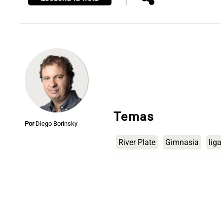
Notas
Notas
Editorial
Mundial 2026
La Sol
Temas
Por
Diego Borinsky
River Plate
Gimnasia
lig