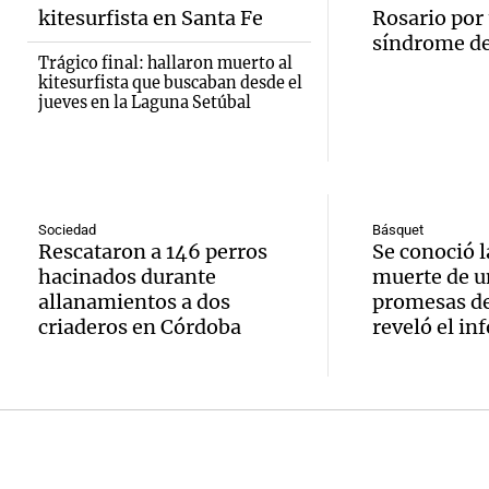
de vin
relato
Episodios
inicia 
kitesurfista en Santa Fe
Rosario por
para di
Greco
síndrome d
exposi
Trágico final: hallaron muerto al
fin de
kitesurfista que buscaban desde el
Deportes Ro
la Soc
jueves en la Laguna Setúbal
Episodios
Audio.
Mendo
Rural 
María 
Panorama F
Bulaya
Episodios
nuevo
Sociedad
Básquet
activi
Rescataron a 146 perros
Se conoció l
Audio.
edific
hacinados durante
muerte de u
para t
Prepar
casa d
allanamientos a dos
promesas de
famili
criaderos en Córdoba
reveló el in
finales
estudi
Panorama F
Audio.
gran
para j
Episodios
Denunc
exposi
de la 
repres
la soc
Panorama F