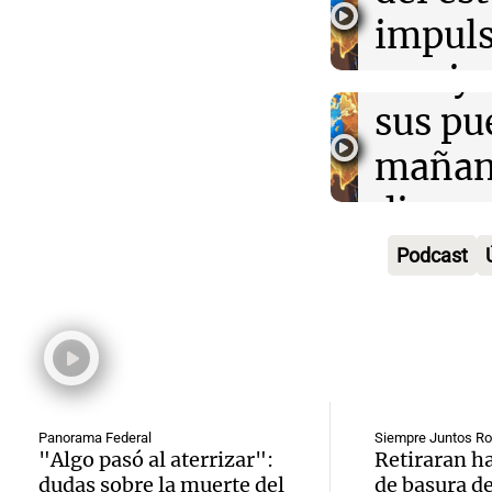
la rura
impuls
Deportes Ro
Episodios
Audio.
Bulaya
crecim
María 
sus pu
Villa 
nuevo
mañan
Panorama F
Episodios
edifici
divers
Audio.
proyec
activi
Podcast
Rosari
casa d
sorpre
Centra
estudi
Panorama F
Aldosi
Episodios
48 mun
Audio.
(Zalaz
involu
Recom
Panorama Federal
Siempre Juntos Ro
contra
Audio.
"Algo pasó al aterrizar":
Retiraran h
Panorama F
dudas sobre la muerte del
de basura de