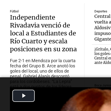
Fútbol
Deportes
Independiente
Central
vuelta 
Rivadavia venció de
Aldosivi
local a Estudiantes de
impuso 
Gigante
Río Cuarto y escala
posiciones en su zona
¡Gritalo,
los goles
Central e
Fue 2-1 en Mendoza por la cuarta
ante Aldo
fecha del Grupo B. Arce anotó los
goles del local, uno de ellos de
penal. Gabriel Alanís descontó
para los cordobeses. “La Lepra”
Boca Junio
está a dos puntos de los líderes,
Alarma 
aunque con un partido más.
Play
Milan t
oferta l
Video
compra