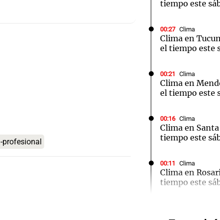
tiempo este sá
00:27
Clima
Clima en Tucu
el tiempo este 
Notas
Notas
No
00:21
Clima
Clima en Mend
e en Cadena 3
El huracán de Arequito
Cadena 3 en
el tiempo este 
00:16
Clima
Clima en Santa 
tiempo este sá
a-profesional
Audio.
00:11
Clima
Clima en Rosari
tiempo este sá
Ensam
Munici
00:08
La Cadena del
Independiente 