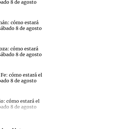
bado 8 de agosto
mán: cómo estará
sábado 8 de agosto
Notas
tas
Notas
Venezuela de
oza: cómo estará
 Groenlandia
Comprometidos
Madur
sábado 8 de agosto
Fe: cómo estará el
bado 8 de agosto
El
o: cómo estará el
bado 8 de agosto
ble
pal de
 Gol
Rivadavia venció