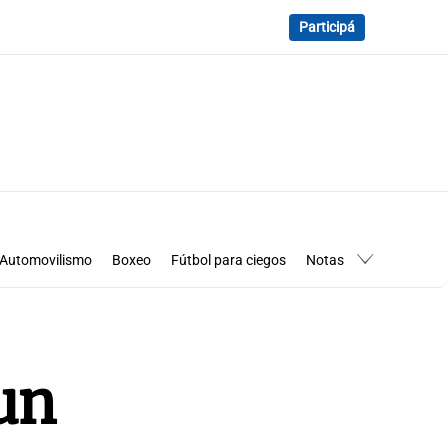
Participá
Automovilismo
Boxeo
Fútbol para ciegos
Notas
essimanía
Los Pumas en Córdoba
un