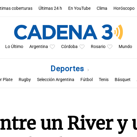
ltimas coberturas
Últimas 24 h
En YouTube
Clima
Horóscopo
Lo Último
Argentina
Córdoba
Rosario
Mundo
Deportes
r Plate
Rugby
Selección Argentina
Fútbol
Tenis
Básquet
a
Rueda la pelota
Racing de Córdoba
Superclásico cordobés
M
ntre un River y 