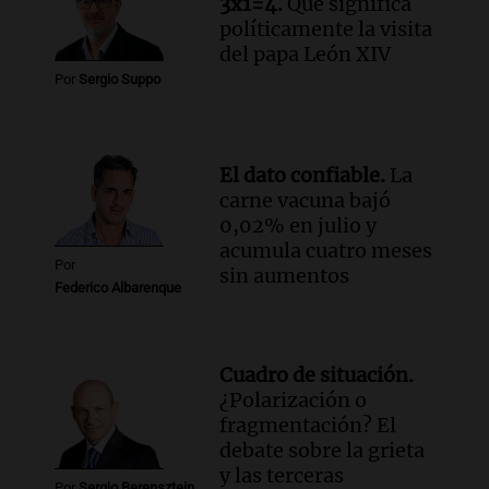
3x1=4.
Qué significa
Episodios
políticamente la visita
Audio.
Monseñor Fenoy celebra la visita
del papa León XIV
de León XIV a Argentina y reflexiona
Por
Sergio Suppo
sobre su impacto espiritual
Panorama Federal
Episodios
El dato confiable.
La
Audio.
El ministro de Economía de Santa
carne vacuna bajó
Fe relativiza el impacto del fallo sobre
0,02% en julio y
jubilaciones en la provincia
acumula cuatro meses
Panorama Federal
Por
sin aumentos
Episodios
Federico Albarenque
Cuadro de situación.
¿Polarización o
fragmentación? El
debate sobre la grieta
y las terceras
Por
Sergio Berensztein