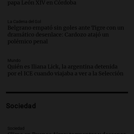
papa León XIV en Córdoba
Viva la Radio Rosario
Episodios
Audio.
Juan Pedro Colombo, rematador
La Cadena del Gol
Belgrano empató sin goles ante Tigre con un
de hacienda: “Las tecnologías no
dramático desenlace: Cardozo atajó un
reemplazan el contacto con la gente”
polémico penal
La Argentina, hoy
Episodios
Audio.
Un trabajador herido tras caer a
Mundo
Quién es Iliana Lick, la argentina detenida
un pozo de 17 metros en Nueva Córdoba
por el ICE cuando viajaba a ver a la Selección
Panorama Federal
Episodios
Audio.
Lanzamiento del Tigo 7 CSH: el
nuevo híbrido enchufable de Chery llega
Sociedad
al mercado argentino
Panorama Federal
Episodios
Sociedad
Audio.
Perito Moreno recibe la Copa