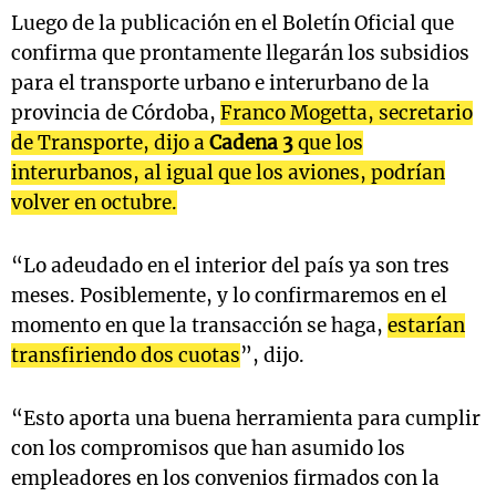
Luego de la publicación en el Boletín Oficial que
confirma que prontamente llegarán los subsidios
para el transporte urbano e interurbano de la
Notas
provincia de Córdoba,
Franco Mogetta, secretario
s
Notas
de Transporte, dijo a
Cadena 3
que los
La Sole en
ial
Mundial 2026
Cadena 3
interurbanos, al igual que los aviones, podrían
volver en octubre.
“Lo adeudado en el interior del país ya son tres
meses. Posiblemente, y lo confirmaremos en el
momento en que la transacción se haga,
estarían
transfiriendo dos cuotas
”, dijo.
“Esto aporta una buena herramienta para cumplir
con los compromisos que han asumido los
empleadores en los convenios firmados con la