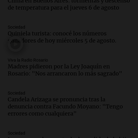
Clima en Buenos Aires: tormentas y descenso
Mundial de Natación de Invierno con
de temperatura para el jueves 6 de agosto
récords y atletas de 20 países
Amamos Argentina
Episodios
Sociedad
Audio.
Conductor imputado por
Quiniela turista: conocé los números
accidente fatal en San Luis dejó tres
ganadores de hoy miércoles 5 de agosto.
jóvenes muertos y un herido grave
Panorama Federal
Episodios
Viva la Radio Rosario
Madres pidieron por la Ley Joaquín en
Audio.
Historiador de la UBA celebró la
Rosario: "Nos arrancaron lo más sagrado"
marcha atrás en la Ley de Tierras:
“Frenamos un saqueo de recursos”
Amamos Argentina
Sociedad
Episodios
Candela Arizaga se pronuncia tras la
Audio.
Ahyre estuvo en el Estudio
denuncia contra Facundo Moyano: "Tengo
Federal Sancor Seguros y adelantó su
errores como cualquiera"
nuevo tema a Cadena 3 Rosario.
Viva la Radio Rosario
Sociedad
Episodios