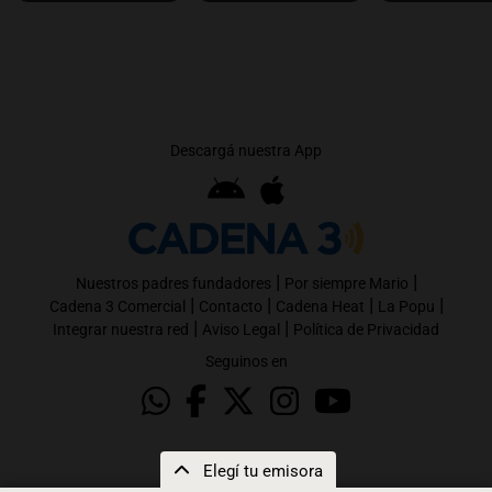
Descargá nuestra App
|
|
Nuestros padres fundadores
Por siempre Mario
|
|
|
|
Cadena 3 Comercial
Contacto
Cadena Heat
La Popu
|
|
Integrar nuestra red
Aviso Legal
Política de Privacidad
Seguinos en
Elegí tu emisora