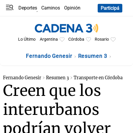
Deportes
Caminos
Opinión
Participá
Programas
Últimas coberturas
Últimas 24 h
En YouTube
Clima
Horóscopo
Lo Último
Argentina
Córdoba
Rosario
Fernando Genesir
Resumen 3
Fernando Genesir
Resumen 3
Transporte en Córdoba
Creen que los
interurbanos
podrían volver