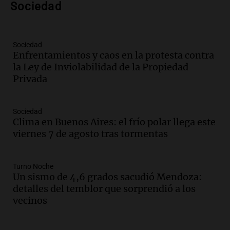
Sociedad
Episodios
Audio.
Nicolás Marotta, el cordobés de
Recoleta: “Enfrentar a Boca, sea donde
sea, va a ser lindo”
Sociedad
Enfrentamientos y caos en la protesta contra
La Cadena del Gol
la Ley de Inviolabilidad de la Propiedad
Episodios
Privada
Audio.
Débora Blanca, psicóloga experta
en ludopatía: “Tener el casino en la
mano es muy peligroso”
Sociedad
La Argentina, hoy
Clima en Buenos Aires: el frío polar llega este
Episodios
viernes 7 de agosto tras tormentas
Audio.
Docentes italianos visitaron la
ciudad de Córdoba para interiorizarse
Turno Noche
sobre los parques educativos
Un sismo de 4,6 grados sacudió Mendoza:
Amamos Argentina
detalles del temblor que sorprendió a los
Episodios
vecinos
Audio.
Meteorólogo alertó que El Niño
traerá más lluvias y eventos extremos