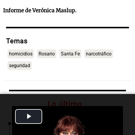
Informe de Verónica Maslup.
Temas
homicidios
Rosario
Santa Fe
narcotráfico
seguridad
Lo último
Play
00:27
Clima
Video
Clima en Tucumán: cómo estará el tiempo