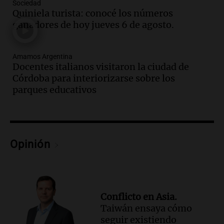
durante la primavera
Sociedad
Informados al regreso
Quiniela turista: conocé los números
Episodios
ganadores de hoy jueves 6 de agosto.
Audio.
Córdoba sigue trabajando para
restablecer el servicio de electricidad
Amamos Argentina
tras fuertes vientos
Docentes italianos visitaron la ciudad de
Panorama Federal
Córdoba para interiorizarse sobre los
Episodios
parques educativos
Audio.
Según una encuesta, el 80% de
los empresarios del país cree que la
economía mejorará el próximo año
Amamos Argentina
Opinión
Episodios
Audio.
Carolina Losada: "Faltó que el
oficialismo la explique mejor" sobre la
ley de propiedad privada
Informados al regreso
Conflicto en Asia.
Episodios
Taiwán ensaya cómo
Audio.
Debate en el Senado y protesta
seguir existiendo