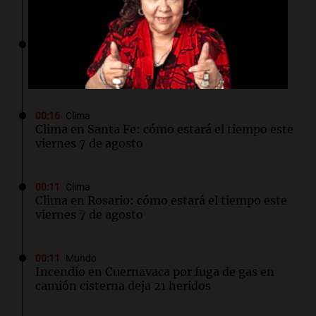
este viernes 7 de agosto
00:22
Clima
Clima en Mendoza: cómo estará el tiempo
este viernes 7 de agosto
00:16
Clima
Clima en Santa Fe: cómo estará el tiempo este
viernes 7 de agosto
00:11
Clima
Clima en Rosario: cómo estará el tiempo este
viernes 7 de agosto
00:11
Mundo
Incendio en Cuernavaca por fuga de gas en
camión cisterna deja 21 heridos