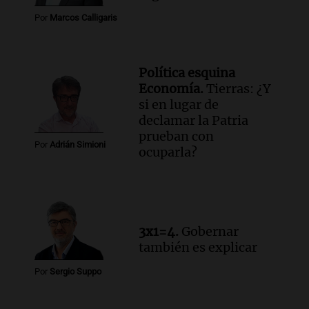
en Rosario contra la ley de Propiedad
Por
Marcos Calligaris
Privada.
Viva la Radio Rosario
Episodios
Política esquina
Audio.
Manifestación en Rosario contra
Economía.
Tierras: ¿Y
la ley de Propiedad Privada debatida en
si en lugar de
el Senado.
declamar la Patria
Viva la Radio Rosario
prueban con
Episodios
Por
Adrián Simioni
ocuparla?
Audio.
Luis Juez cuestionó la polémica
por la Ley de Tierras: "Construyeron un
relato mentiroso"
Informados al regreso
Episodios
3x1=4.
Gobernar
también es explicar
Por
Sergio Suppo