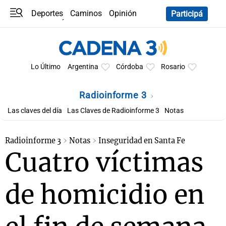
Deportes
Caminos
Opinión
Participá
Programas
Últimas coberturas
Últimas 24 h
En YouTube
Clima
Horóscopo
Lo Último
Argentina
Córdoba
Rosario
Radioinforme 3
Las claves del día
Las Claves de Radioinforme 3
Notas
Radioinforme 3
Notas
Inseguridad en Santa Fe
Cuatro víctimas
de homicidio en