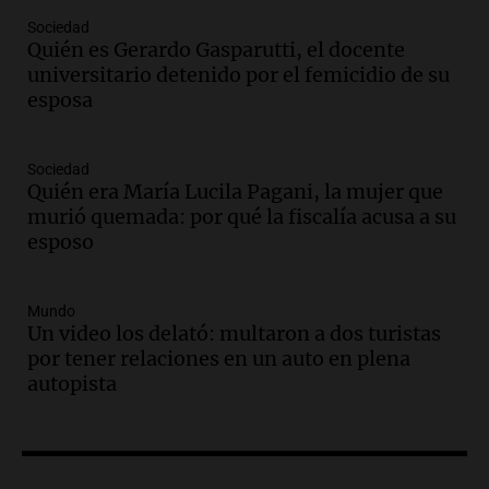
Audio.
Condenan a tres años de prisión
Sociedad
en suspenso a hombre por simular robo
Quién es Gerardo Gasparutti, el docente
de recaudación en San Luis
universitario detenido por el femicidio de su
Panorama Federal
esposa
Episodios
Audio.
Medicina reproductiva, entre la
ayuda por problemas de fertilidad y la
Sociedad
Quién era María Lucila Pagani, la mujer que
ostentación de millonarios
murió quemada: por qué la fiscalía acusa a su
Amamos Argentina
esposo
Episodios
Audio.
El juicio contra Oscar González
avanza con testimonios clave sobre el
Mundo
accidente en Villa Dolores
Un video los delató: multaron a dos turistas
Panorama Federal
por tener relaciones en un auto en plena
Episodios
autopista
Audio.
El teatro Real da la bienvenida a
la temporada Rock Real con bandas
tributo todos los jueves
Panorama Federal