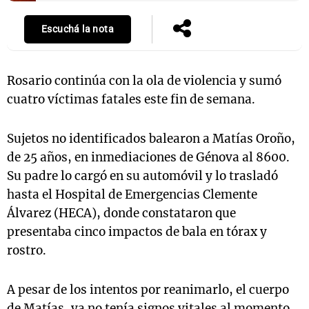
Escuchá la nota
Notas
s
Notas
Rosario continúa con la ola de violencia y sumó
La Sole en
cuatro víctimas fatales este fin de semana.
ial
Mundial 2026
Cadena 3
Sujetos no identificados balearon a Matías Oroño,
de 25 años, en inmediaciones de Génova al 8600.
Su padre lo cargó en su automóvil y lo trasladó
hasta el Hospital de Emergencias Clemente
Álvarez (HECA), donde constataron que
presentaba cinco impactos de bala en tórax y
rostro.
A pesar de los intentos por reanimarlo, el cuerpo
de Matías, ya no tenía signos vitales al momento