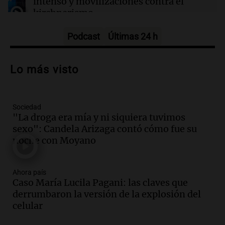
intenso y movilizaciones contra el
kirchnerismo
Panorama Federal
Episodios
Podcast
Últimas 24 h
Audio.
Debate en el Senado sobre
propiedad privada y cuestionamientos a
Lo más visto
la soberanía digital en Argentina
Panorama Federal
Episodios
Sociedad
Audio.
Mendoza se prepara para un fin
"La droga era mía y ni siquiera tuvimos
de semana helado y ciudadanos
sexo": Candela Arizaga contó cómo fue su
marchan contra reforma de tierras
noche con Moyano
Panorama Federal
Episodios
Ahora país
Audio.
El "Mono" de Kapanga
Caso María Lucila Pagani: las claves que
adelantó su show en Rosario.
derrumbaron la versión de la explosión del
Viva la Radio Rosario
celular
Episodios