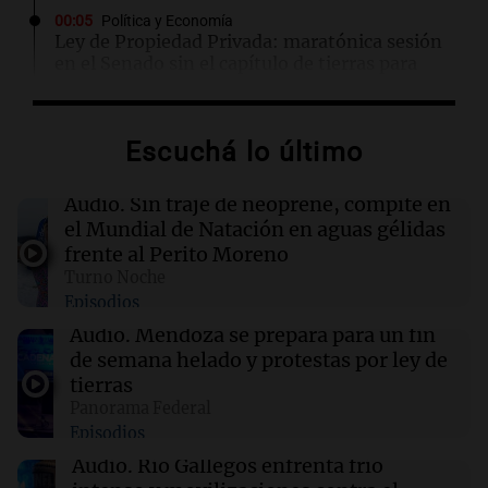
00:05
Política y Economía
Ley de Propiedad Privada: maratónica sesión
en el Senado sin el capítulo de tierras para
extranjeros
Escuchá lo último
00:05
Clima
Clima en CABA: cómo estará el tiempo este
viernes 7 de agosto
Audio.
Sin traje de neoprene, compite en
el Mundial de Natación en aguas gélidas
frente al Perito Moreno
00:00
Clima
Turno Noche
Clima en Córdoba: cómo estará el tiempo este
Episodios
viernes 7 de agosto
Audio.
Mendoza se prepara para un fin
de semana helado y protestas por ley de
23:50
Deportes
tierras
Manuel Tripano se consagró nuevamente
Panorama Federal
campeón panamericano de canotaje eslalon
Episodios
en Canadá
Audio.
Río Gallegos enfrenta frío