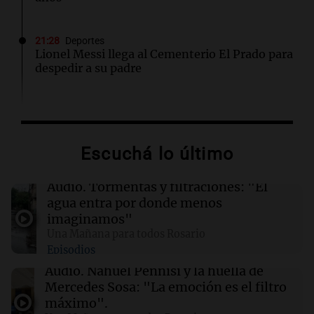
21:28
Deportes
Lionel Messi llega al Cementerio El Prado para
despedir a su padre
21:22
Mundo
Veranos secos y calurosos amenazan diques
de los Países Bajos y comercio fluvial en
Escuchá lo último
Alemania
Audio.
Tormentas y filtraciones: "El
21:17
Mundo
agua entra por donde menos
Berkshire Hathaway invierte $10.000 millones
imaginamos"
en Google y recompra acciones por $4.500
Una Mañana para todos Rosario
millones
Episodios
Audio.
Nahuel Pennisi y la huella de
21:10
La Cadena del Gol
Mercedes Sosa: "La emoción es el filtro
Boca rescató un empate 1-1 ante Vélez y dejó
máximo".
pasar la chance de acercarse a la cima