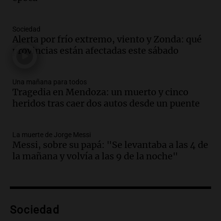
tras la muerte de su papá
Una mañana para todos
Sociedad
Episodios
Alerta por frío extremo, viento y Zonda: qué
Audio.
Ley de Propiedad Privada: el revés
provincias están afectadas este sábado
en el Congreso expuso una debilidad
comunicacional del Gobierno
Una mañana para todos
Una mañana para todos
Episodios
Tragedia en Mendoza: un muerto y cinco
heridos tras caer dos autos desde un puente
Audio.
Casabindo se prepara para una
celebración única: 30.000 turistas y el
tradicional Toreo de la Vincha
La muerte de Jorge Messi
Una mañana para todos
Messi, sobre su papá: "Se levantaba a las 4 de
Episodios
la mañana y volvía a las 9 de la noche"
Audio.
Borges, abogada de Pourrain:
"Tres hombres se lo llevaron para
hacerle preguntas y nunca regresó"
Una mañana para todos
Episodios
Sociedad