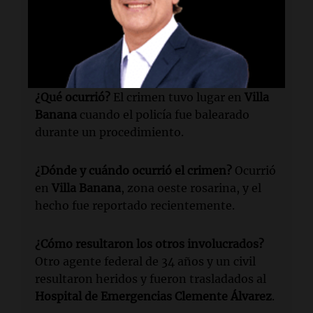
¿Quién fue detenido?
Un hombre de 46
años fue detenido como sospechoso del
crimen del policía federal
Rodolfo Arnaldo
Manfredi
.
¿Qué ocurrió?
El crimen tuvo lugar en
Villa
Banana
cuando el policía fue balearado
durante un procedimiento.
¿Dónde y cuándo ocurrió el crimen?
Ocurrió
en
Villa Banana
, zona oeste rosarina, y el
hecho fue reportado recientemente.
¿Cómo resultaron los otros involucrados?
Otro agente federal de 34 años y un civil
resultaron heridos y fueron trasladados al
Hospital de Emergencias Clemente Álvarez
.