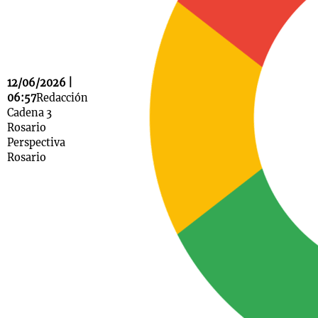
Notas
s
Notas
12/06/2026 |
La Sole en
06:57
Redacción
ial
Mundial 2026
Cadena 3
Cadena 3
Rosario
Perspectiva
Rosario