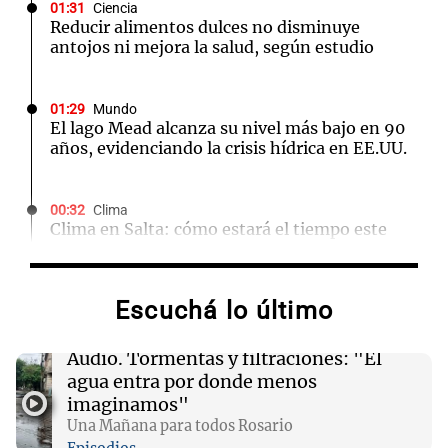
01:31
Ciencia
Reducir alimentos dulces no disminuye
antojos ni mejora la salud, según estudio
01:29
Mundo
El lago Mead alcanza su nivel más bajo en 90
años, evidenciando la crisis hídrica en EE.UU.
00:32
Clima
Clima en Salta: cómo estará el tiempo este
domingo 9 de agosto
Escuchá lo último
00:26
Clima
Clima en Tucumán: cómo estará el tiempo
este domingo 9 de agosto
Audio.
Tormentas y filtraciones: "El
agua entra por donde menos
imaginamos"
00:21
Clima
Una Mañana para todos Rosario
Clima en Mendoza: cómo estará el tiempo