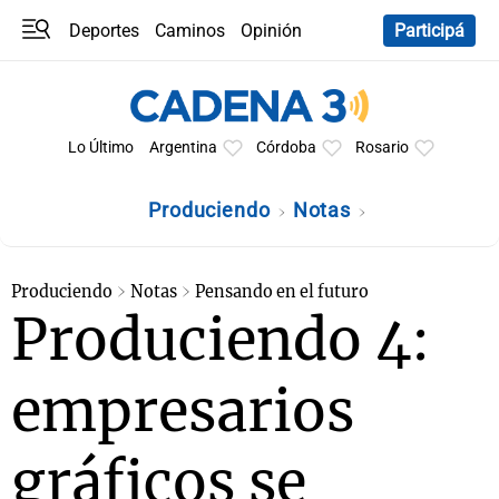
Deportes
Caminos
Opinión
Participá
Programas
Últimas coberturas
Últimas 24 h
En YouTube
Clima
Horóscopo
Lo Último
Argentina
Córdoba
Rosario
Produciendo
Notas
Produciendo
Notas
Pensando en el futuro
Produciendo 4:
empresarios
gráficos se