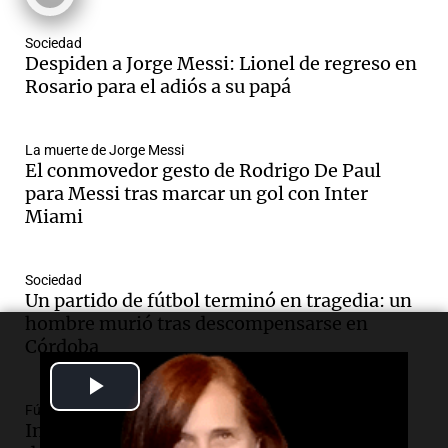
Una mañana para todos
Episodios
Sociedad
Audio.
Messi llegará esta noche a
Despiden a Jorge Messi: Lionel de regreso en
Rosario para acompañar a su familia
Rosario para el adiós a su papá
tras la muerte de su papá
Una mañana para todos
La muerte de Jorge Messi
Episodios
El conmovedor gesto de Rodrigo De Paul
Audio.
Ley de Propiedad Privada: el revés
para Messi tras marcar un gol con Inter
en el Congreso expuso una debilidad
Miami
comunicacional del Gobierno
Una mañana para todos
Episodios
Sociedad
Un partido de fútbol terminó en tragedia: un
Audio.
Casabindo se prepara para una
hombre murió tras descompensarse en
celebración única: 30.000 turistas y el
Córdoba
tradicional Toreo de la Vincha
Una mañana para todos
Play
Episodios
Fútbol
Audio.
Borges, abogada de Pourrain:
Video
Instituto festejó sus 108 años con un golazo
"Tres hombres se lo llevaron para