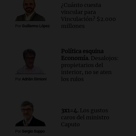
¿Cuánto cuesta
Audio.
Mateo, a los 25 años, lucha
vincular para
contra el tiempo: necesita un trasplante
Vinculación? $2.000
para poder seguir viviend
millones
Por
Guillermo López
Una mañana para todos
Episodios
Audio.
Estiman que la inflación nacional
Política esquina
de julio será menor al 2,9% registrado
Economía.
Desalojos:
en CABA
propietarios del
Una mañana para todos
interior, no se aten
Episodios
los rulos
Por
Adrián Simioni
Audio.
Altas Cumbres: rescataron a una
cabra que llevaba ocho días atrapada en
un precipicio
Una mañana para todos
3x1=4.
Los gustos
Episodios
caros del ministro
Audio.
Chile planteó mejorar la
Caputo
conectividad fronteriza, aérea y digital
Por
Sergio Suppo
con Jujuy