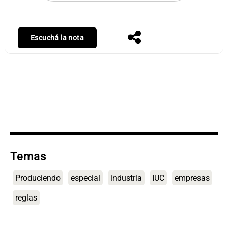
Escuchá la nota
Notas
s
Notas
La Sole en
ial
Mundial 2026
Cadena 3
Temas
Produciendo
especial
industria
IUC
empresas
reglas