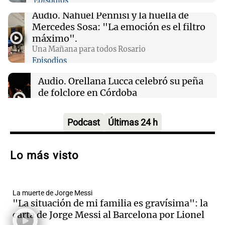
Episodios
este domingo 9 de agosto
Audio.
Nahuel Pennisi y la huella de
Mercedes Sosa: "La emoción es el filtro
00:16
Clima
máximo".
Clima en Santa Fe: cómo estará el tiempo este
Una Mañana para todos Rosario
domingo 9 de agosto
Episodios
Audio.
Orellana Lucca celebró su peña
de folclore en Córdoba
Tarde y Media
Episodios
Podcast
Últimas 24 h
Audio.
Trágico accidente en Mendoza:
un muerto y varios heridos tras caída de
Lo más visto
vehículos desde un puente
Panorama Federal
Episodios
La muerte de Jorge Messi
Audio.
Tragedia en Mendoza: un muerto
"La situación de mi familia es gravísima": la
y cinco heridos tras caer dos autos desde
carta de Jorge Messi al Barcelona por Lionel
un puente