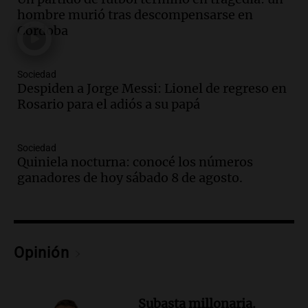
Audio.
El orgullo y el sueño argentino de
hombre murió tras descompensarse en
Jorge Messi en una entrevista con Rony
Córdoba
Vargas en 2007
Una mañana para todos
Episodios
Sociedad
Audio.
El abuelo de Agostina Vega, tras
Despiden a Jorge Messi: Lionel de regreso en
las nuevas detenciones: "En esa casa
Rosario para el adiós a su papá
todos tenían algo que ver"
Una mañana para todos
Sociedad
Episodios
Quiniela nocturna: conocé los números
Audio.
Una nutricionista derribó el mito
ganadores de hoy sábado 8 de agosto.
del desayuno ideal: qué alimentos
conviene priorizar
Una mañana para todos
Episodios
Opinión
Audio.
Murió Jorge Messi
Una mañana para todos
Episodios
Subasta millonaria.