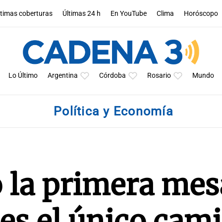
ltimas coberturas
Últimas 24 h
En YouTube
Clima
Horóscopo
Lo Último
Argentina
Córdoba
Rosario
Mundo
Política y Economía
 la primera mes
 es el único cam