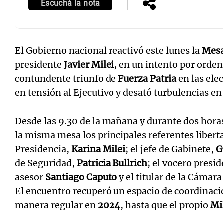
Escuchá la nota
El Gobierno nacional reactivó este lunes la
Mesa
presidente
Javier Milei
, en un intento por ordena
Notas
Notas
contundente triunfo de
Fuerza Patria
en las ele
Editorial
Mundial 2026
La Sol
en tensión al Ejecutivo y desató turbulencias e
Desde las 9.30 de la mañana y durante dos hora
la misma mesa los principales referentes libertar
Presidencia,
Karina Milei
; el jefe de Gabinete,
G
de Seguridad,
Patricia Bullrich
; el vocero presid
asesor
Santiago Caputo
y el titular de la Cámar
El encuentro recuperó un espacio de coordinaci
manera regular en
2024
, hasta que el propio
Mi