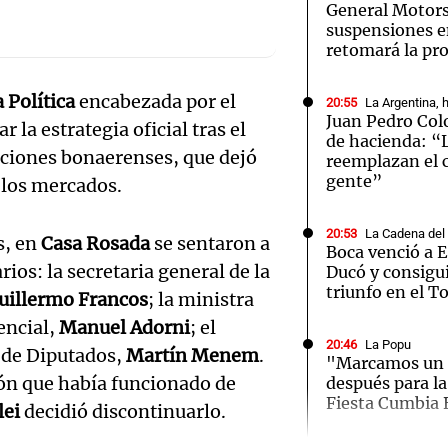
General Motors
suspensiones e
retomará la pr
 Política
encabezada por el
20:55
La Argentina, 
Juan Pedro Co
r la estrategia oficial tras el
Notas
Notas
No
de hacienda: “
cciones bonaerenses, que dejó
reemplazan el 
e en Cadena 3
El huracán de Arequito
Cadena 3 en
gente”
n los mercados.
20:53
La Cadena del
s, en
Casa Rosada
se sentaron a
Boca venció a E
ios: la secretaria general de la
Ducó y consigu
triunfo en el T
uillermo Francos
; la ministra
encial,
Manuel Adorni
; el
20:46
La Popu
a de Diputados,
Martín Menem
.
"Marcamos un 
ón que había funcionado de
después para la
Audio.
Fiesta Cumbia 
lei
decidió discontinuarlo.
Pedro