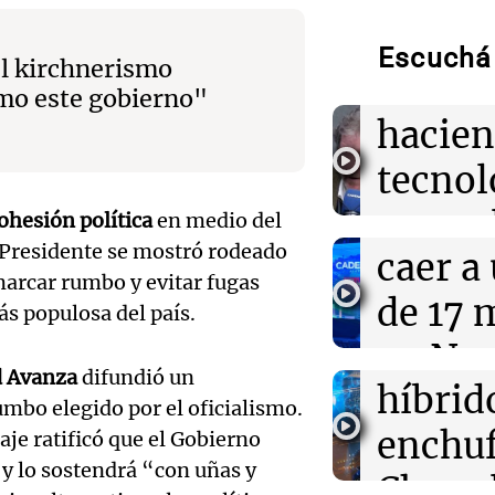
20:30
Mundo
Un cohete de S
Colom
contra la Luna 
Escuchá 
 el kirchnerismo
preocupación e
remat
omo este gobierno"
Audio.
hacien
20:29
Sociedad
Día de la Niñez
trabaj
tecnol
celebra y su hi
de fecha en Ar
Audio.
herido
reempl
ohesión política
en medio del
l Presidente se mostró rodeado
Lanza
caer a
20:28
Amamos Argen
contac
Perito Moreno 
marcar rumbo y evitar fugas
Mundial de Nat
del Ti
de 17 
gente
ás populosa del país.
con récords y a
Audio.
el nue
en Nu
La Argentin
Episodios
d Avanza
difundió un
20:11
Congreso Aapr
Moren
híbrid
Córdo
Ahyre adelantó
mbo elegido por el oficialismo.
en Cadena 3 de
la Cop
enchuf
Panorama F
aje ratificó que el Gobierno
Aapresid
Episodios
 y lo sostendrá “con uñas y
Audio.
Mundi
Chery 