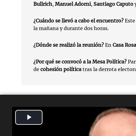
Bullrich
,
Manuel Adorni
,
Santiago Caputo
¿Cuándo se llevó a cabo el encuentro?
Este 
la mañana y durante dos horas.
¿Dónde se realizó la reunión?
En
Casa Ros
¿Por qué se convocó a la Mesa Política?
Par
de
cohesión política
tras la derrota elector
Temas
Play
Milei
Gobierno
mesa política
reunión
Gabinete
Video