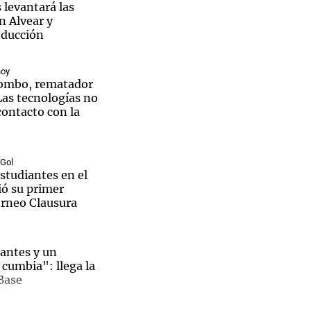
 levantará las
n Alvear y
oducción
hoy
Notas
lombo, rematador
tas
Notas
Las tecnologías no
Venezuela de
contacto con la
 Groenlandia
Comprometidos
Madur
 Gol
studiantes en el
ió su primer
orneo Clausura
antes y un
 cumbia": llega la
Juan
Base