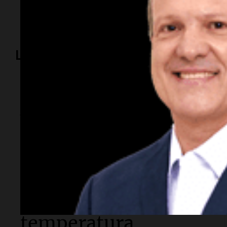
Casa Rosada
Lo más visto
Sociedad
Alerta amarilla por
ciclogénesis:
tormentas, ráfagas
de 70 km/h y fuerte
descenso de
temperatura