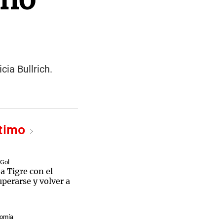
ia Bullrich.
ltimo
 Gol
 a Tigre con el
uperarse y volver a
nomía