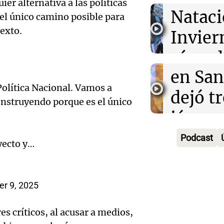
er alternativa a las políticas
Condu
Nataci
merca
s el único camino posible para
texto.
imput
Invier
argent
Audio.
accide
récord
Panorama F
Episodios
Histor
en San
atleta
Política Nacional. Vamos a
la UBA
dejó tr
países
onstruyendo porque es el único
Audio.
la mar
jóvene
Amamos Arg
Episodios
estuvo
atrás 
muerto
Podcast
yecto y…
Estudi
de Tie
herido
Audio.
Federa
“Fren
Panorama F
r 9, 2025
Episodios
del Pa
Seguro
saqueo
Intern
s críticos, al acusar a medios,
adelan
recurs