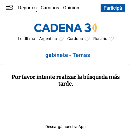
Deportes
Caminos
Opinión
Participá
Programas
Últimas coberturas
Últimas 24 h
En YouTube
Clima
Horóscopo
Lo Último
Argentina
Córdoba
Rosario
gabinete - Temas
Por favor intente realizar la búsqueda más
tarde.
Descargá nuestra App