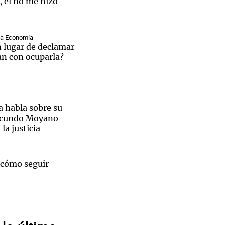
, él no me hizo
ina Economía
en lugar de declamar
an con ocuparla?
Notas
tas
Notas
Venezuela de
 Groenlandia
Comprometidos
Madur
a habla sobre su
Facundo Moyano
 la justicia
 cómo seguir
Santa
ctivará