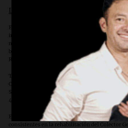
Las obras
El proyecto contempla la renovación de la infra
inversión total es de $ 29.144.838.246, y para lo
metros de cañería alcanzando 8.350 conexiones
beneficiadas son Esperanza, Rufino, Rosario, Sa
Reconquista y San Lorenzo
También se renovará la red cloacal en 12 ciudade
Cañada de Gómez, Rufino, Reconquista, Santa F
San Lorenzo y Rosario, con una inversión de $ 
43.701 metros de cañería y 2.205 conexiones cl
El Plan presentado incluye además obras compl
consistentes en la rehabilitación del Colector 