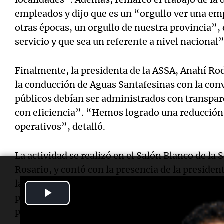
empleados y dijo que es un “orgullo ver una em
otras épocas, un orgullo de nuestra provincia”,
servicio y que sea un referente a nivel nacional”
Finalmente, la presidenta de la ASSA, Anahí R
la conducción de Aguas Santafesinas con la conv
públicos debían ser administrados con transp
con eficiencia”. “Hemos logrado una reducción 
operativos”, detalló.
La actividad se realizó en el Salón Blanco de la
Rosario, y contó con la presencia de la preside
la provincia, Clara García; el intendente de Rosa
Play
provincial por el departamento Rosario, Ciro Se
provinciales, municipales y comunales.
Video