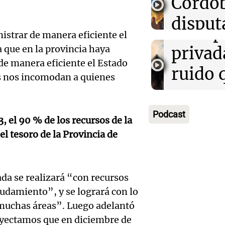
Córdob
Maroc
Inviol
disput
Panorama F
de la 
Episodios
strar de manera eficiente el
custod
Audio.
privada
a que en la provincia haya
Salta
de manera eficiente el Estado
Lanza
ruido 
s nos incomodan a quienes
Panorama F
campa
cosas
Episodios
Audio.
que ni
impor
Podcast
una be
, el 90 % de los recursos de la
cáncer
Editorial
l tesoro de la Provincia de
secund
Episodios
Audio.
regalo
mudó 
de los
día del
da se realizará “con recursos
Córdob
ejecut
La Argentin
udamiento”, y se logrará con lo
lleva l
Episodios
 muchas áreas”. Luego adelantó
espera
Audio.
oyectamos que en diciembre de