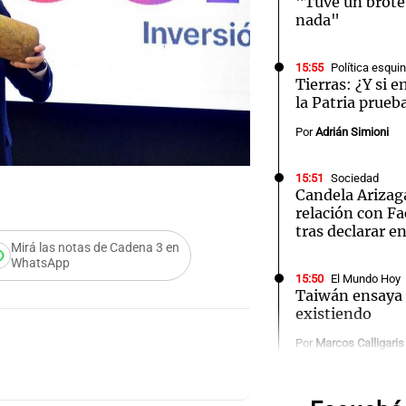
"Tuve un brote
nada"
15:55
Política esqu
Tierras: ¿Y si 
la Patria prueb
Notas
Notas
No
Por
Adrián Simioni
e en Cadena 3
El huracán de Arequito
Cadena 3 en
15:51
Sociedad
Candela Arizag
relación con 
tras declarar en
Mirá las notas de Cadena 3 en
WhatsApp
15:50
El Mundo Hoy
Taiwán ensaya
existiendo
Por
Marcos Calligaris
Audio.
Fe rea
15:42
Sociedad