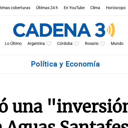
ltimas coberturas
Últimas 24 h
En YouTube
Clima
Horóscopo
Lo Último
Argentina
Córdoba
Rosario
Mundo
Política y Economía
ó una "inversió
a Aguas Santafe