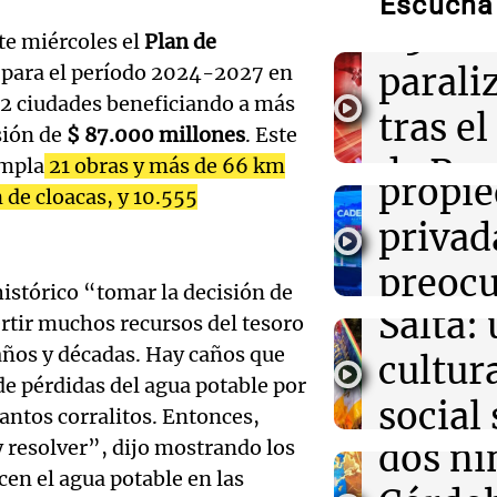
La senadora e
Escuchá 
podrá votar de 
1.500 
te miércoles el
Plan de
sesión del Sen
Audio.
parali
para el período 2024-2027 en
en el 
12 ciudades beneficiando a más
15:41
3x1:4
tras el
Gobernar tambi
sión de
$ 87.000 millones
. Este
por la 
de Pro
Por
Sergio Suppo
empla
21 obras y más de 66 km
Audio.
propi
 de cloacas, y 10.555
la pro
15:37
Mundo
comun
privad
Dos detenidos t
Panorama F
consulado de E
bolivi
preocu
Episodios
histórico “tomar la decisión de
Audio.
Salta: 
crítica
15:36
Mundo
rtir muchos recursos del tesoro
Coco Gauff se 
años y décadas. Hay caños que
Ordena
pruebas genétic
cultura
senad
comunidad tra
de pérdidas del agua potable por
reinte
social
Panorama F
tantos corralitos. Entonces,
Episodios
 resolver”, dijo mostrando los
dos ni
Anton
Audio.
en el agua potable en las