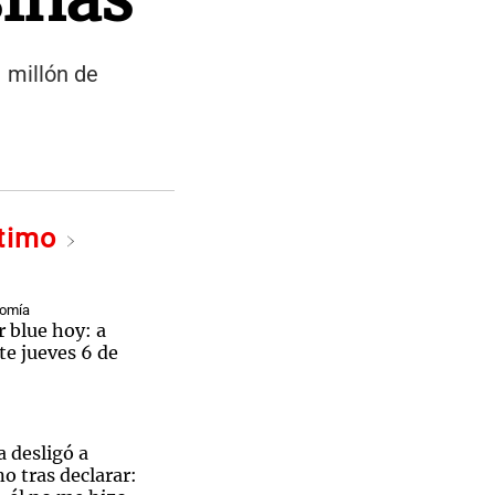
 millón de
ltimo
nomía
r blue hoy: a
te jueves 6 de
 desligó a
 tras declarar: