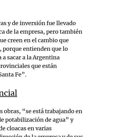
bander
mejor
Mazza
univer
econó
Cadena
La Argentin
ras y de inversión fue llevado
Audio.
pero 
Episodios
ica de la empresa, pero también
Rosari
el juic
ue creen en el cambio que
sus
"Vamos
, porque entienden que lo
Oscar
expect
 a sacar a la Argentina
entre 
Gonzá
Ahora país
rovinciales que están
prime
Episodios
Santa Fe”.
Audio.
nueva
ocho"
viento
declar
ncial
Deportes Ro
compli
de tes
Episodios
Audio.
s obras, “se está trabajando en
combat
sobre 
claves 
de potabilización de agua” y
incend
accide
de cloacas en varias
en la 
dirección de la empresa y de sus