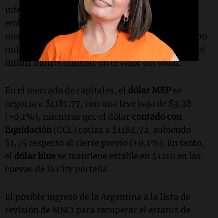
inferior del nuevo esquema de flotación. Sin
embargo, se conoció que el BCRA intervino en el
mercado de futuros con operaciones por US$1500
millones en mayo, una estrategia que le permitió
influir indirectamente en el valor del dólar.
En el mercado de capitales, el
dólar MEP
se
negocia a $1181,77, con una leve baja de $3,38
(+0,1%), mientras que el dólar
contado con
liquidación
(CCL) cotiza a $1184,72, subiendo
$1,75 respecto al cierre previo (+0,1%). En tanto,
el
dólar blue
se mantiene estable en $1210 en las
cuevas de la City porteña.
El posible ingreso de la Argentina a la lista de
revisión de MSCI para recuperar el estatus de