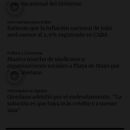
comunicacional del Gobierno
Una mañana para todos
Episodios
Una mañana para todos
Audio.
El orgullo y el sueño argentino de
Estiman que la inflación nacional de julio
Jorge Messi en una entrevista con Rony
será menor al 2,9% registrado en CABA
Vargas en 2007
Una mañana para todos
Episodios
Política y Economía
Audio.
El abuelo de Agostina Vega, tras
Masiva marcha de sindicatos y
las nuevas detenciones: "En esa casa
organizaciones sociales a Plaza de Mayo por
todos tenían algo que ver"
San Cayetano
Una mañana para todos
Episodios
Informados al regreso
Audio.
Una nutricionista derribó el mito
Giordano advirtió por el endeudamiento: "La
del desayuno ideal: qué alimentos
solución es que haya más crédito y a menor
conviene priorizar
tasa"
Una mañana para todos
Episodios