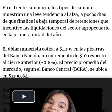
En el frente cambiario, los tipos de cambio
muestran una leve tendencia al alza, a pocos días
de que finalice la baja temporal de retenciones que
incentivó las liquidaciones del sector agropecuario
en la primera mitad del año.
El
dólar minorista
cotiza a $1.195 en las pizarras
del Banco Nación, un incremento de $10 respecto
al cierre anterior (+0,8%). El precio promedio del
mercado, según el Banco Central (BCRA), se ubica
en $1190,84.
Por su parte, el
dólar mayorista
oficial avanza a
Play
$1174,09, con una suba diaria de $2,71 (+0,23%).
Desde la flexibilización del cepo cambiario en
Video
abril, esta cotización se ha mantenido en la mitad