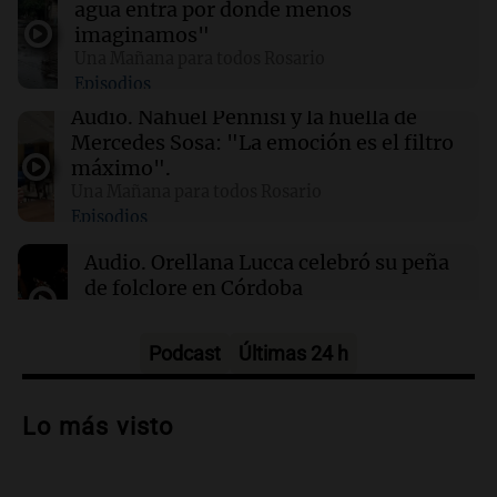
agua entra por donde menos
gracias a la inteligencia artificial en su
imaginamos"
búsqueda
Una Mañana para todos Rosario
Episodios
01:49
Mundo
Audio.
Nahuel Pennisi y la huella de
El Pentágono solicita a la industria de defensa
Mercedes Sosa: "La emoción es el filtro
un aumento en la producción de armas
máximo".
Una Mañana para todos Rosario
Episodios
01:31
Ciencia
Reducir alimentos dulces no disminuye
Audio.
Orellana Lucca celebró su peña
antojos ni mejora la salud, según estudio
de folclore en Córdoba
Tarde y Media
Episodios
Podcast
Últimas 24 h
Audio.
Trágico accidente en Mendoza:
un muerto y varios heridos tras caída de
Lo más visto
vehículos desde un puente
Panorama Federal
Episodios