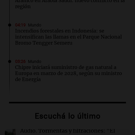
Aramco en Arabia Saudí: nuevo conflicto en la
región
04:19
Mundo
Incendios forestales en Indonesia: se
intensifican las llamas en el Parque Nacional
Bromo Tengger Semeru
03:26
Mundo
Chipre iniciará suministro de gas natural a
Europa en marzo de 2028, según su ministro
de Energía
02:13
Mundo
Más de 1.300 vuelos cancelados en Shanghái
ante la llegada del tifón Dolphin
Escuchá lo último
02:03
Tecnología
Audio.
Tormentas y filtraciones: "El
Airbnb acelera el lanzamiento de funciones