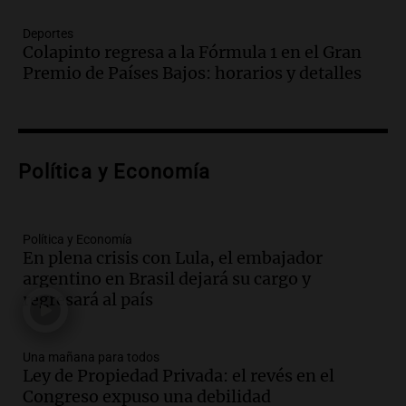
Episodios
Deportes
Audio.
Borges, abogada de Pourrain:
Colapinto regresa a la Fórmula 1 en el Gran
"Tres hombres se lo llevaron para
Premio de Países Bajos: horarios y detalles
hacerle preguntas y nunca regresó"
Una mañana para todos
Episodios
Audio.
Voluntarios limpiaron 9.000
Política y Economía
metros del río Suquía y retiraron hasta
800 kilos de basura por jornada
Una mañana para todos
Episodios
Política y Economía
En plena crisis con Lula, el embajador
Audio.
La historia de la servilleta que
argentino en Brasil dejará su cargo y
firmó Jorge Messi para el primer
regresará al país
contrato de Leo con Barcelona
Una mañana para todos
Episodios
Una mañana para todos
Ley de Propiedad Privada: el revés en el
Audio.
Joan Gaspart: "Sin Jorge, no sé si
Congreso expuso una debilidad
Messi hubiera llegado adonde llegó"