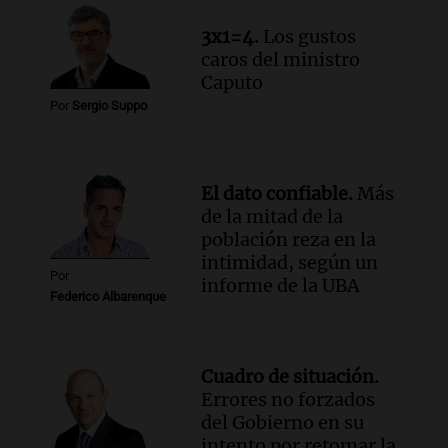
Audio.
Chile planteó mejorar la
3x1=4.
Los gustos
conectividad fronteriza, aérea y digital
caros del ministro
con Jujuy
Caputo
Panorama Federal
Por
Sergio Suppo
Episodios
El dato confiable.
Más
de la mitad de la
población reza en la
intimidad, según un
Por
informe de la UBA
Federico Albarenque
Cuadro de situación.
Errores no forzados
del Gobierno en su
intento por retomar la