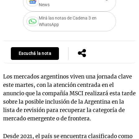
News
Mirá las notas de Cadena 3 en
WhatsApp
Notas
s
Notas
La Sole en
ial
Mundial 2026
Cadena 3
Escuchá la nota
Los mercados argentinos viven una jornada clave
este martes, con la atención centrada en el
anuncio que la compañía MSCI realizará esta tarde
sobre la posible inclusión de la Argentina en la
lista de revisión para recuperar la categoría de
mercado emergente o de frontera.
Desde 2021, el país se encuentra clasificado como