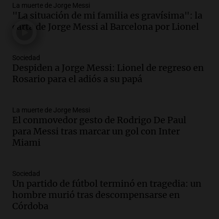
La muerte de Jorge Messi
Audio.
Tragedia en Mendoza: un muerto
"La situación de mi familia es gravísima": la
y cinco heridos tras caer dos autos desde
carta de Jorge Messi al Barcelona por Lionel
un puente
Una mañana para todos
Episodios
Sociedad
Audio.
Messi llegará esta noche a
Despiden a Jorge Messi: Lionel de regreso en
Rosario para acompañar a su familia
Rosario para el adiós a su papá
tras la muerte de su papá
Una mañana para todos
La muerte de Jorge Messi
Episodios
El conmovedor gesto de Rodrigo De Paul
Audio.
Ley de Propiedad Privada: el revés
para Messi tras marcar un gol con Inter
en el Congreso expuso una debilidad
Miami
comunicacional del Gobierno
Una mañana para todos
Episodios
Sociedad
Un partido de fútbol terminó en tragedia: un
Audio.
Casabindo se prepara para una
hombre murió tras descompensarse en
celebración única: 30.000 turistas y el
Córdoba
tradicional Toreo de la Vincha
Una mañana para todos