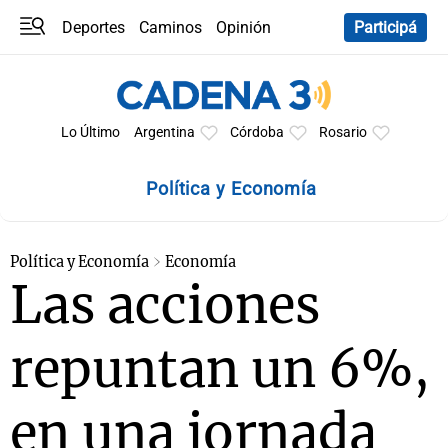
Deportes
Caminos
Opinión
Participá
Programas
Últimas coberturas
Últimas 24 h
En YouTube
Clima
Horóscopo
Lo Último
Argentina
Córdoba
Rosario
Política y Economía
Política y Economía
Economía
Las acciones
repuntan un 6%,
en una jornada