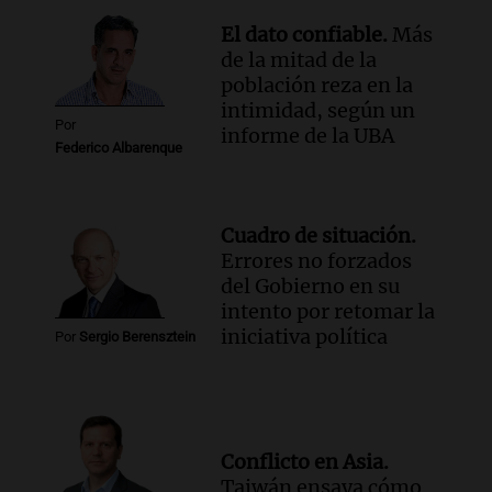
qué dijo la defensa del esposo acusado
Radioinforme 3
El dato confiable.
Más
Episodios
de la mitad de la
población reza en la
intimidad, según un
Por
informe de la UBA
Federico Albarenque
Cuadro de situación.
Errores no forzados
del Gobierno en su
intento por retomar la
iniciativa política
Por
Sergio Berensztein
Conflicto en Asia.
Taiwán ensaya cómo