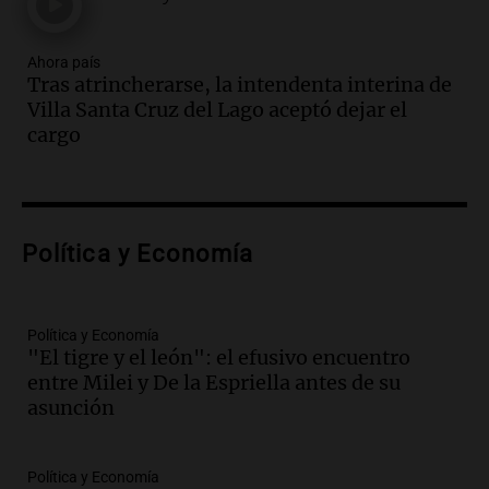
la clase dirigente a abordar problemas
económicos y sociales
Ahora país
Panorama Federal
Tras atrincherarse, la intendenta interina de
Episodios
Villa Santa Cruz del Lago aceptó dejar el
Audio.
La inflación en Buenos Aires
cargo
alcanza el 2,9% en julio, generando
incertidumbre sobre el IPC nacional
Panorama Federal
Episodios
Audio.
Descuentos de hasta 700.000
Política y Economía
pesos en salarios docentes en Jujuy
generan fuertes críticas
Panorama Federal
Política y Economía
Episodios
"El tigre y el león": el efusivo encuentro
entre Milei y De la Espriella antes de su
Audio.
Docentes de Jujuy denuncian
asunción
descuentos de hasta 700.000 pesos en
sus salarios y genera alarma
Panorama Federal
Política y Economía
Episodios