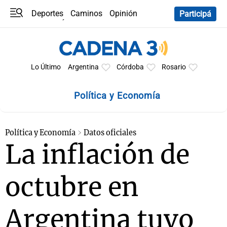
Deportes
Caminos
Opinión
Participá
Programas
Últimas coberturas
Últimas 24 h
En YouTube
Clima
Horóscopo
Lo Último
Argentina
Córdoba
Rosario
Política y Economía
Política y Economía
Datos oficiales
La inflación de
octubre en
Argentina tuvo