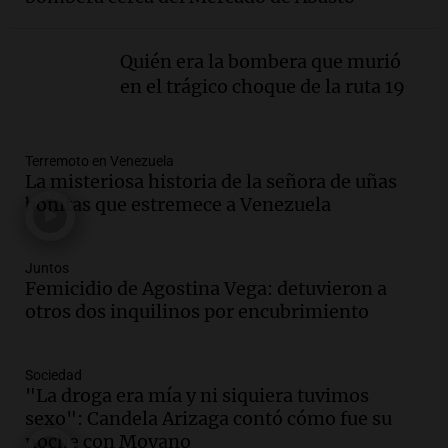
en un contexto de crisis económica
Panorama Federal
Episodios
Quién era la bombera que murió
Audio.
Audiencia por tragedia vial en
en el trágico choque de la ruta 19
Altas Cumbres: peritos analizan
teléfono de Óscar González
Panorama Federal
Terremoto en Venezuela
Episodios
La misteriosa historia de la señora de uñas
Audio.
Solicitan quiebra de Lebron
bonitas que estremece a Venezuela
Group en medio de una investigación
por estafa piramidal millonaria
Panorama Federal
Juntos
Femicidio de Agostina Vega: detuvieron a
Episodios
otros dos inquilinos por encubrimiento
Audio.
Detienen a pareja en Alderete por
venta de medicamentos controlados
mediante delivery
Sociedad
Panorama Federal
"La droga era mía y ni siquiera tuvimos
Episodios
sexo": Candela Arizaga contó cómo fue su
Audio.
El alzobispo García Cueva llama a
noche con Moyano