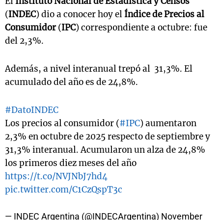
El
Instituto Nacional de Estadística y Censos
(
INDEC
) dio a conocer hoy el
Índice de Precios al
Consumidor
(
IPC
) correspondiente a octubre: fue
del 2,3%.
Además, a nivel interanual trepó al 31,3%. El
acumulado del año es de 24,8%.
#DatoINDEC
Los precios al consumidor (
#IPC
) aumentaron
2,3% en octubre de 2025 respecto de septiembre y
31,3% interanual. Acumularon un alza de 24,8%
los primeros diez meses del año
https://t.co/NVJNbJ7hd4
pic.twitter.com/C1CzQspT3c
— INDEC Argentina (@INDECArgentina)
November