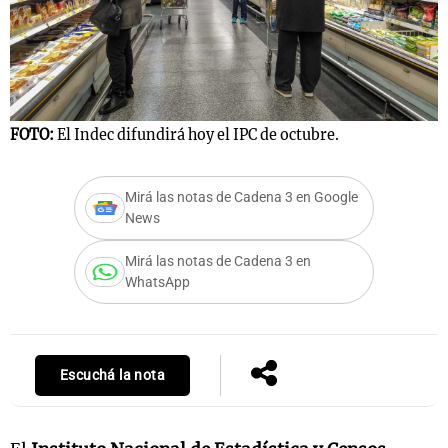
Notas
s
Notas
La Sole en
FOTO:
El Indec difundirá hoy el IPC de octubre.
ial
Mundial 2026
Cadena 3
Mirá las notas de Cadena 3 en Google
News
Mirá las notas de Cadena 3 en
WhatsApp
Escuchá la nota