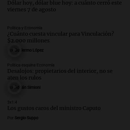
Dólar hoy, dólar blue hoy: a cuánto cerró este
Audio.
Siniestro vial en Salta: una mujer
viernes 7 de agosto
fallece tras perder el control de su
vehículo
Panorama Federal
Política y Economía
Episodios
¿Cuánto cuesta vincular para Vinculación?
Audio.
Docentes de Jujuy enfrentan
$2.000 millones
descuentos de hasta 700.000 pesos en
Por
Guillermo López
sus salarios, denuncian desde el
sindicato
Panorama Federal
Política esquina Economía
Desalojos: propietarios del interior, no se
Episodios
Audio.
La justicia reconoce el COVID
aten los rulos
como enfermedad laboral tras caso de
Por
Adrián Simioni
docente fallecido en 2021
Panorama Federal
3x1:4
Episodios
Los gustos caros del ministro Caputo
Audio.
Trágico siniestro vial en Salta:
mujer pierde la vida en accidente en
Por
Sergio Suppo
circunvalación Oeste