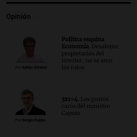
Panorama Federal
Episodios
Opinión
Audio.
La justicia reconoce el COVID
como enfermedad laboral tras el
fallecimiento de un docente
Panorama Federal
Política esquina
Episodios
Economía.
Desalojos:
Audio.
Encuentran cuerpo en el Riacho
propietarios del
Santa Fe: se trataría de un hombre
interior, no se aten
desaparecido mientras practicaba
los rulos
Por
Adrián Simioni
kitesurf
Panorama Federal
Episodios
Audio.
Solans Hoteles es patrocinante
porque el concurso “abre un espacio a la
3x1=4.
Los gustos
creatividad”
caros del ministro
Edición 2026
Caputo
Episodios
Por
Sergio Suppo
Audio.
Femicidio por fuego en el auto: