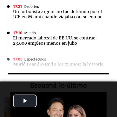
17:21
Deportes
Un futbolista argentino fue detenido por el
ICE en Miami cuando viajaba con su equipo
17:10
Mundo
El mercado laboral de EE.UU. se contrae:
23.000 empleos menos en julio
17:05
Espectáculos
Murió Leandro Rud a los 51 años: la historia
del representante de modelos que marcó una
época
Escuchá lo último
16:50
Radioinforme 3
Fieles celebran a San Cayetano en Córdoba
Audio.
Mateo Bouniba, joven de Villa
Play
pidiendo pan, paz y trabajo
María, necesita un trasplante de médula
en Estados Unidos
Video
Panorama Federal