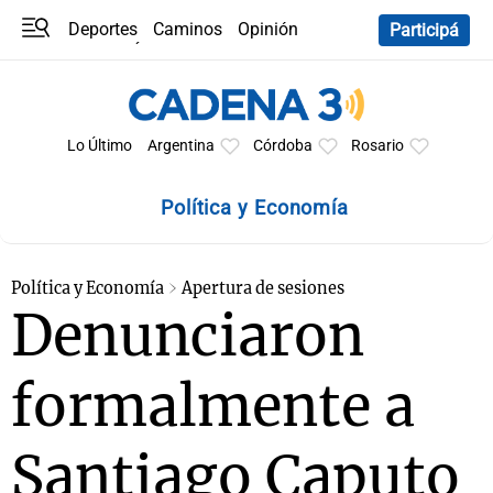
Deportes
Caminos
Opinión
Participá
Programas
Últimas coberturas
Últimas 24 h
En YouTube
Clima
Horóscopo
Lo Último
Argentina
Córdoba
Rosario
Política y Economía
Política y Economía
Apertura de sesiones
Denunciaron
formalmente a
Santiago Caputo