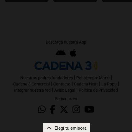
Descargá nuestra App
|
|
Nuestros padres fundadores
Por siempre Mario
|
|
|
|
Cadena 3 Comercial
Contacto
Cadena Heat
La Popu
|
|
Integrar nuestra red
Aviso Legal
Política de Privacidad
Seguinos en
Elegí tu emisora