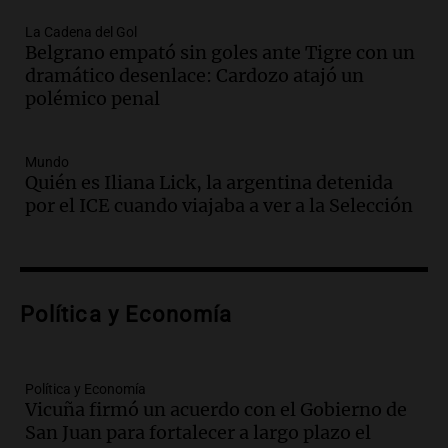
Audio.
Juan Pedro Colombo, rematador
La Cadena del Gol
Belgrano empató sin goles ante Tigre con un
de hacienda: “Las tecnologías no
dramático desenlace: Cardozo atajó un
reemplazan el contacto con la gente”
polémico penal
La Argentina, hoy
Episodios
Audio.
Un trabajador herido tras caer a
Mundo
Quién es Iliana Lick, la argentina detenida
un pozo de 17 metros en Nueva Córdoba
por el ICE cuando viajaba a ver a la Selección
Panorama Federal
Episodios
Audio.
Lanzamiento del Tigo 7 CSH: el
nuevo híbrido enchufable de Chery llega
Política y Economía
al mercado argentino
Panorama Federal
Episodios
Política y Economía
Audio.
Perito Moreno recibe la Copa
Vicuña firmó un acuerdo con el Gobierno de
Mundial de Natación de Invierno con
San Juan para fortalecer a largo plazo el
récords y atletas de 20 países