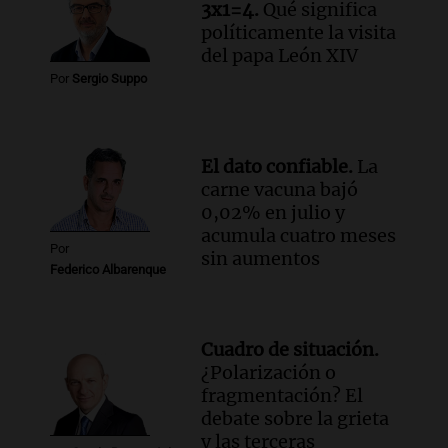
Audio.
Monseñor Fenoy celebra la visita
3x1=4.
Qué significa
de León XIV a Argentina y reflexiona
políticamente la visita
sobre su impacto espiritual
del papa León XIV
Panorama Federal
Por
Sergio Suppo
Episodios
Audio.
El ministro de Economía de Santa
Fe relativiza el impacto del fallo sobre
El dato confiable.
La
jubilaciones en la provincia
carne vacuna bajó
Panorama Federal
0,02% en julio y
Episodios
acumula cuatro meses
Por
sin aumentos
Federico Albarenque
Cuadro de situación.
¿Polarización o
fragmentación? El
debate sobre la grieta
y las terceras