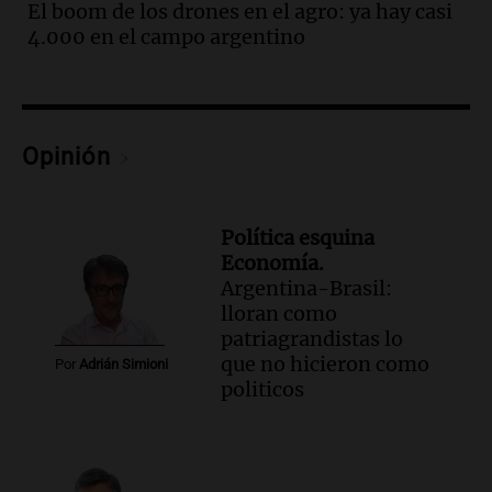
Cristo Redentor por acumulación de
El boom de los drones en el agro: ya hay casi
nieve se extiende a 22 días
4.000 en el campo argentino
Panorama Federal
Episodios
Audio.
Estudiantes de Italia realizan
prácticas docentes en Córdoba para
Opinión
enriquecer su formación educativa
Panorama Federal
Episodios
Política esquina
Audio.
La Universidad de Milán y su
Economía.
colaboración con la municipalidad para
Argentina-Brasil:
la educación y parques
lloran como
Panorama Federal
patriagrandistas lo
Episodios
que no hicieron como
Por
Adrián Simioni
Audio.
El papamóvil de Juan Pablo II
politicos
revive con la visita de León XIV y una
historia nacida en Córdoba
Viva la Radio
Episodios