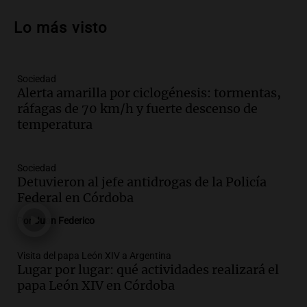
Audio.
Preparativos para la feria en La
Bulalle, Córdoba: actividades y horarios
Lo más visto
de apertura
Panorama Federal
Episodios
Sociedad
Audio.
Río Gallegos enfrenta secuelas de
Alerta amarilla por ciclogénesis: tormentas,
lluvias, senadores manifiestan
ráfagas de 70 km/h y fuerte descenso de
oposición a ley de tierras
temperatura
Panorama Federal
Episodios
Audio.
Mendoza celebra la apertura del
Sociedad
centro de esquí Penitentes Park tras
Detuvieron al jefe antidrogas de la Policía
siete años de cierre por falta de nieve
Federal en Córdoba
Panorama Federal
Por
Juan Federico
Episodios
Audio.
Madres en Rosario piden por la
Visita del papa León XIV a Argentina
Lugar por lugar: qué actividades realizará el
ley Joaquín.
papa León XIV en Córdoba
Viva la Radio Rosario
Episodios