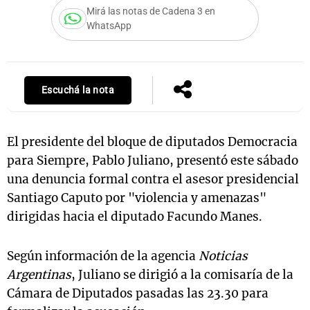
Mirá las notas de Cadena 3 en
WhatsApp
Notas
s
Notas
La Sole en
Escuchá la nota
ial
Mundial 2026
Cadena 3
El presidente del bloque de diputados Democracia
para Siempre, Pablo Juliano, presentó este sábado
una denuncia formal contra el asesor presidencial
Santiago Caputo por "violencia y amenazas"
dirigidas hacia el diputado Facundo Manes.
Según información de la agencia
Noticias
Argentinas
, Juliano se dirigió a la comisaría de la
Cámara de Diputados pasadas las 23.30 para