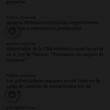
proyecto
Amamos Argentina
Episodios
Audio.
Conductor imputado por
Política y Economía
accidente fatal en San Luis dejó tres
General Motors levantará las suspensiones
jóvenes muertos y un herido grave
en Alvear y retomará la producción
Panorama Federal
Episodios
Amamos Argentina
Audio.
Historiador de la UBA celebró la
Historiador de la UBA celebró la marcha atrás
marcha atrás en la Ley de Tierras:
en la Ley de Tierras: “Frenamos un saqueo de
“Frenamos un saqueo de recursos”
recursos”
Amamos Argentina
Episodios
Audio.
Ahyre estuvo en el Estudio
Política y Economía
Federal Sancor Seguros y adelantó su
Los gobernadores jugaron un rol clave en la
nuevo tema a Cadena 3 Rosario.
caída de capítulo de extranjerización de
tierras
Viva la Radio Rosario
Episodios
Audio.
Cierre del Paso Internacional
BCR Agtech Forum