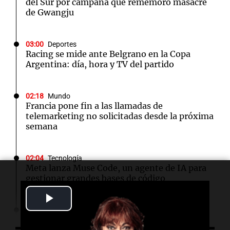
del Sur por campaña que rememoró masacre
de Gwangju
03:00
Deportes
Racing se mide ante Belgrano en la Copa
Argentina: día, hora y TV del partido
02:18
Mundo
Francia pone fin a las llamadas de
telemarketing no solicitadas desde la próxima
semana
02:04
Tecnología
Meta lanza Muse Code, un agente de IA para
gestionar grandes bases de código
Play
02:03
Tecnología
Video
Travis Kalanick suma a un exejecutivo de Uber