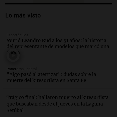
Audio.
Nuevo desarrollo urbano y casa
del estudiante impulsan el crecimiento
Lo más visto
en Villa María
Panorama Federal
Episodios
Espectáculos
Audio.
La gran exposición de la rural de
Murió Leandro Rud a los 51 años: la historia
la Bulaya abrirá sus puertas mañana con
del representante de modelos que marcó una
diversas actividades y sorpresas
época
Panorama Federal
Episodios
Audio.
Villa María presenta nuevos
Panorama Federal
edificios y proyecta una casa del
"Algo pasó al aterrizar": dudas sobre la
estudiante con 48 municipios
muerte del kitesurfista en Santa Fe
involucrados
Panorama Federal
Episodios
Trágico final: hallaron muerto al kitesurfista
Audio.
1° gol de Rosario Central a
que buscaban desde el jueves en la Laguna
Aldosivi (Zalazar en contra) - relato
Setúbal
Gato Greco
Deportes Rosario