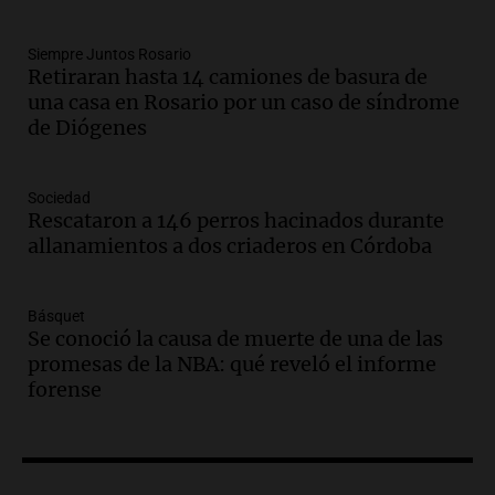
Episodios
Audio.
Recomendaciones de vino
Siempre Juntos Rosario
Retiraran hasta 14 camiones de basura de
bonarda para disfrutar el fin de semana
una casa en Rosario por un caso de síndrome
en Mendoza
de Diógenes
Panorama Federal
Episodios
Audio.
Mañana inicia la gran exposición
Sociedad
en la Sociedad Rural de Bulaya con
Rescataron a 146 perros hacinados durante
actividades para toda la familia
allanamientos a dos criaderos en Córdoba
Panorama Federal
Episodios
Básquet
Audio.
Villa María presenta nuevos
Se conoció la causa de muerte de una de las
edificios y una casa del estudiante para
promesas de la NBA: qué reveló el informe
jóvenes de la región
forense
Panorama Federal
Episodios
Audio.
Preparativos finales para la gran
exposición en la sociedad rural de