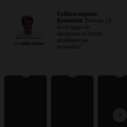
Política esquina
Economía.
Tierras: ¿Y
si en lugar de
declamar la Patria
prueban con
Por
Adrián Simioni
ocuparla?