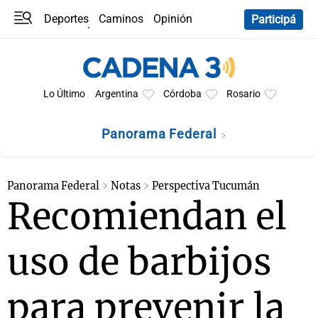
Deportes
Caminos
Opinión
Participá
Programas
Últimas coberturas
Últimas 24 h
En YouTube
Clima
Horóscopo
Lo Último
Argentina
Córdoba
Rosario
Panorama Federal
Panorama Federal
Notas
Perspectiva Tucumán
Recomiendan el
uso de barbijos
para prevenir la