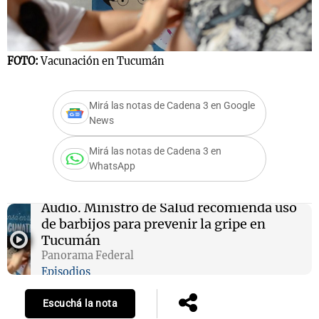
Notas
FOTO:
Vacunación en Tucumán
s
Notas
La Sole en
Mirá las notas de Cadena 3 en Google
ial
Mundial 2026
Cadena 3
News
Mirá las notas de Cadena 3 en
WhatsApp
Audio.
Ministro de Salud recomienda uso
de barbijos para prevenir la gripe en
Tucumán
Panorama Federal
Episodios
Escuchá la nota