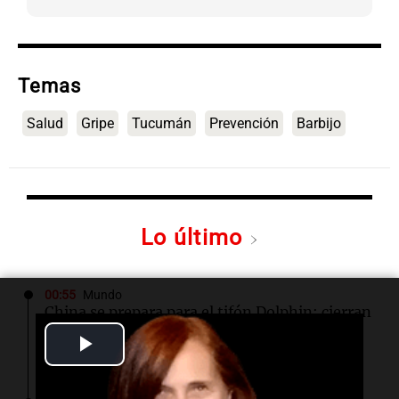
Temas
Salud
Gripe
Tucumán
Prevención
Barbijo
Lo último
00:55
Mundo
China se prepara para el tifón Dolphin; cierran
escuelas y actividades turísticas en varias
Play
provincias
Video