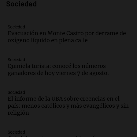
Bulaya este sábado
Sociedad
Panorama Federal
Episodios
Audio.
Denuncias por represión en el
Sociedad
Congreso y evacuación por derrame de
Evacuación en Monte Castro por derrame de
oxígeno en Montecastro
oxígeno líquido en plena calle
Panorama Federal
Episodios
Sociedad
Audio.
Río Gallegos reporta frío extremo
Quiniela turista: conocé los números
y llega avión para escuelas de la décima
ganadores de hoy viernes 7 de agosto.
brigada aérea
Panorama Federal
Episodios
Sociedad
El informe de la UBA sobre creencias en el
Audio.
La justicia reconoce al COVID
país: menos católicos y más evangélicos y sin
como enfermedad laboral tras la muerte
religión
de un docente
Panorama Federal
Episodios
Sociedad
Audio.
Aumento de tarifas de luz en San