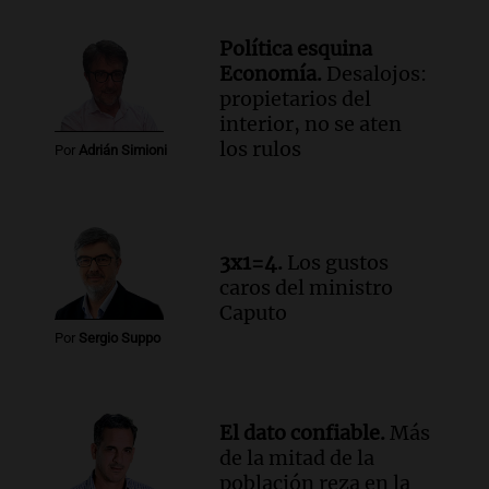
Audio.
José Roccuzzo, cortes de carne y
Política esquina
compras de Antonella: bromas en
Economía.
Desalojos:
Rosario.
propietarios del
Viva la Radio Rosario
interior, no se aten
Episodios
los rulos
Por
Adrián Simioni
Audio.
Luciano Cáceres llega a Córdoba a
presentar “Paraíso”, una obra que
cuestiona certezas masculinas
Amamos Argentina
3x1=4.
Los gustos
Episodios
caros del ministro
Caputo
Por
Sergio Suppo
El dato confiable.
Más
de la mitad de la
población reza en la