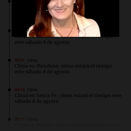
00:32
Clima
Clima en Salta: cómo estará el tiempo este
sábado 8 de agosto
00:27
Clima
Clima en Tucumán: cómo estará el tiempo
este sábado 8 de agosto
00:21
Clima
Clima en Mendoza: cómo estará el tiempo
este sábado 8 de agosto
00:16
Clima
Clima en Santa Fe: cómo estará el tiempo este
sábado 8 de agosto
00:11
Clima
Clima en Rosario: cómo estará el tiempo este
sábado 8 de agosto