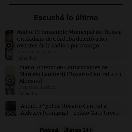
Escuchá lo último
00:08
La Cadena del Gol
Independiente Rivadavia venció de local a
Estudiantes de Río Cuarto y escala posiciones
Audio.
El Ensamble Municipal de Música
en su zona
Ciudadana de Córdoba deleitó a los
oyentes de la radio a puro tango
Amamos Argentina
00:05
Clima
Episodios
Clima en CABA: cómo estará el tiempo este
sábado 8 de agosto
Audio.
Boletín de Calificaciones de
Marcelo Lamberti (Rosario Central 2 - 1
Aldosivi)
00:00
Clima
Deportes Rosario
Clima en Córdoba: cómo estará el tiempo este
Episodios
sábado 8 de agosto
Audio.
2° gol de Rosario Central a
Aldosivi (Campaz) - relato Gato Greco
Deportes Rosario
Episodios
Podcast
Últimas 24 h