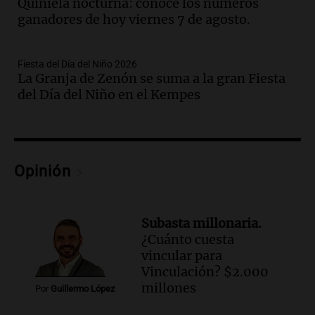
Quiniela nocturna: conocé los números
Luis a partir de agosto por nueva
ganadores de hoy viernes 7 de agosto.
regulación de la energía
Panorama Federal
Episodios
Fiesta del Día del Niño 2026
La Granja de Zenón se suma a la gran Fiesta
Audio.
Gabriela Irrazábal: “Un 35,5% de
del Día del Niño en el Kempes
la población del país fue a templos a
buscar ayuda el último año”
La Argentina, hoy
Episodios
Audio.
"Algo pasó al aterrizar": dudas
Opinión
sobre la muerte del kitesurfista en
Santa Fe.
Noticias Rosario
Subasta millonaria.
Episodios
¿Cuánto cuesta
Audio.
José Roccuzzo, cortes de carne y
vincular para
compras de Antonella: bromas en
Vinculación? $2.000
Rosario.
millones
Por
Guillermo López
Ahora país
Episodios