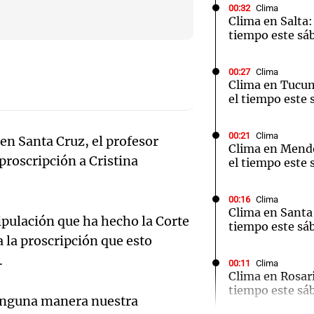
00:32
Clima
Clima en Salta:
tiempo este sá
00:27
Clima
Clima en Tucu
Notas
Notas
No
el tiempo este 
e en Cadena 3
El huracán de Arequito
Cadena 3 en
00:21
Clima
en Santa Cruz, el profesor
Clima en Mend
 proscripción a Cristina
el tiempo este 
00:16
Clima
Clima en Santa 
ipulación que ha hecho la Corte
tiempo este sá
a la proscripción que esto
.
Audio.
00:11
Clima
Clima en Rosari
tiempo este sá
Ensam
ninguna manera nuestra