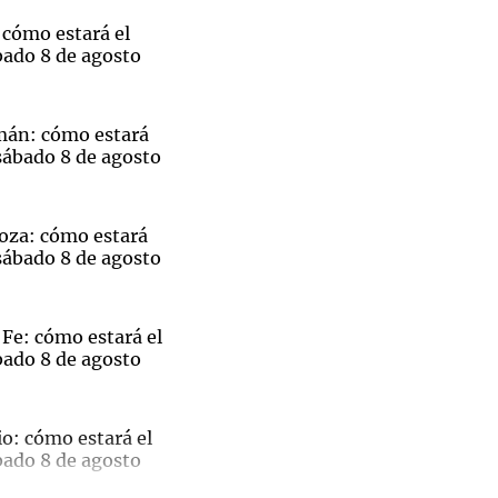
 cómo estará el
bado 8 de agosto
Notas
mán: cómo estará
tas
Notas
sábado 8 de agosto
Venezuela de
 Groenlandia
Comprometidos
Madur
oza: cómo estará
sábado 8 de agosto
Fe: cómo estará el
bado 8 de agosto
El
o: cómo estará el
bado 8 de agosto
ble