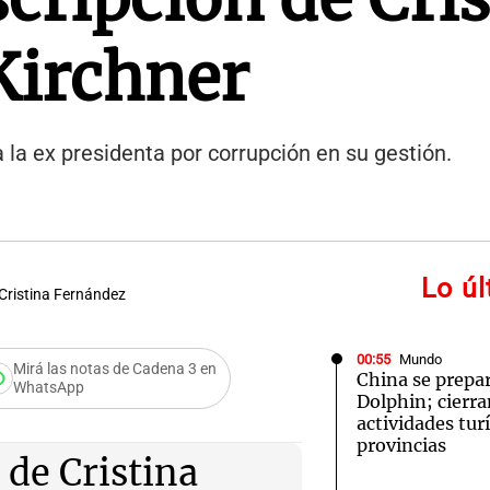
Kirchner
 la ex presidenta por corrupción en su gestión.
Lo ú
 Cristina Fernández
00:55
Mundo
Mirá las notas de Cadena 3 en
China se prepar
WhatsApp
Dolphin; cierra
o de Santa Cruz
actividades turí
provincias
 de Cristina