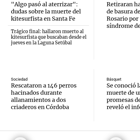
Recom
contra
Audio.
"Algo pasó al aterrizar":
Retiraran h
Panorama F
dudas sobre la muerte del
de basura de
de vin
relato
Episodios
inicia 
kitesurfista en Santa Fe
Rosario por
para di
Greco
síndrome d
exposi
Trágico final: hallaron muerto al
fin de
kitesurfista que buscaban desde el
Deportes Ro
la Soc
jueves en la Laguna Setúbal
Episodios
Audio.
Mendo
Rural 
María 
Panorama F
Bulaya
Episodios
nuevo
Sociedad
Básquet
activi
Rescataron a 146 perros
Se conoció l
Audio.
edific
hacinados durante
muerte de u
para t
Prepar
casa d
allanamientos a dos
promesas de
famili
criaderos en Córdoba
reveló el in
finales
estudi
Panorama F
Audio.
gran
para j
Episodios
Denunc
exposi