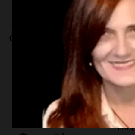
(UTEP), la CGT y las dos CTA. Hubo un tono crítico
hacia la gestión de Milei.
Opinión
Por
Adriá
Por
Sergi