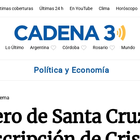
ltimas coberturas
Últimas 24 h
En YouTube
Clima
Horóscopo
Lo Último
Argentina
Córdoba
Rosario
Mundo
Política y Economía
rema
ero de Santa Cru
scripción de Cri