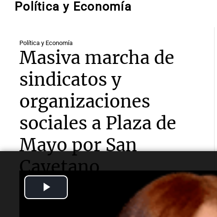
Política y Economía
Política y Economía
Masiva marcha de
sindicatos y
organizaciones
sociales a Plaza de
Mayo por San
Cayetano
Play
Fue bajo la consigna “Paz, pan, tierra, techo y
trabajo”. Se movilizaron, desde Liniers, la Unión de
Video
Trabajadores y Trabajadoras de la Economía Popular