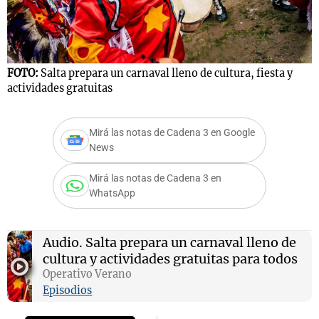
Notas
FOTO:
Salta prepara un carnaval lleno de cultura, fiesta y
s
Notas
actividades gratuitas
La Sole en
ial
Mundial 2026
Cadena 3
Mirá las notas de Cadena 3 en Google
News
Mirá las notas de Cadena 3 en
WhatsApp
Audio.
Salta prepara un carnaval lleno de
cultura y actividades gratuitas para todos
Operativo Verano
Episodios