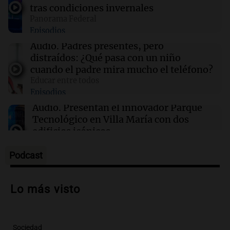
16:52
Espectáculos
tras condiciones invernales
Zulma Lobato fue hallada en situación de calle
Panorama Federal
en Paraná y quedó bajo asistencia municipal
Episodios
Audio.
Padres presentes, pero
16:50
Mundo
distraídos: ¿Qué pasa con un niño
Voepass enfrenta acusaciones tras el trágico
cuando el padre mira mucho el teléfono?
accidente aéreo en Brasil que dejó 62 muertos
Educar entre todos
Episodios
16:50
Mundo
Audio.
Presentan el innovador Parque
Interrupciones en la venta de aguacates
Tecnológico en Villa María con dos
mexicanos a EE. UU.: causas y consecuencias
edificios icónicos
Panorama Federal
Episodios
Podcast
Audio.
Polémica en el fútbol argentino:
árbitros bajo la lupa tras fallos
Lo más visto
controvertidos
Panorama Federal
Episodios
Sociedad