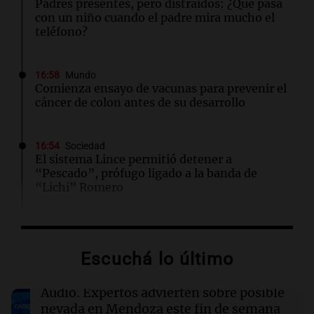
Padres presentes, pero distraídos: ¿Qué pasa
con un niño cuando el padre mira mucho el
teléfono?
16:58
Mundo
Comienza ensayo de vacunas para prevenir el
cáncer de colon antes de su desarrollo
16:54
Sociedad
El sistema Lince permitió detener a
“Pescado”, prófugo ligado a la banda de
“Lichi” Romero
16:53
Mundo
El impacto del calor extremo en la vida diaria
Escuchá lo último
de los estadounidenses, según reciente
encuesta
Audio.
Expertos advierten sobre posible
nevada en Mendoza este fin de semana