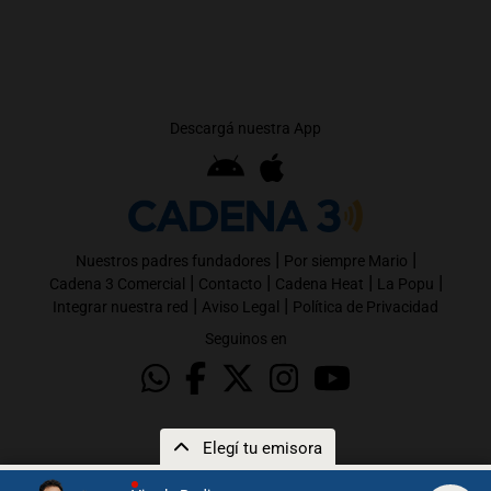
Descargá nuestra App
|
|
Nuestros padres fundadores
Por siempre Mario
|
|
|
|
Cadena 3 Comercial
Contacto
Cadena Heat
La Popu
|
|
Integrar nuestra red
Aviso Legal
Política de Privacidad
Seguinos en
Elegí tu emisora