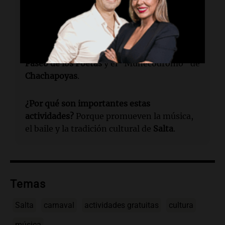
Salta?
Desde el 12 hasta el 17 de febrero.
¿Dónde se celebrarán las actividades del
carnaval?
En distintos lugares como el
Paseo de los Poetas
y el "Muñecódromo" de
Chachapoyas
.
¿Por qué son importantes estas
actividades?
Porque promueven la música,
el baile y la tradición cultural de
Salta
.
Temas
Salta
carnaval
actividades gratuitas
cultura
música