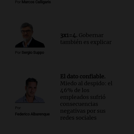
Por
Marcos Calligaris
Audio.
El viento complica el combate
del incendio forestal en Villa Yacanto
Ahora país
Episodios
3x1=4.
Gobernar
también es explicar
Por
Sergio Suppo
El dato confiable.
Miedo al despido: el
46% de los
empleados sufrió
consecuencias
Por
negativas por sus
Federico Albarenque
redes sociales