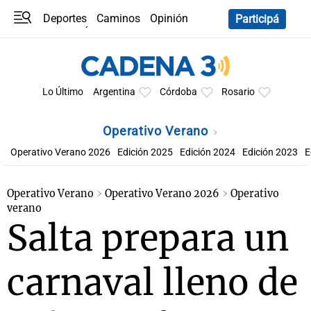
Deportes
Caminos
Opinión
Participá
Programas
Últimas coberturas
Últimas 24 h
En YouTube
Clima
Horóscopo
Lo Último
Argentina
Córdoba
Rosario
Operativo Verano
Operativo Verano 2026
Edición 2025
Edición 2024
Edición 2023
E
Operativo Verano
Operativo Verano 2026
Operativo
verano
Salta prepara un
carnaval lleno de