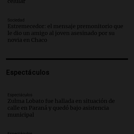
celular
Episodios
Audio.
Santa Fe, segunda provincia con
más femicidios del país, según informe
Sociedad
de Casa del Encuentro
Estremecedor: el mensaje premonitorio que
Panorama Federal
le dio un amigo al joven asesinado por su
Episodios
novia en Chaco
Audio.
Santa Fe reactivará 1.500
viviendas paralizadas tras el cierre de
Procrear en la provincia
Panorama Federal
Espectáculos
Episodios
Audio.
Debate en el Senado por la ley de
propiedad privada genera preocupación
y críticas entre senadores
Espectáculos
Zulma Lobato fue hallada en situación de
Panorama Federal
calle en Paraná y quedó bajo asistencia
Episodios
municipal
Audio.
La comunidad boliviana en Salta:
un pilar cultural y social según Antonio
Marocco
Espectáculos