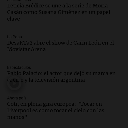
Panorama Federal
Leticia Brédice se une a la serie de Moria
Episodios
Casán como Susana Giménez en un papel
Audio.
Ordenan el reintegro de dos
clave
niños a Córdoba tras disputa de
custodia en Salta
La Popu
Panorama Federal
DesaKTa2 abre el show de Carin León en el
Episodios
Movistar Arena
Audio.
Inviolabilidad de la propiedad
privada: el ruido que tapa cosas
importantes
Espectáculos
Editorial
Pablo Palacio: el actor que dejó su marca en
Episodios
el cine y la televisión argentina
Audio.
Lanzaron una campaña para que
niños con cáncer reciban regalos por el
Ahora país
día del niño.
Coti, en plena gira europea: "Tocar en
La Argentina Posible
Liverpool es como tocar el cielo con las
Episodios
manos"
Audio.
Ganó una beca en la secundaria,