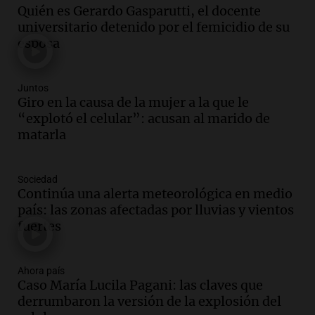
Audio.
El kirchnerismo no logra apoyo
Quién es Gerardo Gasparutti, el docente
para modificar proyecto de propiedad
universitario detenido por el femicidio de su
privada en el Senado Nacional
esposa
Panorama Federal
Episodios
Audio.
Estados Unidos advierte sobre
Juntos
contrato entre cooperativa argentina y
Giro en la causa de la mujer a la que le
Huawei en Neuquén
“explotó el celular”: acusan al marido de
Panorama Federal
matarla
Episodios
Audio.
El vicegobernador de Salta resalta
Sociedad
la presencia de 70.000 bolivianos en la
Continúa una alerta meteorológica en medio
provincia y su integración
país: las zonas afectadas por lluvias y vientos
Panorama Federal
fuertes
Episodios
Audio.
La amiga del Papa León XIV
recordó su paso por Perú: "Nos decía
Ahora país
Caso María Lucila Pagani: las claves que
siempre: ''Difundan el milagro''"
derrumbaron la versión de la explosión del
Viva la Radio