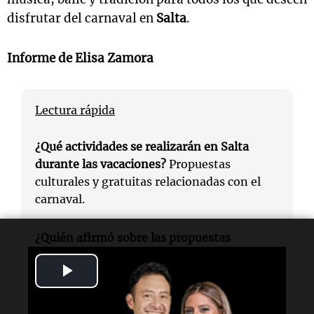
disfrutar del carnaval en
Salta
.
Informe de Elisa Zamora
Lectura rápida
¿Qué actividades se realizarán en Salta
durante las vacaciones?
Propuestas
culturales y gratuitas relacionadas con el
carnaval.
¿Quién afirmó sobre las propuestas
culturales?
Fernando García Soria
, titular
Play
del
Ente de Turismo Municipal
.
Video
¿Cuándo se llevará a cabo el carnaval en