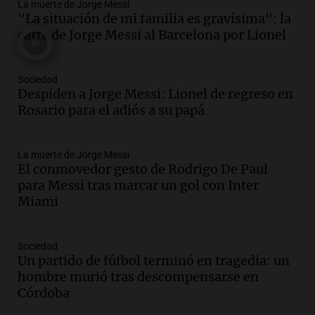
La muerte de Jorge Messi
Audio.
Tragedia en Mendoza: un muerto
"La situación de mi familia es gravísima": la
y cinco heridos tras caer dos autos desde
carta de Jorge Messi al Barcelona por Lionel
un puente
Una mañana para todos
Episodios
Sociedad
Audio.
Messi llegará esta noche a
Despiden a Jorge Messi: Lionel de regreso en
Rosario para acompañar a su familia
Rosario para el adiós a su papá
tras la muerte de su papá
Una mañana para todos
La muerte de Jorge Messi
Episodios
El conmovedor gesto de Rodrigo De Paul
Audio.
Ley de Propiedad Privada: el revés
para Messi tras marcar un gol con Inter
en el Congreso expuso una debilidad
Miami
comunicacional del Gobierno
Una mañana para todos
Episodios
Sociedad
Un partido de fútbol terminó en tragedia: un
Audio.
Casabindo se prepara para una
hombre murió tras descompensarse en
celebración única: 30.000 turistas y el
Córdoba
tradicional Toreo de la Vincha
Una mañana para todos