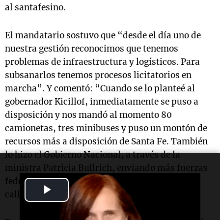
al santafesino.
El mandatario sostuvo que “desde el día uno de
nuestra gestión reconocimos que tenemos
problemas de infraestructura y logísticos. Para
subsanarlos tenemos procesos licitatorios en
marcha”. Y comentó: “Cuando se lo planteé al
gobernador Kicillof, inmediatamente se puso a
disposición y nos mandó al momento 80
camionetas, tres minibuses y puso un montón de
recursos más a disposición de Santa Fe. También
lo hizo el Gobierno Nacional, a través de la
ministra Patricia Bullrich, enviando más fuerzas
federales, que desde el martes ya están en las
Play
calles”.
Video