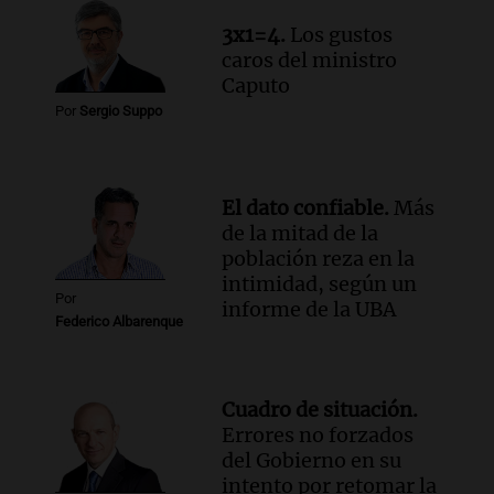
Audio.
Chile planteó mejorar la
3x1=4.
Los gustos
conectividad fronteriza, aérea y digital
caros del ministro
con Jujuy
Caputo
Panorama Federal
Por
Sergio Suppo
Episodios
El dato confiable.
Más
de la mitad de la
población reza en la
intimidad, según un
Por
informe de la UBA
Federico Albarenque
Cuadro de situación.
Errores no forzados
del Gobierno en su
intento por retomar la