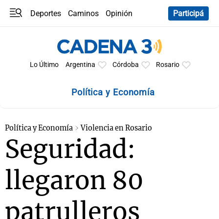
Deportes
Caminos
Opinión
Participá
Programas
Últimas coberturas
Últimas 24 h
En YouTube
Clima
Horóscopo
Lo Último
Argentina
Córdoba
Rosario
Política y Economía
Política y Economía
Violencia en Rosario
Seguridad:
llegaron 80
patrulleros