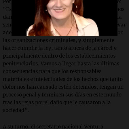
Por último, el gobernador de Santa Fe manifestó:
“Este mensaje de unidad y de trabajo conjunto nos
dan el respaldo y la energía para continuar por la
senda que habíamos diseñado y que vamos a llevar
adelante, qué es el camino de no pactar nunca con
las organizaciones criminales, y simplemente
hacer cumplir la ley, tanto afuera de la cárcel y
principalmente dentro de los establecimientos
penitenciarios. Vamos a llegar hasta las últimas
consecuencias para que los responsables
materiales e intelectuales de los hechos que tanto
dolor nos han causado estén detenidos, tengan un
proceso penal y terminen sus días en este mundo
tras las rejas por el daño que le causaron a la
sociedad”.
A su turno, el secretario nacional Ventura