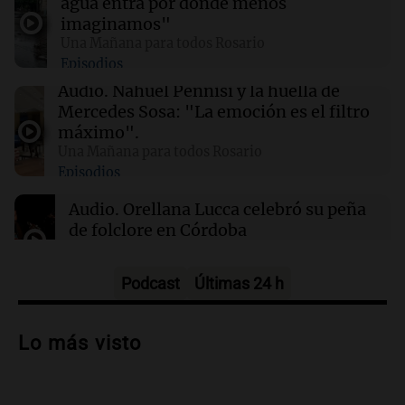
agua entra por donde menos
Reducir alimentos dulces no disminuye
imaginamos"
antojos ni mejora la salud, según estudio
Una Mañana para todos Rosario
Episodios
01:29
Mundo
Audio.
Nahuel Pennisi y la huella de
El lago Mead alcanza su nivel más bajo en 90
Mercedes Sosa: "La emoción es el filtro
años, evidenciando la crisis hídrica en EE.UU.
máximo".
Una Mañana para todos Rosario
Episodios
00:32
Clima
Clima en Salta: cómo estará el tiempo este
Audio.
Orellana Lucca celebró su peña
domingo 9 de agosto
de folclore en Córdoba
Tarde y Media
Episodios
Podcast
Últimas 24 h
Audio.
Trágico accidente en Mendoza:
un muerto y varios heridos tras caída de
Lo más visto
vehículos desde un puente
Panorama Federal
Episodios