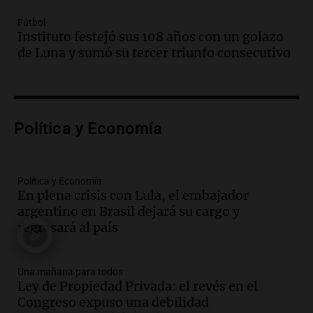
Episodios
Fútbol
Audio.
Borges, abogada de Pourrain:
Instituto festejó sus 108 años con un golazo
"Tres hombres se lo llevaron para
de Luna y sumó su tercer triunfo consecutivo
hacerle preguntas y nunca regresó"
Una mañana para todos
Episodios
Audio.
Voluntarios limpiaron 9.000
Política y Economía
metros del río Suquía y retiraron hasta
800 kilos de basura por jornada
Una mañana para todos
Episodios
Política y Economía
En plena crisis con Lula, el embajador
Audio.
La historia de la servilleta que
argentino en Brasil dejará su cargo y
firmó Jorge Messi para el primer
regresará al país
contrato de Leo con Barcelona
Una mañana para todos
Episodios
Una mañana para todos
Ley de Propiedad Privada: el revés en el
Audio.
Joan Gaspart: "Sin Jorge, no sé si
Congreso expuso una debilidad
Messi hubiera llegado adonde llegó"