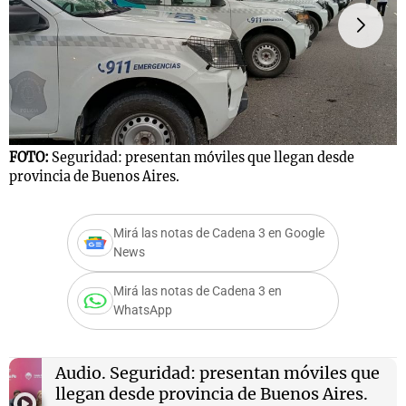
Notas
s
Notas
La Sole en
ial
Mundial 2026
Cadena 3
FOTO:
Seguridad: presentan móviles que llegan desde
F
provincia de Buenos Aires.
p
Mirá las notas de Cadena 3 en Google
News
Mirá las notas de Cadena 3 en
WhatsApp
Audio.
Seguridad: presentan móviles que
llegan desde provincia de Buenos Aires.