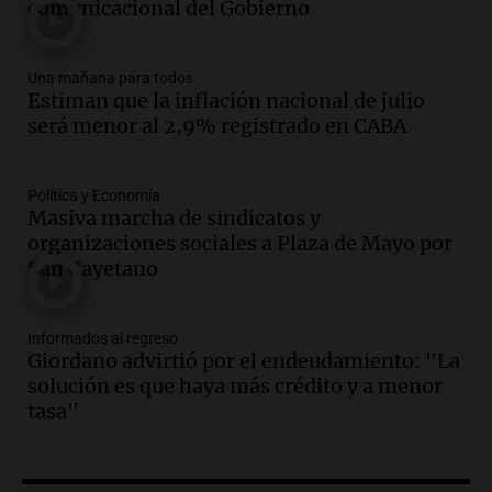
comunicacional del Gobierno
Una mañana para todos
Episodios
Una mañana para todos
Audio.
El orgullo y el sueño argentino de
Estiman que la inflación nacional de julio
Jorge Messi en una entrevista con Rony
será menor al 2,9% registrado en CABA
Vargas en 2007
Una mañana para todos
Episodios
Política y Economía
Audio.
El abuelo de Agostina Vega, tras
Masiva marcha de sindicatos y
las nuevas detenciones: "En esa casa
organizaciones sociales a Plaza de Mayo por
todos tenían algo que ver"
San Cayetano
Una mañana para todos
Episodios
Informados al regreso
Audio.
Una nutricionista derribó el mito
Giordano advirtió por el endeudamiento: "La
del desayuno ideal: qué alimentos
solución es que haya más crédito y a menor
conviene priorizar
tasa"
Una mañana para todos
Episodios