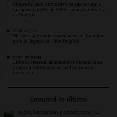
Chipre iniciará suministro de gas natural a
Europa en marzo de 2028, según su ministro
de Energía
02:13
Mundo
Más de 1.300 vuelos cancelados en Shanghái
ante la llegada del tifón Dolphin
02:03
Tecnología
Airbnb acelera el lanzamiento de funciones
gracias a la inteligencia artificial en su
búsqueda
01:49
Mundo
El Pentágono solicita a la industria de defensa
Escuchá lo último
un aumento en la producción de armas
Audio.
Tormentas y filtraciones: "El
01:31
Ciencia