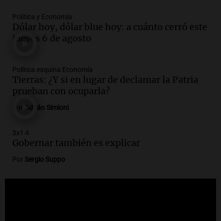
se mudó a Córdoba y hoy lleva la
bandera de la universidad
Política y Economía
Dólar hoy, dólar blue hoy: a cuánto cerró este
La Argentina Posible
jueves 6 de agosto
Episodios
Audio.
El 80% de los ejecutivos espera
una mejora económica, pero modera
Política esquina Economía
sus expectativas
Tierras: ¿Y si en lugar de declamar la Patria
Ahora país
prueban con ocuparla?
Episodios
Por
Adrián Simioni
Audio.
Walter Mazzanti en Cadena 3
Rosario: "Vamos a estar entre los
3x1:4
primeros ocho"
Gobernar también es explicar
Deportes Rosario
Episodios
Por
Sergio Suppo
Audio.
Avanza el juicio a Oscar González
con nuevas declaraciones de testigos
sobre el accidente
Panorama Federal
Episodios