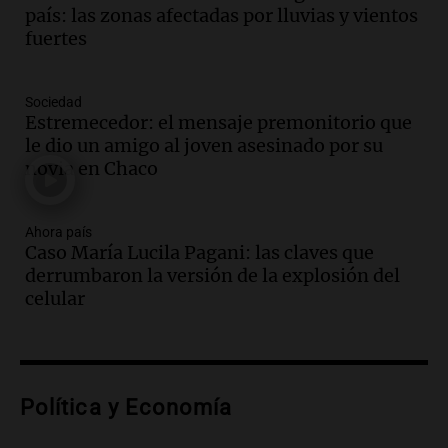
Marocco
país: las zonas afectadas por lluvias y vientos
Panorama Federal
fuertes
Episodios
Audio.
Ordenan el reintegro de dos
niños a Córdoba tras disputa de
Sociedad
Estremecedor: el mensaje premonitorio que
custodia en Salta
le dio un amigo al joven asesinado por su
Panorama Federal
novia en Chaco
Episodios
Audio.
Inviolabilidad de la propiedad
privada: el ruido que tapa cosas
Ahora país
importantes
Caso María Lucila Pagani: las claves que
Editorial
derrumbaron la versión de la explosión del
Episodios
celular
Audio.
Lanzaron una campaña para que
niños con cáncer reciban regalos por el
día del niño.
La Argentina Posible
Política y Economía
Episodios
Audio.
Ganó una beca en la secundaria,