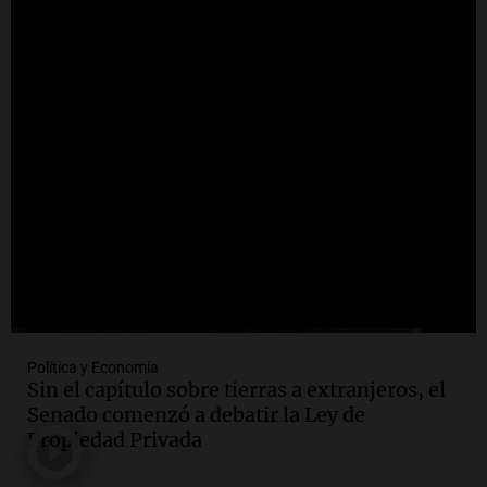
Panorama Federal
Episodios
Audio.
Tucumán: Consejo Deliberante
busca esclarecer el estado de edificios en
la ciudad tras la tragedia
Panorama Federal
Episodios
Audio.
Consejo Deliberante de San
Miguel de Tucumán pide informe tras
explosión en edificio de Montiagudo
Panorama Federal
Episodios
Política y Economía
Sin el capítulo sobre tierras a extranjeros, el
Senado comenzó a debatir la Ley de
Propiedad Privada