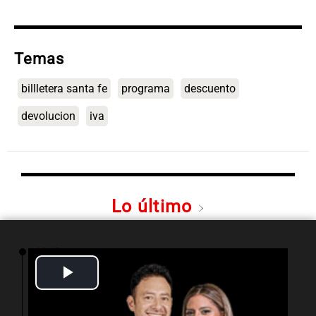
Temas
billletera santa fe
programa
descuento
devolucion
iva
Lo último
16:19
Boca Juniors
Boca confirmó cuándo llegará al país el
Play
ecuatoriano Enner Valencia
Video