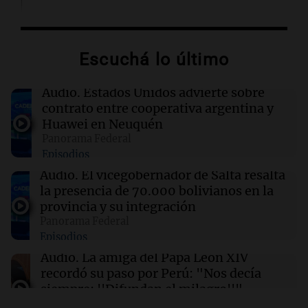
15:55
Política esquina Economía
Tierras: ¿Y si en lugar de declamar la Patria
prueban con ocuparla?
Escuchá lo último
Por
Adrián Simioni
Audio.
Estados Unidos advierte sobre
15:53
Mundo
contrato entre cooperativa argentina y
Vicepresidente de Bolivia llama a corregir
Huawei en Neuquén
rumbo ante crisis económica y de seguridad
Panorama Federal
Episodios
15:51
Sociedad
Audio.
El vicegobernador de Salta resalta
Candela Arizaga habla sobre su relación con
la presencia de 70.000 bolivianos en la
Facundo Moyano tras declarar en la justicia
provincia y su integración
Panorama Federal
Episodios
15:50
El Mundo Hoy
Taiwán ensaya cómo seguir existiendo
Audio.
La amiga del Papa León XIV
recordó su paso por Perú: "Nos decía
Por
Marcos Calligaris
siempre: ''Difundan el milagro''"
Viva la Radio