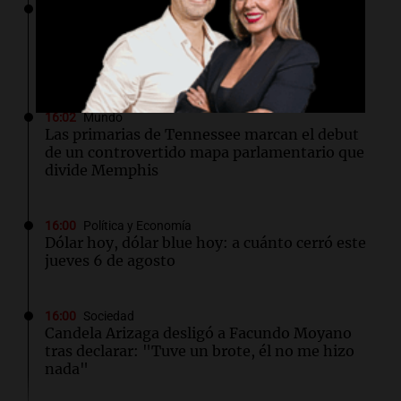
16:06
Mundo
Crisis sanitaria en Cisjordania: las políticas
israelíes afectan gravemente el acceso a la
salud
16:02
Mundo
Las primarias de Tennessee marcan el debut
de un controvertido mapa parlamentario que
divide Memphis
16:00
Política y Economía
Dólar hoy, dólar blue hoy: a cuánto cerró este
jueves 6 de agosto
16:00
Sociedad
Candela Arizaga desligó a Facundo Moyano
tras declarar: "Tuve un brote, él no me hizo
nada"