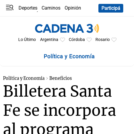
Deportes
Caminos
Opinión
Participá
Programas
Últimas coberturas
Últimas 24 h
En YouTube
Clima
Horóscopo
Lo Último
Argentina
Córdoba
Rosario
Política y Economía
Política y Economía
Beneficios
Billetera Santa
Fe se incorpora
al programa