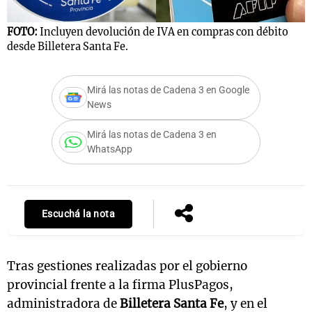
FOTO:
Incluyen devolución de IVA en compras con débito
desde Billetera Santa Fe.
Notas
s
Notas
La Sole en
Mirá las notas de Cadena 3 en Google
News
ial
Mundial 2026
Cadena 3
Mirá las notas de Cadena 3 en
WhatsApp
Escuchá la nota
Tras gestiones realizadas por el gobierno
provincial frente a la firma PlusPagos,
administradora de
Billetera Santa Fe
, y en el