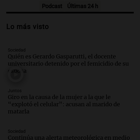
Episodios
Podcast
Últimas 24 h
Audio.
Santa Fe, segunda provincia con
más femicidios del país, según informe
Lo más visto
de Casa del Encuentro
Panorama Federal
Episodios
Sociedad
Audio.
Santa Fe reactivará 1.500
Quién es Gerardo Gasparutti, el docente
viviendas paralizadas tras el cierre de
universitario detenido por el femicidio de su
Procrear en la provincia
esposa
Panorama Federal
Episodios
Audio.
Debate en el Senado por la ley de
Juntos
propiedad privada genera preocupación
Giro en la causa de la mujer a la que le
y críticas entre senadores
“explotó el celular”: acusan al marido de
Panorama Federal
matarla
Episodios
Audio.
La comunidad boliviana en Salta:
Sociedad
un pilar cultural y social según Antonio
Continúa una alerta meteorológica en medio