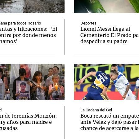
ana para todos Rosario
Deportes
tas y filtraciones: "El
Lionel Messi llega al
entra por donde menos
Cementerio El Prado pa
inamos"
despedir a su padre
Notas
Notas
No
e en Cadena 3
El huracán de Arequito
Cadena 3 en
d
La Cadena del Gol
n de Jeremías Monzón:
Boca rescató un empate
 15 años para madre e
ante Vélez y dejó pasar 
cusadas
chance de acercarse a l