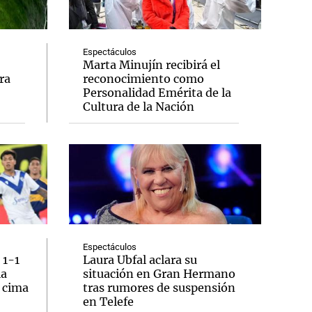
Espectáculos
Marta Minujín recibirá el
ra
reconocimiento como
Notas
Personalidad Emérita de la
tas
Notas
Cultura de la Nación
Venezuela de
 Groenlandia
Comprometidos
Madur
Espectáculos
 1-1
Laura Ubfal aclara su
la
situación en Gran Hermano
a cima
tras rumores de suspensión
en Telefe