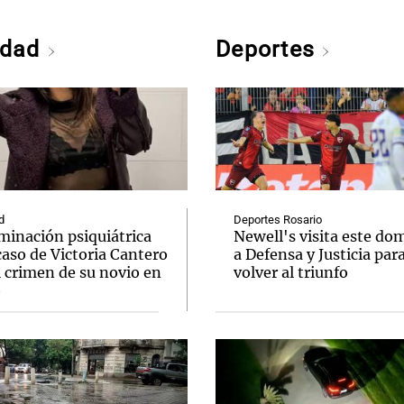
edad
Deportes
d
Deportes Rosario
minación psiquiátrica
Newell's visita este do
caso de Victoria Cantero
a Defensa y Justicia par
l crimen de su novio en
volver al triunfo
o