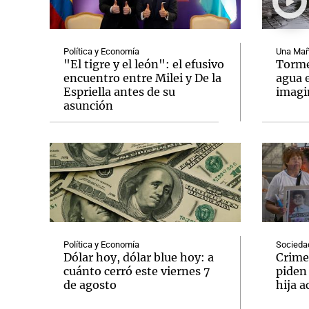
Política y Economía
Una Mañ
"El tigre y el león": el efusivo
Tormen
encuentro entre Milei y De la
agua 
Espriella antes de su
imag
Notas
Notas
asunción
Editorial
Mundial 2026
La Sol
Política y Economía
Socieda
Dólar hoy, dólar blue hoy: a
Crime
cuánto cerró este viernes 7
piden
de agosto
hija a