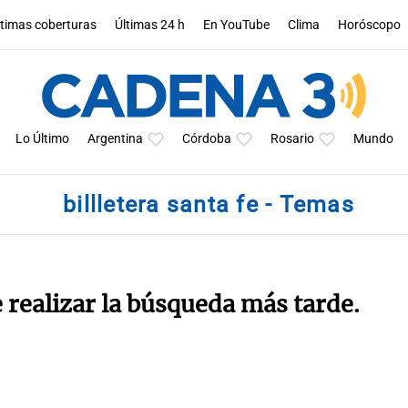
ltimas coberturas
Últimas 24 h
En YouTube
Clima
Horóscopo
Lo Último
Argentina
Córdoba
Rosario
Mundo
billletera santa fe - Temas
e realizar la búsqueda más tarde.