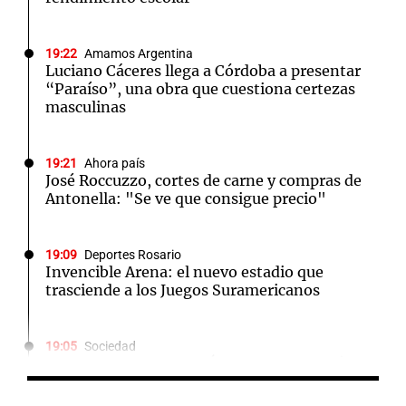
19:22
Amamos Argentina
Luciano Cáceres llega a Córdoba a presentar
“Paraíso”, una obra que cuestiona certezas
masculinas
19:21
Ahora país
José Roccuzzo, cortes de carne y compras de
Antonella: "Se ve que consigue precio"
19:09
Deportes Rosario
Invencible Arena: el nuevo estadio que
trasciende a los Juegos Suramericanos
19:05
Sociedad
El juicio contra "Pity" Álvarez comenzará el
lunes 10 de agosto tras rechazar su
suspensión