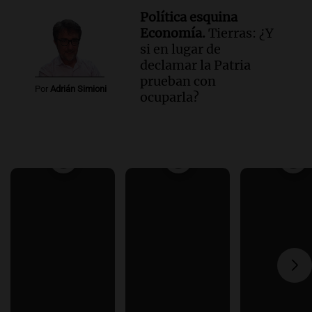
Política esquina
Economía.
Tierras: ¿Y
si en lugar de
declamar la Patria
prueban con
Por
Adrián Simioni
ocuparla?