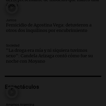
Audio.
Se registra inusual nevada en
época
Zapala, Neuquén, con más de mil
camiones varados
Panorama Federal
Juntos
Episodios
Femicidio de Agostina Vega: detuvieron a
Audio.
Controversia en el peronismo
otros dos inquilinos por encubrimiento
mendocino por ausencia de senadora
embarazada en votación clave
Sociedad
Panorama Federal
"La droga era mía y ni siquiera tuvimos
Episodios
sexo": Candela Arizaga contó cómo fue su
Audio.
Mateo Bouniba, joven de Villa
noche con Moyano
María, necesita un trasplante de médula
en Estados Unidos
Panorama Federal
Episodios
Espectáculos
Audio.
Fieles celebran a San Cayetano
en Córdoba pidiendo pan, paz y trabajo
Viva la Radio
Amamos Argentina
Episodios