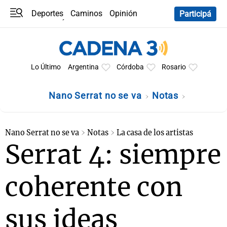
Deportes
Caminos
Opinión
Participá
Programas
Últimas coberturas
Últimas 24 h
En YouTube
Clima
Horóscopo
Lo Último
Argentina
Córdoba
Rosario
Nano Serrat no se va
Notas
Nano Serrat no se va
Notas
La casa de los artistas
Serrat 4: siempre
coherente con
sus ideas