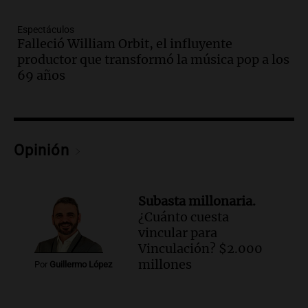
Panorama Federal
Episodios
Espectáculos
Falleció William Orbit, el influyente
Audio.
Solicitan quiebra de Lebron
productor que transformó la música pop a los
Group en medio de una investigación
69 años
por estafa piramidal millonaria
Panorama Federal
Episodios
Audio.
Detienen a pareja en Alderete por
venta de medicamentos controlados
Opinión
mediante delivery
Panorama Federal
Episodios
Subasta millonaria.
Audio.
El alzobispo García Cueva llama a
¿Cuánto cuesta
la clase dirigente a abordar problemas
vincular para
económicos y sociales
Vinculación? $2.000
Panorama Federal
millones
Por
Guillermo López
Episodios
Audio.
La inflación en Buenos Aires