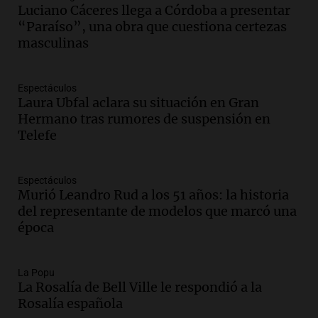
Luciano Cáceres llega a Córdoba a presentar
“Paraíso”, una obra que cuestiona certezas
Audio.
Día Internacional de la Cerveza:
masculinas
mitos, secretos y el desafío de producir
cerveza artesanal
Viva la Radio
Espectáculos
Episodios
Laura Ubfal aclara su situación en Gran
Audio.
Tucumán enfrenta un equilibrio
Hermano tras rumores de suspensión en
financiero precario debido a la caída del
Telefe
consumo y recaudación
Panorama Federal
Episodios
Espectáculos
Murió Leandro Rud a los 51 años: la historia
Audio.
La calidad del empleo en
del representante de modelos que marcó una
Argentina cae y preocupa a economistas
época
en un contexto de crisis económica
Panorama Federal
Episodios
La Popu
Audio.
Audiencia por tragedia vial en
La Rosalía de Bell Ville le respondió a la
Altas Cumbres: peritos analizan
Rosalía española
teléfono de Óscar González