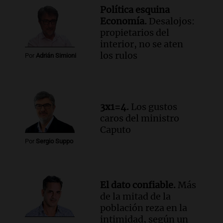
alcanza el 2,9% en julio, generando
Política esquina
incertidumbre sobre el IPC nacional
Economía.
Desalojos:
Panorama Federal
propietarios del
Episodios
interior, no se aten
Audio.
Descuentos de hasta 700.000
los rulos
Por
Adrián Simioni
pesos en salarios docentes en Jujuy
generan fuertes críticas
Panorama Federal
Episodios
3x1=4.
Los gustos
caros del ministro
Caputo
Por
Sergio Suppo
El dato confiable.
Más
de la mitad de la
población reza en la
intimidad, según un