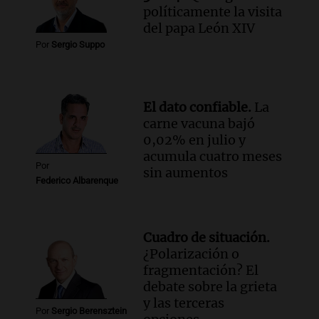
sobre su impacto espiritual
políticamente la visita
del papa León XIV
Panorama Federal
Episodios
Por
Sergio Suppo
Audio.
El ministro de Economía de Santa
Fe relativiza el impacto del fallo sobre
jubilaciones en la provincia
El dato confiable.
La
Panorama Federal
carne vacuna bajó
Episodios
0,02% en julio y
acumula cuatro meses
Por
sin aumentos
Federico Albarenque
Cuadro de situación.
¿Polarización o
fragmentación? El
debate sobre la grieta
y las terceras
Por
Sergio Berensztein