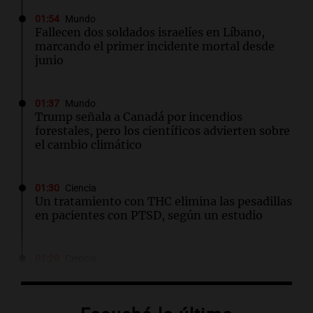
01:54
Mundo
Fallecen dos soldados israelíes en Líbano,
marcando el primer incidente mortal desde
junio
01:37
Mundo
Trump señala a Canadá por incendios
forestales, pero los científicos advierten sobre
el cambio climático
01:30
Ciencia
Un tratamiento con THC elimina las pesadillas
en pacientes con PTSD, según un estudio
01:29
Ciencia
Contaminación del aire podría agravar la
artritis reumatoide y provocar brotes
dolorosos