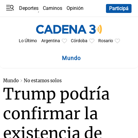
Deportes
Caminos
Opinión
Participá
Programas
Últimas coberturas
Últimas 24 h
En YouTube
Clima
Horóscopo
Lo Último
Argentina
Córdoba
Rosario
Mundo
Mundo
No estamos solos
Trump podría
confirmar la
existencia de