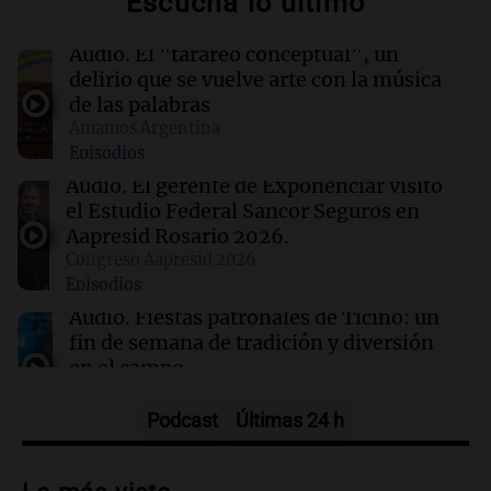
Escuchá lo último
01:02
Mundo
Audio.
El "tarareo conceptual", un
Lionel Messi brilla con dos goles en la victoria
delirio que se vuelve arte con la música
del Inter Miami ante Atlético de San Luis
de las palabras
Amamos Argentina
Episodios
00:53
Mundo
Hiroshima recuerda el 81° aniversario del
Audio.
El gerente de Exponenciar visitó
bombardeo atómico y critica la disuasión
el Estudio Federal Sancor Seguros en
nuclear
Aapresid Rosario 2026.
Congreso Aapresid 2026
Episodios
00:32
Clima
Clima en Salta: cómo estará el tiempo este
Audio.
Fiestas patronales de Ticino: un
jueves 6 de agosto
fin de semana de tradición y diversión
en el campo
Panorama Federal
Episodios
Podcast
Últimas 24 h
Audio.
Preparativos para la feria en La
Bulalle, Córdoba: actividades y horarios