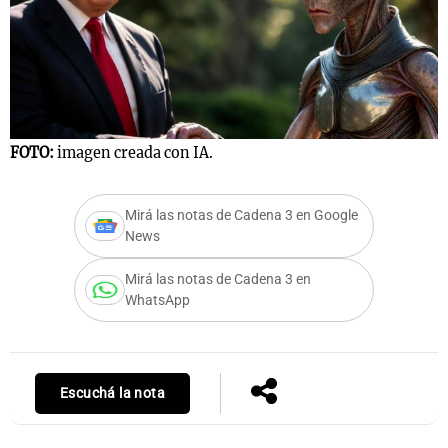
Notas
s
Notas
La Sole en
FOTO:
imagen creada con IA.
ial
Mundial 2026
Cadena 3
Mirá las notas de Cadena 3 en Google
News
Mirá las notas de Cadena 3 en
WhatsApp
Escuchá la nota