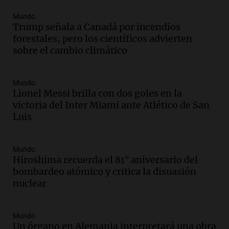
Audio.
Conductor imputado por
Mundo
accidente fatal en San Luis dejó tres
Trump señala a Canadá por incendios
jóvenes muertos y un herido grave
forestales, pero los científicos advierten
Panorama Federal
sobre el cambio climático
Episodios
Audio.
Historiador de la UBA celebró la
Mundo
marcha atrás en la Ley de Tierras:
Lionel Messi brilla con dos goles en la
“Frenamos un saqueo de recursos”
victoria del Inter Miami ante Atlético de San
Amamos Argentina
Luis
Episodios
Audio.
Ahyre estuvo en el Estudio
Federal Sancor Seguros y adelantó su
Mundo
nuevo tema a Cadena 3 Rosario.
Hiroshima recuerda el 81° aniversario del
bombardeo atómico y critica la disuasión
Viva la Radio Rosario
nuclear
Episodios
Audio.
Cierre del Paso Internacional
Cristo Redentor por acumulación de
Mundo
nieve se extiende a 22 días
Un órgano en Alemania interpretará una obra