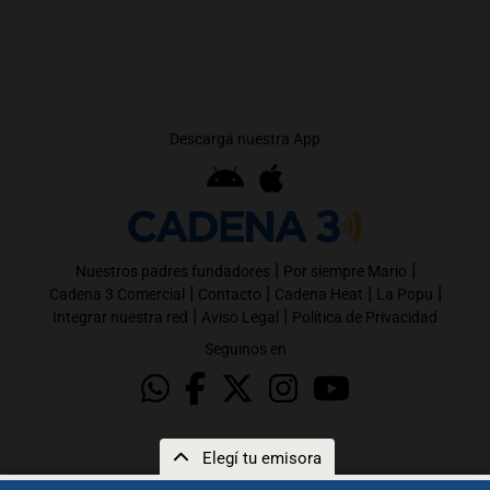
Descargá nuestra App
|
|
Nuestros padres fundadores
Por siempre Mario
|
|
|
|
Cadena 3 Comercial
Contacto
Cadena Heat
La Popu
|
|
Integrar nuestra red
Aviso Legal
Política de Privacidad
Seguinos en
Elegí tu emisora