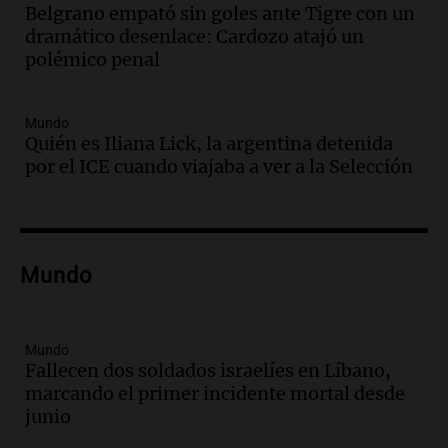
Belgrano empató sin goles ante Tigre con un
de hacienda: “Las tecnologías no
dramático desenlace: Cardozo atajó un
reemplazan el contacto con la gente”
polémico penal
La Argentina, hoy
Episodios
Audio.
Un trabajador herido tras caer a
Mundo
Quién es Iliana Lick, la argentina detenida
un pozo de 17 metros en Nueva Córdoba
por el ICE cuando viajaba a ver a la Selección
Panorama Federal
Episodios
Audio.
Lanzamiento del Tigo 7 CSH: el
nuevo híbrido enchufable de Chery llega
Mundo
al mercado argentino
Panorama Federal
Episodios
Mundo
Audio.
Perito Moreno recibe la Copa
Fallecen dos soldados israelíes en Líbano,
Mundial de Natación de Invierno con
marcando el primer incidente mortal desde
récords y atletas de 20 países
junio
Amamos Argentina
Episodios