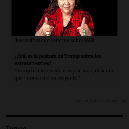
podría estar dispuesto a revelar
información sobre extraterrestres.
¿Qué relación tiene Trump con los UAP?
Trump aprobó una medida en 2020 para
desclasificar un informe sobre
UAP
.
¿Cuál es la postura de Trump sobre los
extraterrestres?
Trump ha expresado escepticismo, diciendo
que "nunca fue un creyente".
[Fuente: Noticias Argentinas]
Temas