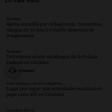
Lo más visto
de apertura
Panorama Federal
Episodios
Sociedad
Audio.
Río Gallegos enfrenta secuelas de
Alerta amarilla por ciclogénesis: tormentas,
lluvias, senadores manifiestan
ráfagas de 70 km/h y fuerte descenso de
oposición a ley de tierras
temperatura
Panorama Federal
Episodios
Audio.
Mendoza celebra la apertura del
Sociedad
centro de esquí Penitentes Park tras
Detuvieron al jefe antidrogas de la Policía
siete años de cierre por falta de nieve
Federal en Córdoba
Panorama Federal
Por
Juan Federico
Episodios
Audio.
Madres en Rosario piden por la
Visita del papa León XIV a Argentina
Lugar por lugar: qué actividades realizará el
ley Joaquín.
papa León XIV en Córdoba
Viva la Radio Rosario
Episodios
Audio.
Juan Pedro Colombo, rematador
La Cadena del Gol