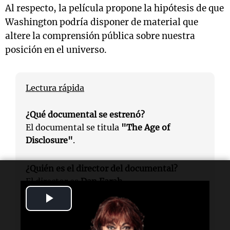
Al respecto, la película propone la hipótesis de que
Washington podría disponer de material que
altere la comprensión pública sobre nuestra
posición en el universo.
Lectura rápida
¿Qué documental se estrenó?
El documental se titula
"The Age of
Disclosure"
.
¿Quién es el director del documental?
El director es
Dan Farah
.
Play
¿Qué afirma el documental sobre Trump?
Video
El documental sugiere que
Donald Trump